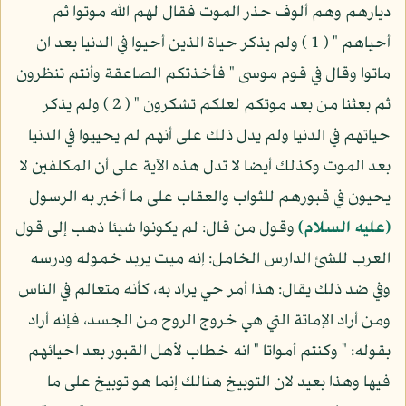
ديارهم وهم ألوف حذر الموت فقال لهم الله موتوا ثم
أحياهم " ( 1 ) ولم يذكر حياة الذين أحيوا في الدنيا بعد ان
ماتوا وقال في قوم موسى " فأخذتكم الصاعقة وأنتم تنظرون
ثم بعثنا من بعد موتكم لعلكم تشكرون " ( 2 ) ولم يذكر
حياتهم في الدنيا ولم يدل ذلك على أنهم لم يحييوا في الدنيا
بعد الموت وكذلك أيضا لا تدل هذه الآية على أن المكلفين لا
يحيون في قبورهم للثواب والعقاب على ما أخبر به الرسول
(عليه السلام)
وقول من قال: لم يكونوا شيئا ذهب إلى قول
العرب للشئ الدارس الخامل: إنه ميت يربد خموله ودرسه
وفي ضد ذلك يقال: هذا أمر حي يراد به، كأنه متعالم في الناس
ومن أراد الإماتة التي هي خروج الروح من الجسد، فإنه أراد
بقوله: " وكنتم أمواتا " انه خطاب لأهل القبور بعد احيائهم
فيها وهذا بعيد لان التوبيخ هنالك إنما هو توبيخ على ما