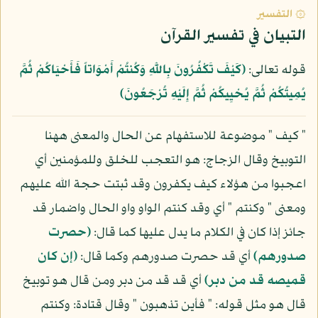
۞ التفسير
التبيان في تفسير القرآن
قوله تعالى:
﴿كَيْفَ تَكْفُرُونَ بِاللَّهِ وَكُنتُمْ أَمْوَاتاً فَأَحْيَاكُمْ ثُمَّ
يُمِيتُكُمْ ثُمَّ يُحْيِيكُمْ ثُمَّ إِلَيْهِ تُرْجَعُونَ﴾
" كيف " موضوعة للاستفهام عن الحال والمعنى ههنا
التوبيخ وقال الزجاج: هو التعجب للخلق وللمؤمنين أي
اعجبوا من هؤلاء كيف يكفرون وقد ثبتت حجة الله عليهم
ومعنى " وكنتم " أي وقد كنتم الواو واو الحال واضمار قد
جائز إذا كان في الكلام ما يدل عليها كما قال:
(حصرت
صدورهم)
أي قد حصرت صدورهم وكما قال:
(إن كان
قميصه قد من دبر)
أي قد قد من دبر ومن قال هو توبيخ
قال هو مثل قوله: " فأين تذهبون " وقال قتادة: وكنتم