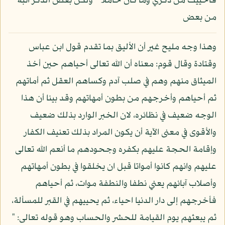
فأحييت من ذكري وما كان خاملا * ولكن بعض الذكر انبه
من بعض
وهذا وجه مليح غير أن الأليق بما تقدم قول ابن عباس
وقتادة وقال قوم: معناه أن الله تعالى أحياهم حين أخذ
الميثاق منهم وهم في صلب آدم وكساهم العقل ثم أماتهم
ثم أحياهم وأخرجهم من بطون أمهاتهم وقد بينا أن هذا
الوجه ضعيف في نظائره، لان الخبر الوارد بذلك ضعيف
والأقوى في معنى الآية أن يكون المراد بذلك تعنيف الكفار
وإقامة الحجة عليهم بكفره وجحودهم ما أنعم الله تعالى
عليهم وانهم كانوا أمواتا قبل ان يخلقوا في بطون أمهاتهم
وأصلاب آبائهم يعني نطفا والنطفة موات، ثم أحياهم
فأخرجهم إلى دار الدنيا احياء، ثم يحييهم في القبر للمسألة،
ثم يبعثهم يوم القيامة للحشر والحساب وهو قوله تعالى: "