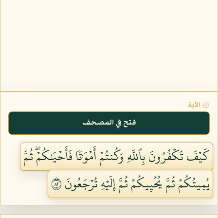
۞ الآية
فتح في المصحف
كَيۡفَ تَكۡفُرُونَ بِٱللَّهِ وَكُنتُمۡ أَمۡوَٰتٗا فَأَحۡيَٰكُمۡۖ ثُمَّ
يُمِيتُكُمۡ ثُمَّ يُحۡيِيكُمۡ ثُمَّ إِلَيۡهِ تُرۡجَعُونَ ٢٨