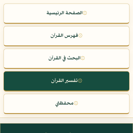
۞
الصفحة الرئيسية
۞
فهرس القرآن
۞
البحث في القرآن
۞
تفسير القرآن
۞
محفظتي