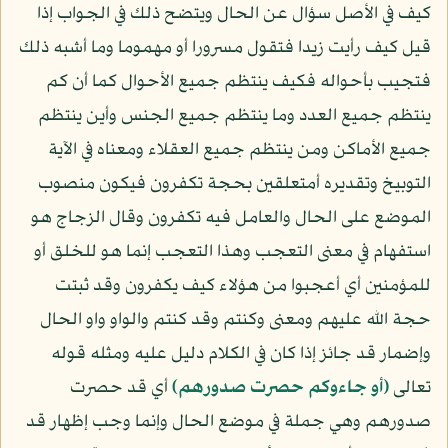
كيف في الأصل سؤال عن الحال ويتضح ذلك في الجواب إذا
قيل كيف رأيت زيدا فتقول مسرورا أو مهموما وما أشبه ذلك
فتجيب بأحواله فكيف ينتظم جميع الأحوال كما أن كم
ينتظم جميع العدد وما ينتظم جميع الجنس وأين ينتظم
جميع الأماكن ومن ينتظم جميع العقلاء ومعناه في الآية
التوبيخ وتقديره أمتعلقين بحجة تكفرون فيكون منصوب
الموضع على الحال والعامل فيه تكفرون وقال الزجاج هو
استفهام في معنى التعجب وهذا التعجب إنما هو للخلق أو
للمؤمنين أي أعجبوا من هؤلاء كيف يكفرون وقد ثبتت
حجة الله عليهم ومعنى وكنتم وقد كنتم والواو واو الحال
وإضمار قد جائز إذا كان في الكلام دليل عليه ومثله قوله
تعالى
﴿أو جاءوكم حصرت صدورهم﴾
أي قد حصرت
صدورهم وهي جملة في موضع الحال وإنما وجب إظهار قد