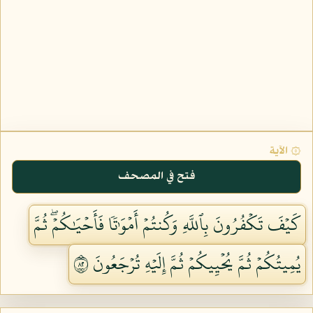
۞ الآية
فتح في المصحف
كَيۡفَ تَكۡفُرُونَ بِٱللَّهِ وَكُنتُمۡ أَمۡوَٰتٗا فَأَحۡيَٰكُمۡۖ ثُمَّ
يُمِيتُكُمۡ ثُمَّ يُحۡيِيكُمۡ ثُمَّ إِلَيۡهِ تُرۡجَعُونَ ٢٨