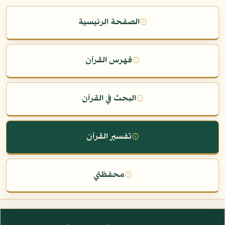
۞
الصفحة الرئيسية
۞
فهرس القرآن
۞
البحث في القرآن
۞
تفسير القرآن
۞
محفظتي