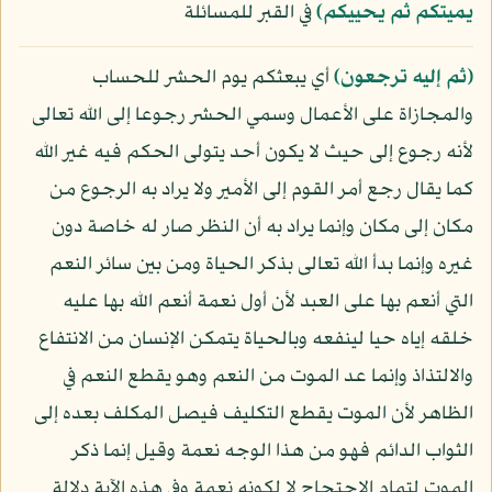
يميتكم ثم يحييكم﴾
في القبر للمسائلة
﴿ثم إليه ترجعون﴾
أي يبعثكم يوم الحشر للحساب
والمجازاة على الأعمال وسمي الحشر رجوعا إلى الله تعالى
لأنه رجوع إلى حيث لا يكون أحد يتولى الحكم فيه غير الله
كما يقال رجع أمر القوم إلى الأمير ولا يراد به الرجوع من
مكان إلى مكان وإنما يراد به أن النظر صار له خاصة دون
غيره وإنما بدأ الله تعالى بذكر الحياة ومن بين سائر النعم
التي أنعم بها على العبد لأن أول نعمة أنعم الله بها عليه
خلقه إياه حيا لينفعه وبالحياة يتمكن الإنسان من الانتفاع
والالتذاذ وإنما عد الموت من النعم وهو يقطع النعم في
الظاهر لأن الموت يقطع التكليف فيصل المكلف بعده إلى
الثواب الدائم فهو من هذا الوجه نعمة وقيل إنما ذكر
الموت لتمام الاحتجاج لا لكونه نعمة وفي هذه الآية دلالة