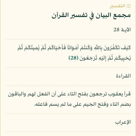
۞ التفسير
مجمع البيان في تفسير القرآن
الآيـة 28
كَيْفَ تَكْفُرُونَ بِاللَّهِ وَكُنتُمْ أَمْوَاتاً فَأَحْيَاكُمْ ثُمَّ يُمِيتُكُمْ ثُمَّ
يُحْيِيكُمْ ثُمَّ إِلَيْهِ تُرْجَعُونَ
﴿28﴾
القراءة
قرأ يعقوب ترجعون بفتح التاء على أن الفعل لهم والباقون
بضم التاء وفتح الجيم على ما لم يسم فاعله.
الإعراب