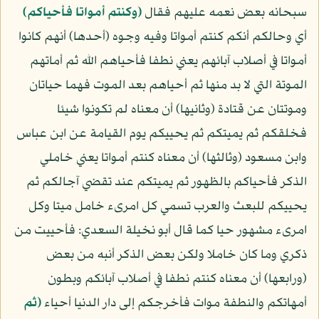
سبحانه بعض نعمه عليهم فقال
﴿وكنتم أمواتا فأحياكم﴾
أي وحالكم أنكم كنتم أمواتا وفيه وجوه (أحدها) أنهم كانوا
أمواتا في أصلاب آبائهم يعني نطفا فأحياهم الله ثم أماتهم
الموتة التي لا بد منها ثم أحياهم بعد الموت فهما حياتان
وموتتان عن قتادة (وثانيها) أن معناه لم تكونوا شيئا
فخلقكم ثم يميتكم ثم يحييكم يوم القيامة عن ابن عباس
وابن مسعود (وثالثها) أن معناه كنتم أمواتا يعني خاملي
الذكر فأحياكم بالظهور ثم يميتكم عند تقضي آجالكم ثم
يحييكم للبعث والعرب تسمي كل امرىء خامل ميتا وكل
امرىء مشهور حيا كما قال أبو نخيلة السعدي: فأحييت من
ذكري وما كان خاملا ولكن بعض الذكر أنبه من بعض
(ورابعها) أن معناه كنتم نطفا في أصلاب آبائكم وبطون
أمهاتكم والنطفة موات فأخرجكم إلى دار الدنيا أحياء
﴿ثم