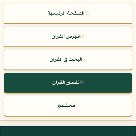
۞
الصفحة الرئيسية
۞
فهرس القرآن
۞
البحث في القرآن
۞
تفسير القرآن
۞
محفظتي