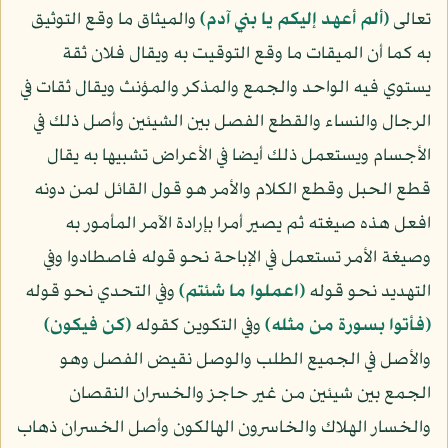
تعالى
﴿ألم أعهد إليكم يا بني آدم﴾
والميثاق ما وقع التوثيق
به كما أن الميقات ما وقع التوقيت به ويقال فلان ثقة
يستوي فيه الواحد والجمع والمذكر والمؤنث ويقال ثقات في
الرجال والنساء والقطع الفصل بين الشيئين وأصل ذلك في
الأجسام ويستعمل ذلك أيضا في الأعراض تشبيها به يقال
قطع الحبل وقطع الكلام والأمر هو قول القائل لمن دونه
افعل هذه صيغته ثم يصير أمرا بإرادة الآمر المأمور به
وصيغة الأمر تستعمل في الإباحة نحو قوله فاصطادوا وفي
التهديد نحو قوله
﴿اعملوا ما شئتم﴾
وفي التحدي نحو قوله
﴿فأتوا بسورة من مثله﴾
وفي التكوين كقوله
﴿كن فيكون﴾
والأصل في الجميع الطلب والوصل نقيض الفصل وهو
الجمع بين شيئين من غير حاجز والخسران النقصان
والخسار الهلاك والخاسرون الهالكون وأصل الخسران ذهاب