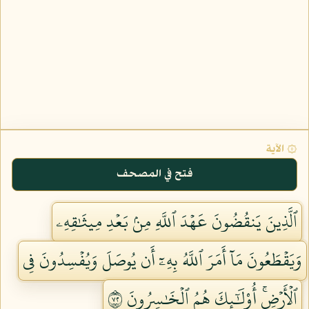
۞ الآية
فتح في المصحف
ٱلَّذِينَ يَنقُضُونَ عَهۡدَ ٱللَّهِ مِنۢ بَعۡدِ مِيثَٰقِهِۦ
وَيَقۡطَعُونَ مَآ أَمَرَ ٱللَّهُ بِهِۦٓ أَن يُوصَلَ وَيُفۡسِدُونَ فِي
ٱلۡأَرۡضِۚ أُوْلَٰٓئِكَ هُمُ ٱلۡخَٰسِرُونَ ٢٧