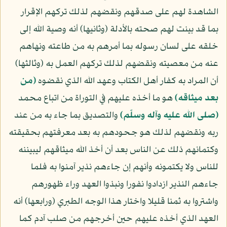
الشاهدة لهم على صدقهم ونقضهم لذلك تركهم الإقرار
بما قد بينت لهم صحته بالأدلة (وثانيها) أنه وصية الله إلى
خلقه على لسان رسوله بما أمرهم به من طاعته ونهاهم
عنه من معصيته ونقضهم لذلك تركهم العمل به (وثالثها)
أن المراد به كفار أهل الكتاب وعهد الله الذي نقضوه
﴿من
بعد ميثاقه﴾
هو ما أخذه عليهم في التوراة من اتباع محمد
(صلى الله عليه وآله وسلّم)
والتصديق بما جاء به من عند
ربه ونقضهم لذلك هو جحودهم به بعد معرفتهم بحقيقته
وكتمانهم ذلك عن الناس بعد أن أخذ الله ميثاقهم ليبيننه
للناس ولا يكتمونه وأنهم إن جاءهم نذير آمنوا به فلما
جاءهم النذير ازدادوا نفورا ونبذوا العهد وراء ظهورهم
واشتروا به ثمنا قليلا واختار هذا الوجه الطبري (ورابعها) أنه
العهد الذي أخذه عليهم حين أخرجهم من صلب آدم كما