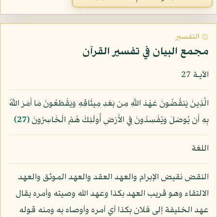
۞ التفسير
مجمع البيان في تفسير القرآن
الآيـة 27
الَّذِينَ يَنقُضُونَ عَهْدَ اللَّهِ مِن بَعْدِ مِيثَاقِهِ وَيَقْطَعُونَ مَا أَمَرَ اللَّهُ
بِهِ أَن يُوصَلَ وَيُفْسِدُونَ فِي الأَرْضِ أُولَئِكَ هُمُ الْخَاسِرُونَ
﴿27﴾
اللغة
النقض نقيض الإبرام والعهد العقد والعهد الموثق والعهد
الالتقاء وهو قريب العهد بكذا وعهد الله وصيته وأمره يقال
عهد الخليفة إلى فلان بكذا أي أمره وأوصاه به ومنه قوله