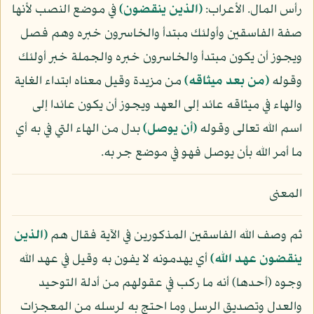
رأس المال. الأعراب:
﴿الذين ينقضون﴾
في موضع النصب لأنها
صفة الفاسقين وأولئك مبتدأ والخاسرون خبره وهم فصل
ويجوز أن يكون مبتدأ والخاسرون خبره والجملة خبر أولئك
وقوله
﴿من بعد ميثاقه﴾
من مزيدة وقيل معناه ابتداء الغاية
والهاء في ميثاقه عائد إلى العهد ويجوز أن يكون عائدا إلى
اسم الله تعالى وقوله
﴿أن يوصل﴾
بدل من الهاء التي في به أي
ما أمر الله بأن يوصل فهو في موضع جر به.
المعنى
ثم وصف الله الفاسقين المذكورين في الآية فقال هم
﴿الذين
ينقضون عهد الله﴾
أي يهدمونه لا يفون به وقيل في عهد الله
وجوه (أحدها) أنه ما ركب في عقولهم من أدلة التوحيد
والعدل وتصديق الرسل وما احتج به لرسله من المعجزات