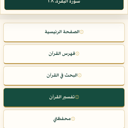
سورة البقرة، ٢٨
۞
الصفحة الرئيسية
۞
فهرس القرآن
۞
البحث في القرآن
۞
تفسير القرآن
۞
محفظتي