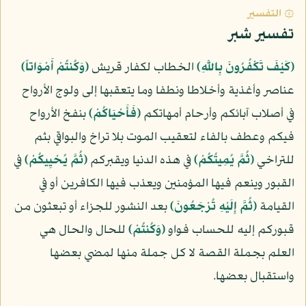
۞ التفسير
تفسير شبر
﴿كَيْفَ تَكْفُرُونَ بِاللَّهِ﴾
الخطاب لكفار قريش
﴿وَكُنتُمْ أَمْوَاتاً﴾
عناصر وأغذية وأخلاطا ونطفا وما يتعقبها إلى ولوج الأرواح
في أصلاب آبائكم وأرحام أمهاتكم
﴿فَأَحْيَاكُمْ﴾
بنفخ الأرواح
فيكم وعطف بالفاء لتعقيب الموت بلا تراخ والبواقي بثم
للتراخي
﴿ثُمَّ يُمِيتُكُمْ﴾
في هذه الدنيا ويقبركم
﴿ثُمَّ يُحْيِيكُمْ﴾
في
القبور وينعم فيها المؤمنين ويعذب فيها الكافرين أو في
القيامة
﴿ثُمَّ إِلَيْهِ تُرْجَعُونَ﴾
بعد النشور للجزاء أو تبعثون من
قبوركم إليه للحساب فواو
﴿وَكُنتُمْ﴾
للحال والحال هي
العلم بجملة القصة لا كل جملة منها لمضي بعضها
واستقبال بعضها.