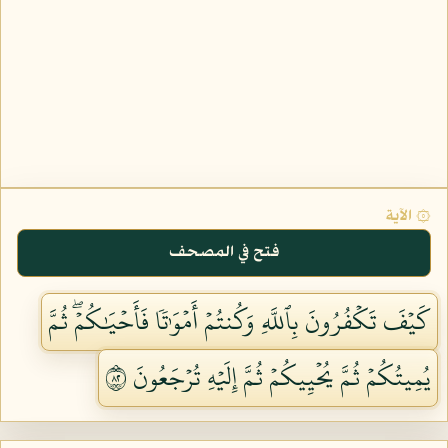
۞ الآية
فتح في المصحف
كَيۡفَ تَكۡفُرُونَ بِٱللَّهِ وَكُنتُمۡ أَمۡوَٰتٗا فَأَحۡيَٰكُمۡۖ ثُمَّ
يُمِيتُكُمۡ ثُمَّ يُحۡيِيكُمۡ ثُمَّ إِلَيۡهِ تُرۡجَعُونَ ٢٨