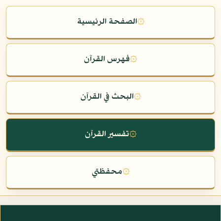
۞
الصفحة الرئيسية
۞
فهرس القرآن
۞
البحث في القرآن
۞
تفسير القرآن
۞
محفظتي