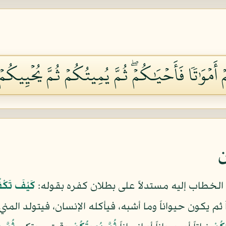
ۡوَٰتٗا فَأَحۡيَٰكُمۡۖ ثُمَّ يُمِيتُكُمۡ ثُمَّ يُحۡيِيكُمۡ ثُ
ن
الخطاب إليه مستدلاً على بطلان كفره بقوله:
كَيْفَ تَكْفُر
 ثم يكون حيواناً وما أشبه، فيأكله الإنسان، فيتولد المني