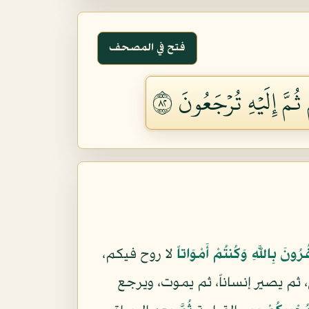
فتح في المصحف
مَّ إِلَيۡهِ تُرۡجَعُونَ ٢٨
ُونَ بِاللَّهِ وَكُنتُمْ أَمْوَاتاً
لا روح فيكم،
، ثم يصير إنساناً، ثم يموت، ويرجع