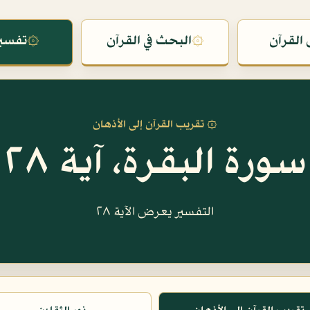
القرآن
۞
البحث في القرآن
۞
تفسير
۞ تقريب القرآن إلى الأذهان
سورة البقرة، آية ٢٨
التفسير يعرض الآية ٢٨