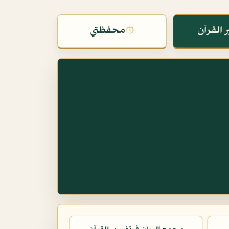
 القرآن
۞
محفظتي