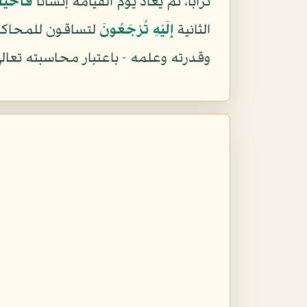
تراباً، ثم يعاد يوم القيامة إنساناً
فَأَحْيَا
الثانية
إِلَيْهِ تُرْجَعُونَ
لتساقون للمحاكمة 
وقدرته وعلمه - باعتبار محاسبته تعالى