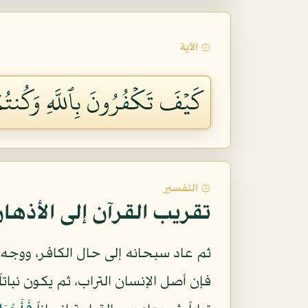
۞ الآية
كَيۡفَ تَكۡفُرُونَ بِٱللَّهِ وَكُنتُمۡ أَم
۞ التفسير
تقريب القرآن إلى الأذها
ثم عاد سبحانه إلى حال الكافر، ووجه 
فإن أصل الإنسان التراب، ثم يكون نباتاً