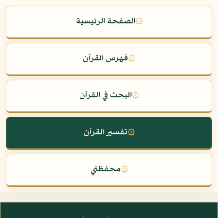
۞
الصفحة الرئيسية
۞
فهرس القرآن
۞
البحث في القرآن
۞
تفسير القرآن
۞
محفظتي