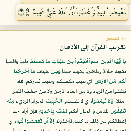
تُغۡمِضُواْ فِيهِۚ وَٱعۡلَمُوٓاْ أَنَّ ٱللَّهَ غَنِيٌّ حَمِيدٌ ٢٦٧
۞ التفسير
تقريب القرآن إلى الأذهان
يَا أَيُّهَا الَّذِينَ آمَنُواْ أَنفِقُواْ مِن طَيِّبَاتِ مَا كَسَبْتُمْ
طيباً واقعياً
بكونه حلالاً وظاهرياً بكونه جيداً
وَمِن
طيبات
مَّا أَخْرَجْنَا
لَكُم مِّنَ الأَرْضِ
، أي طيب مكسبكم وطيب ثماركم، فلا
تنفقوا من الرباء ولا من الماء الآجن ولا من حشف الثمر
-مثلاً-
وَلاَ تَيَمَّمُواْ
، أي لا تقصدوا
الْخَبِيثَ
الحرام الرديء
مِنْهُ
تُنفِقُونَ
للناس
وَ
الحال أنكم
لَسْتُم بِآخِذِيهِ
فإن أراد أحد
إعطائكم من ذلك ما كنتم تأخذونه
إِلاَّ أَن تُغْمِضُواْ فِيهِ
، أي