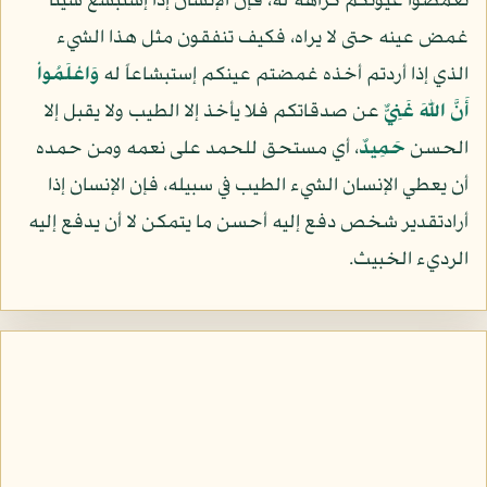
تغمضوا عيونكم كراهة له، فإنّ الإنسان إذا إستبشع شيئاً
غمض عينه حتى لا يراه، فكيف تنفقون مثل هذا الشيء
الذي إذا أردتم أخذه غمضتم عينكم إستبشاعاً له
وَاعْلَمُواْ
أَنَّ اللّهَ غَنِيٌّ
عن صدقاتكم فلا يأخذ إلا الطيب ولا يقبل إلا
الحسن
حَمِيدٌ
، أي مستحق للحمد على نعمه ومن حمده
أن يعطي الإنسان الشيء الطيب في سبيله، فإن الإنسان إذا
أرادتقدير شخص دفع إليه أحسن ما يتمكن لا أن يدفع إليه
الرديء الخبيث.