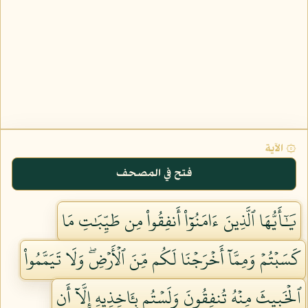
۞ الآية
فتح في المصحف
يَٰٓأَيُّهَا ٱلَّذِينَ ءَامَنُوٓاْ أَنفِقُواْ مِن طَيِّبَٰتِ مَا
كَسَبۡتُمۡ وَمِمَّآ أَخۡرَجۡنَا لَكُم مِّنَ ٱلۡأَرۡضِۖ وَلَا تَيَمَّمُواْ
ٱلۡخَبِيثَ مِنۡهُ تُنفِقُونَ وَلَسۡتُم بِـَٔاخِذِيهِ إِلَّآ أَن