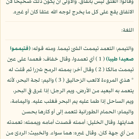
وقالوا: العتق ليس بانفاق. والأولى أن يكون ذلك صحيحا لان
الانفاق يقع على كل ما يخرج لوجه الله عتقا كان أو غيره.
اللغة:
والتيمم: التعمد تيممت الشئ تيمما. ومنه قوله:
(فتيمموا
صعيدا طيبا)
( 1 ) أي تعمدوا، وقال خفاف: فعمدا على عين
تيممت مالكا ( 2 ) وقال آخر: يممته الرمح شزرا ثم قلت له
* هذي المروءة لالعب الزحاليق ( 3 ) واليم: لجة البحر، لأنه
يتعمد به البعيد من الأرض، ويم الرجل: إذا غرق في البحر،
ويم الساحل إذا طما عليه يم البحر فغلب عليه. واليمامة،
واليمام: الحمام الطورانية تتعمد إلى أو كارها بحسن
هدايتها. وقال الخليل: أممته قصدت أمامه ويممته: تعمدته
من أي جهة كان. وقال غيره: هما سواء. والخبيث: الردئ من