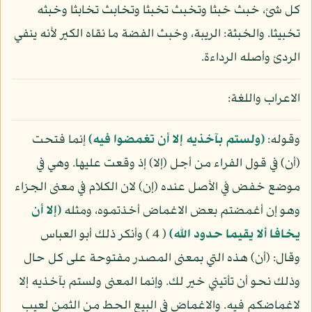
كل شئ، خبث خبثا وتخبث تخبثا وتخابث تخابثا وخبثه
تخبيثا. والخبثة: الريبة، وخبث الفضة ما نقاه الكير لأنه ينفي
الردئ وأصله الرداءة.
الاعراب واللغة:
وقوله:
(ولستم بآخذيه إلا أن تغمضوا فيه)
إنما فتحت
(أن) في قول الفراء من أجل (إلا) إذ وقعت عليها. وهي في
موضع خفض في الأصل عنده (إن) لان الكلام في معنى الجزاء
وهو إن أغمضتم بعض الاغماض أخذتموه، ومثله
(إلا أن
يخافا ألا يقيما حدود الله)
( 4 ) وأنكر ذلك أبو العباس
وقال: (أن) هذه التي بمعنى المصدر مفتوحة على كل حال
وذلك نحو أن تأتيني خير لك. وإنما المعنى ولستم بآخذيه إلا
لاغماضكم فيه. والاغماض في البيع الحط من الثمن لعيب