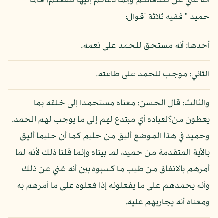
أنه غني عن صدقاتكم وإنما دعاكم إليها لنفعكم، فأما "
حميد " ففيه ثلاثة أقوال:
أحدها: أنه مستحق للحمد على نعمه.
الثاني: موجب للحمد على طاعته.
والثالث: قال الحسن: معناه مستحمدا إلى خلقه بما
يعطون من؟لعباده أي مبتدع لهم إلى ما يوجب لهم الحمد.
وحميد في هذا الموضع أليق من حليم كما أن حليما أليق
بالآية المتقدمة من حميد، لما بيناه وإنما قلنا ذلك لأنه لما
أمرهم بالانفاق من طيب ما كسبوه بين أنه غني عن ذلك
وأنه يحمدهم على ما يفعلونه إذا فعلوه على ما أمرهم به
ومعناه أنه يجازيهم عليه.