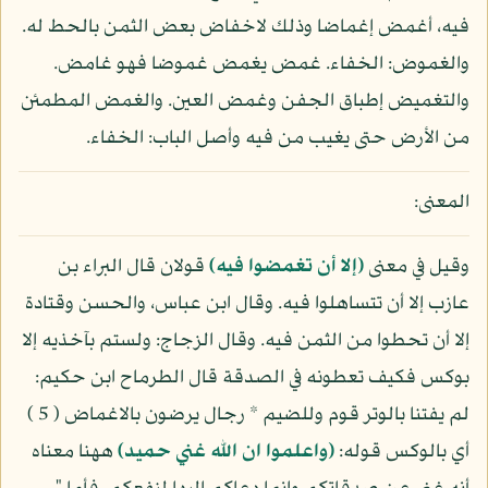
فيه، أغمض إغماضا وذلك لاخفاض بعض الثمن بالحط له.
والغموض: الخفاء. غمض يغمض غموضا فهو غامض.
والتغميض إطباق الجفن وغمض العين. والغمض المطمئن
من الأرض حتى يغيب من فيه وأصل الباب: الخفاء.
المعنى:
وقيل في معنى
(إلا أن تغمضوا فيه)
قولان قال البراء بن
عازب إلا أن تتساهلوا فيه. وقال ابن عباس، والحسن وقتادة
إلا أن تحطوا من الثمن فيه. وقال الزجاج: ولستم بآخذيه إلا
بوكس فكيف تعطونه في الصدقة قال الطرماح ابن حكيم:
لم يفتنا بالوتر قوم وللضيم * رجال يرضون بالاغماض ( 5 )
أي بالوكس قوله:
(واعلموا ان الله غني حميد)
ههنا معناه