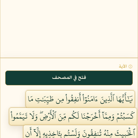
۞ الآية
فتح في المصحف
يَٰٓأَيُّهَا ٱلَّذِينَ ءَامَنُوٓاْ أَنفِقُواْ مِن طَيِّبَٰتِ مَا
كَسَبۡتُمۡ وَمِمَّآ أَخۡرَجۡنَا لَكُم مِّنَ ٱلۡأَرۡضِۖ وَلَا تَيَمَّمُواْ
ٱلۡخَبِيثَ مِنۡهُ تُنفِقُونَ وَلَسۡتُم بِـَٔاخِذِيهِ إِلَّآ أَن