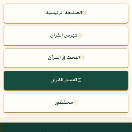
۞
الصفحة الرئيسية
۞
فهرس القرآن
۞
البحث في القرآن
۞
تفسير القرآن
۞
محفظتي