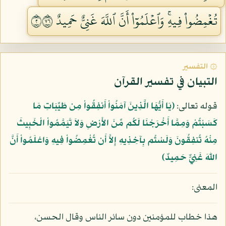
تُغۡمِضُواْ فِيهِۚ وَٱعۡلَمُوٓاْ أَنَّ ٱللَّهَ غَنِيٌّ حَمِيدٌ ٢٦٧
۞ التفسير
التبيان في تفسير القرآن
قوله تعالى:
﴿يَا أَيُّهَا الَّذِينَ آمَنُواْ أَنفِقُواْ مِن طَيِّبَاتِ مَا
كَسَبْتُمْ وَمِمَّا أَخْرَجْنَا لَكُم مِّنَ الأَرْضِ وَلاَ تَيَمَّمُواْ الْخَبِيثَ
مِنْهُ تُنفِقُونَ وَلَسْتُم بِآخِذِيهِ إِلاَّ أَن تُغْمِضُواْ فِيهِ وَاعْلَمُواْ أَنَّ
اللّهَ غَنِيٌّ حَمِيدٌ﴾
المعنى:
هذا خطاب للمؤمنين دون سائر الناس وقال الحسن،