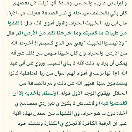
والبراء بن عازب، والحسن، وقتادة: أنها نزلت لان بعضهم
كان يأتي بالحشف فيدخله في تمر الصدقة فنزلت فيه الآية.
قال ابن زيد: الخبيث الحرام. والأول أقوى، لأنه قال:
(أنفقوا
من طيبات ما كسبتم وما أخرجنا لكم من الأرض)
ثم قال:
" ولا تيمموا الخبيث " يعني من الذي كسبتم إذ أخرجه الله
من الأرض. والحرام وإن كان خبيثا فليس من ذلك غير أنه
يمكن أن يراد به ذلك لأنه لا ينافي السبب. وروي عن أبي عبد
الله (ع) أنها نزلت في أقوام لهم أموال من ربا الجاهلية كانوا
يتصدقون منها، فنهى الله عن ذلك وأمر بالصدقة من
الحلال. ويقوي الوجه الأول قوله:
(ولستم بآخذيه إلا أن
تغمضوا فيه)
والاغماض لا يكون في شئ ردي متسامح في
أخذه دون ما هو حرام. وفي الفقهاء. من استدل بهذه الآية
على أن الرقبة الكافرة لا تجزي في الكفارة وضعفه قوم