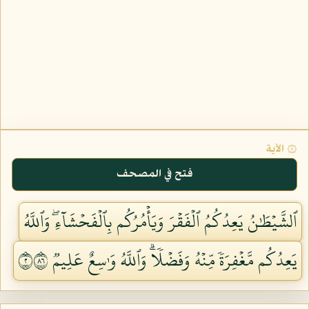
۞ الآية
فتح في المصحف
ٱلشَّيۡطَٰنُ يَعِدُكُمُ ٱلۡفَقۡرَ وَيَأۡمُرُكُم بِٱلۡفَحۡشَآءِۖ وَٱللَّهُ
يَعِدُكُم مَّغۡفِرَةٗ مِّنۡهُ وَفَضۡلٗاۗ وَٱللَّهُ وَٰسِعٌ عَلِيمٞ ٢٦٨