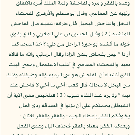
وعده بالفقر وأمره بالفاحشة ولمة الملك أمره بالانفاق
ونهيه عن المعاصي. وقال أبو مسلم والأزهري الفحشاء
البخل والفاحش البخيل قال طرفة: عقيلة مال الفاحش
المتشدد ( 2 ) وقال الحسين بن علي المغربي والذي يقوي
قوله ما أنشده أبو حيرة الراحل من طي: ؟أخذ المجد كما
أرادا * ليس بفحاش يضن الزادا وقال الرماني: والله ما قالاه
بعيد. والفحشاء المعاصي في أغلب الاستعمال ومعنى البيت
الذي أنشداه أن الفاحش هو سئ الرد بسؤاله وضيفانه وذلك
من البخل لا محالة قال كعب: أخي ما أخي لا فاحش عند
بيته * ولا برم عند اللقاء هبوب ( 3 ) فتلخيص معنى الآية أن
الشيطان يحملكم على أن تؤدوا في الصدقة ردئ المال
يخوفكم الفقر باعطاء الجيد - والفقر والفقر لغتان -
ويعدكم الفقر: معناه بالفقر فحذف الباء وعدى الفعل