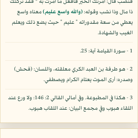
فنصب قال: أمرتك الخير فافعل ما أمرت به * فقد تركتك
ذا مال وذا نشب وقوله:
(والله واسع عليم)
معناه واسع
يعطي من سعة مقدوراته " عليم " حيث يضع ذلك ويعلم
الغيب والشهادة.
1 - سورة القيامة آية: 25.
2 - هو طرفة بن العبد الكري معلقته، واللسان: (فحش)
وصدره: أرى الموت يعتام الكرام ويصطفي.
3 - هكذا في المطبوعة. وفي أمالي القالي 2: 146: ولا ورع عند
اللقاء هبوب وفي مجمع البيان: عند اللقاب هبوب.