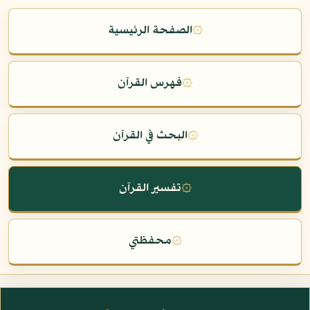
۞
الصفحة الرئيسية
۞
فهرس القرآن
۞
البحث في القرآن
۞
تفسير القرآن
۞
محفظتي