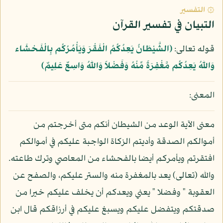
۞ التفسير
التبيان في تفسير القرآن
قوله تعالى:
﴿الشَّيْطَانُ يَعِدُكُمُ الْفَقْرَ وَيَأْمُرُكُم بِالْفَحْشَاء
وَاللّهُ يَعِدُكُم مَّغْفِرَةً مِّنْهُ وَفَضْلاً وَاللّهُ وَاسِعٌ عَلِيمٌ﴾
المعنى:
معنى الآية الوعد من الشيطان أنكم متى أخرجتم من
أموالكم الصدقة وأديتم الزكاة الواجبة عليكم في أموالكم
افتقرتم ويأمركم أيضا بالفحشاء من المعاصي وترك طاعته.
والله (تعالى) يعد بالمغفرة منه والستر عليكم، والصفح عن
العقوبة " وفضلا " يعني ويعدكم أن يخلف عليكم خيرا من
صدقتكم ويتفضل عليكم ويسبغ عليكم في أرزاقكم قال ابن