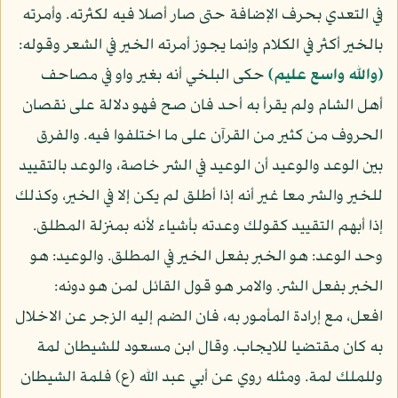
في التعدي بحرف الإضافة حتى صار أصلا فيه لكثرته. وأمرته
بالخير أكثر في الكلام وإنما يجوز أمرته الخير في الشعر وقوله:
(والله واسع عليم)
حكى البلخي أنه بغير واو في مصاحف
أهل الشام ولم يقرأ به أحد فان صح فهو دلالة على نقصان
الحروف من كثير من القرآن على ما اختلفوا فيه. والفرق
بين الوعد والوعيد أن الوعيد في الشر خاصة، والوعد بالتقييد
للخير والشر معا غير أنه إذا أطلق لم يكن إلا في الخير، وكذلك
إذا أبهم التقييد كقولك وعدته بأشياء لأنه بمنزلة المطلق.
وحد الوعد: هو الخبر بفعل الخير في المطلق. والوعيد: هو
الخبر بفعل الشر. والامر هو قول القائل لمن هو دونه:
افعل، مع إرادة المأمور به، فان الضم إليه الزجر عن الاخلال
به كان مقتضيا للايجاب. وقال ابن مسعود للشيطان لمة
وللملك لمة. ومثله روي عن أبي عبد الله (ع) فلمة الشيطان