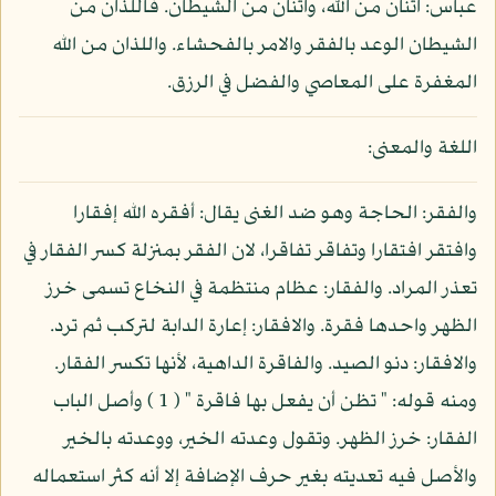
عباس: اثنان من الله، واثنان من الشيطان. فاللذان من
الشيطان الوعد بالفقر والامر بالفحشاء. واللذان من الله
المغفرة على المعاصي والفضل في الرزق.
اللغة والمعنى:
والفقر: الحاجة وهو ضد الغنى يقال: أفقره الله إفقارا
وافتقر افتقارا وتفاقر تفاقرا، لان الفقر بمنزلة كسر الفقار في
تعذر المراد. والفقار: عظام منتظمة في النخاع تسمى خرز
الظهر واحدها فقرة. والافقار: إعارة الدابة لتركب ثم ترد.
والافقار: دنو الصيد. والفاقرة الداهية، لأنها تكسر الفقار.
ومنه قوله: " تظن أن يفعل بها فاقرة " ( 1 ) وأصل الباب
الفقار: خرز الظهر. وتقول وعدته الخير، ووعدته بالخير
والأصل فيه تعديته بغير حرف الإضافة إلا أنه كثر استعماله