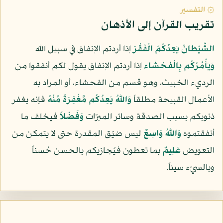
۞ التفسير
تقريب القرآن إلى الأذهان
الشَّيْطَانُ يَعِدُكُمُ الْفَقْرَ
إذا أردتم الإنفاق في سبيل الله
وَيَأْمُرُكُم بِالْفَحْشَاء
إذا أردتم الإنفاق يقول لكم أنفقوا من
الرديء الخبيث، وهو قسم من الفحشاء، أو المراد به
الأعمال القبيحة مطلقاً
وَاللّهُ يَعِدُكُم مَّغْفِرَةً مِّنْهُ
فإنه يغفر
ذنوبكم بسبب الصدقة وسائر المبرّات
وَفَضْلاً
فيخلف ما
أنفقتموه
وَاللّهُ وَاسِعٌ
ليس ضيّق المقدرة حتى لا يتمكن من
التعويض
عَلِيمٌ
بما تعطون فيُجازيكم بالحسن حُسناً
وبالسيّء سيئاً.