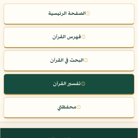
۞
الصفحة الرئيسية
۞
فهرس القرآن
۞
البحث في القرآن
۞
تفسير القرآن
۞
محفظتي