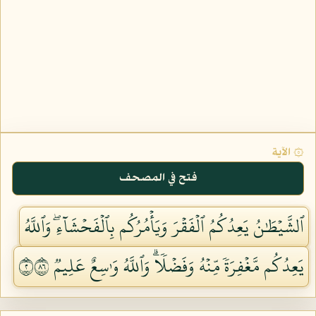
۞ الآية
فتح في المصحف
ٱلشَّيۡطَٰنُ يَعِدُكُمُ ٱلۡفَقۡرَ وَيَأۡمُرُكُم بِٱلۡفَحۡشَآءِۖ وَٱللَّهُ
يَعِدُكُم مَّغۡفِرَةٗ مِّنۡهُ وَفَضۡلٗاۗ وَٱللَّهُ وَٰسِعٌ عَلِيمٞ ٢٦٨