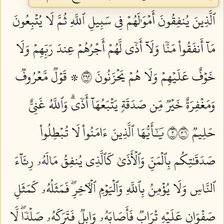
ٱلَّذِينَ يُنفِقُونَ أَمۡوَٰلَهُمۡ فِي سَبِيلِ ٱللَّهِ ثُمَّ لَا يُتۡبِعُونَ
مَآ أَنفَقُواْ مَنّٗا وَلَآ أَذٗى لَّهُمۡ أَجۡرُهُمۡ عِندَ رَبِّهِمۡ وَلَا
خَوۡفٌ عَلَيۡهِمۡ وَلَا هُمۡ يَحۡزَنُونَ ٢٦٢
۞ قَوۡلٞ مَّعۡرُوفٞ
وَمَغۡفِرَةٌ خَيۡرٞ مِّن صَدَقَةٖ يَتۡبَعُهَآ أَذٗىۗ وَٱللَّهُ غَنِيٌّ
حَلِيمٞ ٢٦٣
يَٰٓأَيُّهَا ٱلَّذِينَ ءَامَنُواْ لَا تُبۡطِلُواْ
صَدَقَٰتِكُم بِٱلۡمَنِّ وَٱلۡأَذَىٰ كَٱلَّذِي يُنفِقُ مَالَهُۥ رِئَآءَ
ٱلنَّاسِ وَلَا يُؤۡمِنُ بِٱللَّهِ وَٱلۡيَوۡمِ ٱلۡأٓخِرِۖ فَمَثَلُهُۥ كَمَثَلِ
صَفۡوَانٍ عَلَيۡهِ تُرَابٞ فَأَصَابَهُۥ وَابِلٞ فَتَرَكَهُۥ صَلۡدٗاۖ لَّا