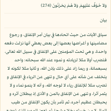
وَلاَ خَوْفٌ عَلَيْهِمْ وَلاَ هُمْ يَحْزَنُونَ (274)
بيان
سياق الآيات من حيث اتحادها في بيان أمر الإنفاق، و رجوع
مضامينها و أغراضها بعضها إلى بعض يعطي أنها نزلت دفعه
واحدة، و هي تحث المؤمنين على الإنفاق في سبيل الله تعالى،
فتضرب أولا مثلا لزيادته و نموه عند الله سبحانه: واحد
بسبعمائة، و ربما زاد على ذلك بإذن الله، و ثانيا مثلا لكونه لا
يتخلف عن شأنه على أي حال و تنهى عن الرياء في الإنفاق و
تضرب مثلا للإنفاق رياء لا لوجه الله، و أنه لا ينمو نماء و لا
يثمر أثرا، و تنهى عن الإنفاق بالمن و الأذى إذ يبطلان أثره و
يحبطان عظيم أجره، ثم تأمر بأن يكون الإنفاق من طيب
المال لا من خبيثه بخلا و شحا، ثم تعين المورد الذي توضع