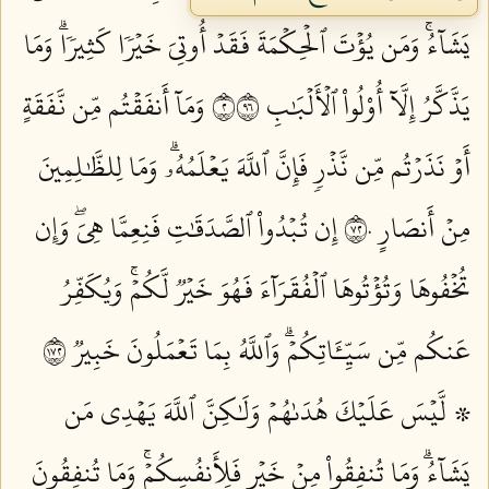
يَشَآءُۚ وَمَن يُؤۡتَ ٱلۡحِكۡمَةَ فَقَدۡ أُوتِيَ خَيۡرٗا كَثِيرٗاۗ وَمَا
يَذَّكَّرُ إِلَّآ أُوْلُواْ ٱلۡأَلۡبَٰبِ ٢٦٩
وَمَآ أَنفَقۡتُم مِّن نَّفَقَةٍ
أَوۡ نَذَرۡتُم مِّن نَّذۡرٖ فَإِنَّ ٱللَّهَ يَعۡلَمُهُۥۗ وَمَا لِلظَّٰلِمِينَ
مِنۡ أَنصَارٍ ٢٧٠
إِن تُبۡدُواْ ٱلصَّدَقَٰتِ فَنِعِمَّا هِيَۖ وَإِن
تُخۡفُوهَا وَتُؤۡتُوهَا ٱلۡفُقَرَآءَ فَهُوَ خَيۡرٞ لَّكُمۡۚ وَيُكَفِّرُ
عَنكُم مِّن سَيِّـَٔاتِكُمۡۗ وَٱللَّهُ بِمَا تَعۡمَلُونَ خَبِيرٞ ٢٧١
۞ لَّيۡسَ عَلَيۡكَ هُدَىٰهُمۡ وَلَٰكِنَّ ٱللَّهَ يَهۡدِي مَن
يَشَآءُۗ وَمَا تُنفِقُواْ مِنۡ خَيۡرٖ فَلِأَنفُسِكُمۡۚ وَمَا تُنفِقُونَ