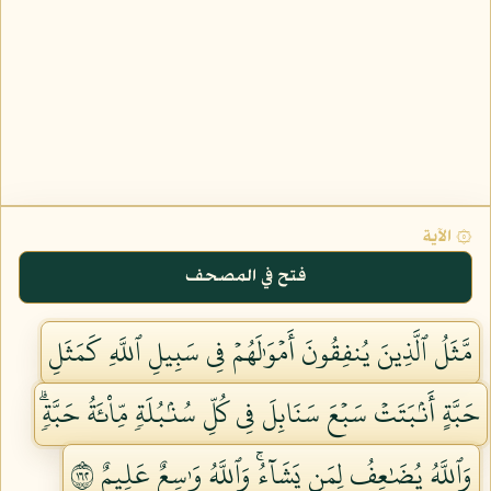
۞ الآية
فتح في المصحف
مَّثَلُ ٱلَّذِينَ يُنفِقُونَ أَمۡوَٰلَهُمۡ فِي سَبِيلِ ٱللَّهِ كَمَثَلِ
حَبَّةٍ أَنۢبَتَتۡ سَبۡعَ سَنَابِلَ فِي كُلِّ سُنۢبُلَةٖ مِّاْئَةُ حَبَّةٖۗ
وَٱللَّهُ يُضَٰعِفُ لِمَن يَشَآءُۚ وَٱللَّهُ وَٰسِعٌ عَلِيمٌ ٢٦١