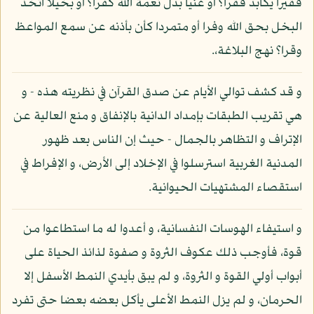
فقيرا يكابد فقرا؟ أو غنيا بدل نعمة الله كفرا؟ أو بخيلا اتخذ
البخل بحق الله وفرا أو متمردا كأن بأذنه عن سمع المواعظ
وقرا؟ نهج البلاغة،.
و قد كشف توالي الأيام عن صدق القرآن في نظريته هذه - و
هي تقريب الطبقات بإمداد الدانية بالإنفاق و منع العالية عن
الإتراف و التظاهر بالجمال - حيث إن الناس بعد ظهور
المدنية الغربية استرسلوا في الإخلاد إلى الأرض، و الإفراط في
استقصاء المشتهيات الحيوانية.
و استيفاء الهوسات النفسانية، و أعدوا له ما استطاعوا من
قوة، فأوجب ذلك عكوف الثروة و صفوة لذائذ الحياة على
أبواب أولي القوة و الثروة، و لم يبق بأيدي النمط الأسفل إلا
الحرمان، و لم يزل النمط الأعلى يأكل بعضه بعضا حتى تفرد