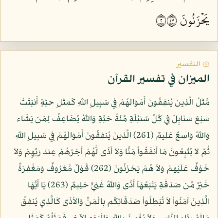
يَحۡزَنُونَ ٢٧٤
۞ التفسير
الميزان في تفسير القرآن
مَّثَلُ الَّذِينَ يُنفِقُونَ أَمْوَالَهُمْ فِي سَبِيلِ اللّهِ كَمَثَلِ حَبَّةٍ أَنبَتَتْ
سَبْعَ سَنَابِلَ فِي كُلِّ سُنبُلَةٍ مِّئَةُ حَبَّةٍ وَاللّهُ يُضَاعِفُ لِمَن يَشَاء
وَاللّهُ وَاسِعٌ عَلِيمٌ (261) الَّذِينَ يُنفِقُونَ أَمْوَالَهُمْ فِي سَبِيلِ اللّهِ
ثُمَّ لاَ يُتْبِعُونَ مَا أَنفَقُواُ مَنًّا وَلاَ أَذًى لَّهُمْ أَجْرُهُمْ عِندَ رَبِّهِمْ وَلاَ
خَوْفٌ عَلَيْهِمْ وَلاَ هُمْ يَحْزَنُونَ (262) قَوْلٌ مَّعْرُوفٌ وَمَغْفِرَةٌ
خَيْرٌ مِّن صَدَقَةٍ يَتْبَعُهَآ أَذًى وَاللّهُ غَنِيٌّ حَلِيمٌ (263) يَا أَيُّهَا
الَّذِينَ آمَنُواْ لاَ تُبْطِلُواْ صَدَقَاتِكُم بِالْمَنِّ وَالأذَى كَالَّذِي يُنفِقُ