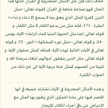
خلاف ذلك فإن جل الأمثال المضروبة في القرآن حالها هذا
الحال فهو صناعة شائعة في القرآن كقوله تعالى: «مثل
الذين كفروا كمثل الذي ينعق بما لا يسمع إلا دعاء و نداء:»
البقرة - 171، فإنه مثل من يدعو الكفار لا مثل الكفار، و
قوله تعالى: إنما مثل الحيوة الدنيا كماء أنزلناه» الآية: يونس
- 24، و قوله تعالى: «مثل نوره كمشكوة:» النور - 35، و قوله
تعالى في الآيات التالية لهذه الآية: فمثله كمثل صفوان الآية، و
قوله تعالى: مثل الذين ينفقون أموالهم ابتغاء مرضاة الله و
تثبيتا من أنفسهم كمثل جنة بربوة الآية إلى غير ذلك من
الموارد الكثيرة.
و هذه الأمثال المضروبة في الآيات تشترك جميعا في أنها
اقتصر فيها على مادة التمثيل الذي يتقوم بها المثل مع
الإعراض عن باقي أجزاء الكلام للإيجاز.