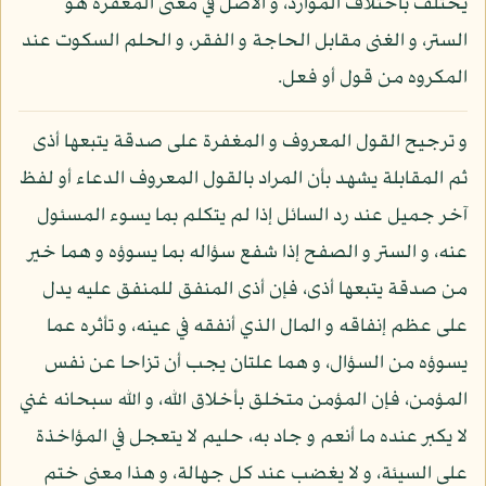
يختلف باختلاف الموارد، و الأصل في معنى المغفرة هو
الستر، و الغنى مقابل الحاجة و الفقر، و الحلم السكوت عند
المكروه من قول أو فعل.
و ترجيح القول المعروف و المغفرة على صدقة يتبعها أذى
ثم المقابلة يشهد بأن المراد بالقول المعروف الدعاء أو لفظ
آخر جميل عند رد السائل إذا لم يتكلم بما يسوء المسئول
عنه، و الستر و الصفح إذا شفع سؤاله بما يسوؤه و هما خير
من صدقة يتبعها أذى، فإن أذى المنفق للمنفق عليه يدل
على عظم إنفاقه و المال الذي أنفقه في عينه، و تأثره عما
يسوؤه من السؤال، و هما علتان يجب أن تزاحا عن نفس
المؤمن، فإن المؤمن متخلق بأخلاق الله، و الله سبحانه غني
لا يكبر عنده ما أنعم و جاد به، حليم لا يتعجل في المؤاخذة
على السيئة، و لا يغضب عند كل جهالة، و هذا معنى ختم