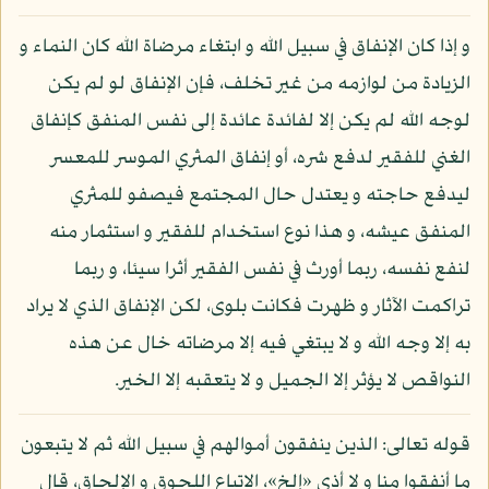
و إذا كان الإنفاق في سبيل الله و ابتغاء مرضاة الله كان النماء و
الزيادة من لوازمه من غير تخلف، فإن الإنفاق لو لم يكن
لوجه الله لم يكن إلا لفائدة عائدة إلى نفس المنفق كإنفاق
الغني للفقير لدفع شره، أو إنفاق المثري الموسر للمعسر
ليدفع حاجته و يعتدل حال المجتمع فيصفو للمثري
المنفق عيشه، و هذا نوع استخدام للفقير و استثمار منه
لنفع نفسه، ربما أورث في نفس الفقير أثرا سيئا، و ربما
تراكمت الآثار و ظهرت فكانت بلوى، لكن الإنفاق الذي لا يراد
به إلا وجه الله و لا يبتغي فيه إلا مرضاته خال عن هذه
النواقص لا يؤثر إلا الجميل و لا يتعقبه إلا الخير.
قوله تعالى: الذين ينفقون أموالهم في سبيل الله ثم لا يتبعون
ما أنفقوا منا و لا أذى «إلخ»، الاتباع اللحوق و الإلحاق، قال