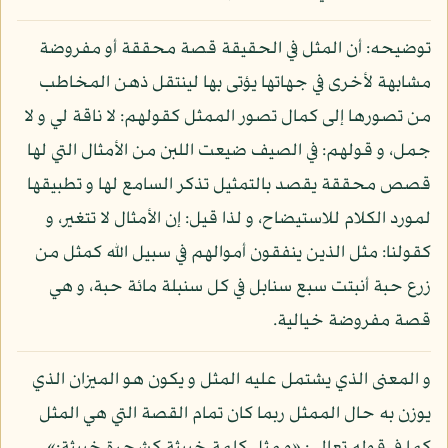
توضيحه: أن المثل في الحقيقة قصة محققة أو مفروضة
مشابهة لأخرى في جهاتها يؤتى بها لينتقل ذهن المخاطب
من تصورها إلى كمال تصور الممثل كقولهم: لا ناقة لي و لا
جمل، و قولهم: في الصيف ضيعت اللبن من الأمثال التي لها
قصص محققة يقصد بالتمثيل تذكر السامع لها و تطبيقها
لمورد الكلام للاستيضاح، و لذا قيل: إن الأمثال لا تتغير، و
كقولنا: مثل الذين ينفقون أموالهم في سبيل الله كمثل من
زرع حبة أنبتت سبع سنابل في كل سنبلة مائة حبة، و هي
قصة مفروضة خيالية.
و المعنى الذي يشتمل عليه المثل و يكون هو الميزان الذي
يوزن به حال الممثل ربما كان تمام القصة التي هي المثل