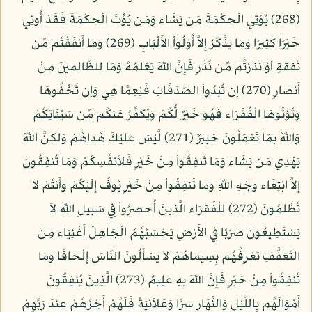
(268) يُؤتِي الْحِكْمَةَ مَن يَشَاء وَمَن يُؤْتَ الْحِكْمَةَ فَقَدْ أُوتِيَ
خَيْرًا كَثِيرًا وَمَا يَذَّكَّرُ إِلاَّ أُوْلُواْ الأَلْبَابِ (269) وَمَا أَنفَقْتُم مِّن
نَّفَقَةٍ أَوْ نَذَرْتُم مِّن نَّذْرٍ فَإِنَّ اللّهَ يَعْلَمُهُ وَمَا لِلظَّالِمِينَ مِنْ
أَنصَارٍ (270) إِن تُبْدُواْ الصَّدَقَاتِ فَنِعِمَّا هِيَ وَإِن تُخْفُوهَا
وَتُؤْتُوهَا الْفُقَرَاء فَهُوَ خَيْرٌ لُّكُمْ وَيُكَفِّرُ عَنكُم مِّن سَيِّئَاتِكُمْ
وَاللّهُ بِمَا تَعْمَلُونَ خَبِيرٌ (271) لَّيْسَ عَلَيْكَ هُدَاهُمْ وَلَكِنَّ اللّهَ
يَهْدِي مَن يَشَاء وَمَا تُنفِقُواْ مِنْ خَيْرٍ فَلأنفُسِكُمْ وَمَا تُنفِقُونَ
إِلاَّ ابْتِغَاء وَجْهِ اللّهِ وَمَا تُنفِقُواْ مِنْ خَيْرٍ يُوَفَّ إِلَيْكُمْ وَأَنتُمْ لاَ
تُظْلَمُونَ (272) لِلْفُقَرَاء الَّذِينَ أُحصِرُواْ فِي سَبِيلِ اللّهِ لاَ
يَسْتَطِيعُونَ ضَرْبًا فِي الأَرْضِ يَحْسَبُهُمُ الْجَاهِلُ أَغْنِيَاء مِنَ
التَّعَفُّفِ تَعْرِفُهُم بِسِيمَاهُمْ لاَ يَسْأَلُونَ النَّاسَ إِلْحَافًا وَمَا
تُنفِقُواْ مِنْ خَيْرٍ فَإِنَّ اللّهَ بِهِ عَلِيمٌ (273) الَّذِينَ يُنفِقُونَ
أَمْوَالَهُم بِاللَّيْلِ وَالنَّهَارِ سِرًّا وَعَلاَنِيَةً فَلَهُمْ أَجْرُهُمْ عِندَ رَبِّهِمْ