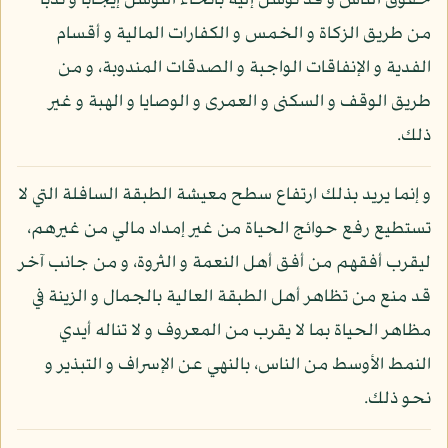
حقوق الناس و قد توسل إليه بأنحاء التوسل إيجابا و ندبا
من طريق الزكاة و الخمس و الكفارات المالية و أقسام
الفدية و الإنفاقات الواجبة و الصدقات المندوبة، و من
طريق الوقف و السكنى و العمرى و الوصايا و الهبة و غير
ذلك.
و إنما يريد بذلك ارتفاع سطح معيشة الطبقة السافلة التي لا
تستطيع رفع حوائج الحياة من غير إمداد مالي من غيرهم،
ليقرب أفقهم من أفق أهل النعمة و الثروة، و من جانب آخر
قد منع من تظاهر أهل الطبقة العالية بالجمال و الزينة في
مظاهر الحياة بما لا يقرب من المعروف و لا تناله أيدي
النمط الأوسط من الناس، بالنهي عن الإسراف و التبذير و
نحو ذلك.