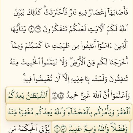
فَأَصَابَهَآ إِعۡصَارٞ فِيهِ نَارٞ فَٱحۡتَرَقَتۡۗ كَذَٰلِكَ يُبَيِّنُ
ٱللَّهُ لَكُمُ ٱلۡأٓيَٰتِ لَعَلَّكُمۡ تَتَفَكَّرُونَ ٢٦٦
يَٰٓأَيُّهَا
ٱلَّذِينَ ءَامَنُوٓاْ أَنفِقُواْ مِن طَيِّبَٰتِ مَا كَسَبۡتُمۡ وَمِمَّآ
أَخۡرَجۡنَا لَكُم مِّنَ ٱلۡأَرۡضِۖ وَلَا تَيَمَّمُواْ ٱلۡخَبِيثَ مِنۡهُ
تُنفِقُونَ وَلَسۡتُم بِـَٔاخِذِيهِ إِلَّآ أَن تُغۡمِضُواْ فِيهِۚ
وَٱعۡلَمُوٓاْ أَنَّ ٱللَّهَ غَنِيٌّ حَمِيدٌ ٢٦٧
ٱلشَّيۡطَٰنُ يَعِدُكُمُ
ٱلۡفَقۡرَ وَيَأۡمُرُكُم بِٱلۡفَحۡشَآءِۖ وَٱللَّهُ يَعِدُكُم مَّغۡفِرَةٗ مِّنۡهُ
وَفَضۡلٗاۗ وَٱللَّهُ وَٰسِعٌ عَلِيمٞ ٢٦٨
يُؤۡتِي ٱلۡحِكۡمَةَ مَن