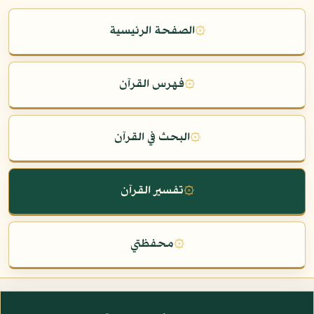
۞
الصفحة الرئيسية
۞
فهرس القرآن
۞
البحث في القرآن
۞
تفسير القرآن
۞
محفظتي