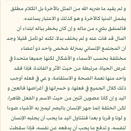
و لم يقيد ما ضربه الله من المثل بالآخرة بل الكلام مطلق
يشمل الدنيا كالآخرة و هو كذلك و الاعتبار يساعده،
فالمنفق بشيء من ماله و إن كان يخطر بباله ابتداء أن
المال قد فات عنه و لم يخلف بدلا، لكنه لو تأمل قليلا وجد
أن المجتمع الإنساني بمنزلة شخص واحد ذو أعضاء
مختلفة بحسب الأسماء و الأشكال لكنها جميعا متحدة في
غرض الحياة، مرتبطة من حيث الأثر و الفائدة، فإذا فقد
واحد منها نعمة الصحة و الاستقامة، و عي في فعله أوجب
ذلك كلال الجميع في فعلها، و خسرانها في أغراضها فالعين و
اليد و إن كانا عضوين اثنين من حيث الاسم و الفعل ظاهرا،
لكن الخلقة إنما جهز الإنسان بالبصر ليميز به الأشياء ضوءا
و لونا و قربا و بعدا فتتناول اليد ما يجب أن يجلبه الإنسان
لنفسه، و تدفع ما يجب أن يدفعه عن نفسه، فإذا سقطت