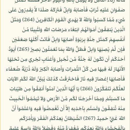
مَالَهُ رِئَاء النَّاسِ وَلاَ يُؤْمِنُ بِاللّهِ وَالْيَوْمِ الآخِرِ فَمَثَلُهُ كَمَثَلِ
صَفْوَانٍ عَلَيْهِ تُرَابٌ فَأَصَابَهُ وَابِلٌ فَتَرَكَهُ صَلْدًا لاَّ يَقْدِرُونَ عَلَى
شَيْءٍ مِّمَّا كَسَبُواْ وَاللّهُ لاَ يَهْدِي الْقَوْمَ الْكَافِرِينَ (264) وَمَثَلُ
الَّذِينَ يُنفِقُونَ أَمْوَالَهُمُ ابْتِغَاء مَرْضَاتِ اللّهِ وَتَثْبِيتًا مِّنْ
أَنفُسِهِمْ كَمَثَلِ جَنَّةٍ بِرَبْوَةٍ أَصَابَهَا وَابِلٌ فَآتَتْ أُكُلَهَا ضِعْفَيْنِ
فَإِن لَّمْ يُصِبْهَا وَابِلٌ فَطَلٌّ وَاللّهُ بِمَا تَعْمَلُونَ بَصِيرٌ (265) أَيَوَدُّ
أَحَدُكُمْ أَن تَكُونَ لَهُ جَنَّةٌ مِّن نَّخِيلٍ وَأَعْنَابٍ تَجْرِي مِن تَحْتِهَا
الأَنْهَارُ لَهُ فِيهَا مِن كُلِّ الثَّمَرَاتِ وَأَصَابَهُ الْكِبَرُ وَلَهُ ذُرِّيَّةٌ ضُعَفَاء
فَأَصَابَهَا إِعْصَارٌ فِيهِ نَارٌ فَاحْتَرَقَتْ كَذَلِكَ يُبَيِّنُ اللّهُ لَكُمُ الآيَاتِ
لَعَلَّكُمْ تَتَفَكَّرُونَ (266) يَا أَيُّهَا الَّذِينَ آمَنُواْ أَنفِقُواْ مِن طَيِّبَاتِ
مَا كَسَبْتُمْ وَمِمَّا أَخْرَجْنَا لَكُم مِّنَ الأَرْضِ وَلاَ تَيَمَّمُواْ الْخَبِيثَ
مِنْهُ تُنفِقُونَ وَلَسْتُم بِآخِذِيهِ إِلاَّ أَن تُغْمِضُواْ فِيهِ وَاعْلَمُواْ أَنَّ
اللّهَ غَنِيٌّ حَمِيدٌ (267) الشَّيْطَانُ يَعِدُكُمُ الْفَقْرَ وَيَأْمُرُكُم
بِالْفَحْشَاء وَاللّهُ يَعِدُكُم مَّغْفِرَةً مِّنْهُ وَفَضْلاً وَاللّهُ وَاسِعٌ عَلِيمٌ