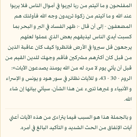
المفلحون و ما آتيتم من ربا ليربوا في أموال الناس فلا يربوا
عند الله و ما آتيتم من زكوة تريدون وجه الله فأولئك هم
المضعفون - إلى أن قال -: ظهر الفساد في البر و البحر بما
كسبت أيدي الناس ليذيقهم بعض الذي عملوا لعلهم
يرجعون قل سيروا في الأرض فانظروا كيف كان عاقبة الذين
من قبل كان أكثرهم مشركين فأقم وجهك للدين القيم من
قبل أن يأتي يوم لا مرد له من الله يومئذ يصدعون الآيات»:
الروم - 30 - 43، و للآيات نظائر في سور هود و يونس و الإسراء
و الأنبياء و غيرها تنبىء عن هذا الشأن، سيأتي بيانها إن شاء
الله.
و بالجملة هذا هو السبب فيما يتراءى من هذه الآيات أعني
آيات الإنفاق من الحث الشديد و التأكيد البالغ في أمره.