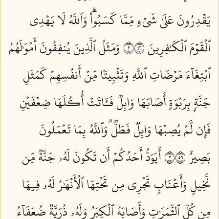
يَقۡدِرُونَ عَلَىٰ شَيۡءٖ مِّمَّا كَسَبُواْۗ وَٱللَّهُ لَا يَهۡدِي
ٱلۡقَوۡمَ ٱلۡكَٰفِرِينَ ٢٦٤
وَمَثَلُ ٱلَّذِينَ يُنفِقُونَ أَمۡوَٰلَهُمُ
ٱبۡتِغَآءَ مَرۡضَاتِ ٱللَّهِ وَتَثۡبِيتٗا مِّنۡ أَنفُسِهِمۡ كَمَثَلِ
جَنَّةِۭ بِرَبۡوَةٍ أَصَابَهَا وَابِلٞ فَـَٔاتَتۡ أُكُلَهَا ضِعۡفَيۡنِ
فَإِن لَّمۡ يُصِبۡهَا وَابِلٞ فَطَلّٞۗ وَٱللَّهُ بِمَا تَعۡمَلُونَ
بَصِيرٌ ٢٦٥
أَيَوَدُّ أَحَدُكُمۡ أَن تَكُونَ لَهُۥ جَنَّةٞ مِّن
نَّخِيلٖ وَأَعۡنَابٖ تَجۡرِي مِن تَحۡتِهَا ٱلۡأَنۡهَٰرُ لَهُۥ فِيهَا
مِن كُلِّ ٱلثَّمَرَٰتِ وَأَصَابَهُ ٱلۡكِبَرُ وَلَهُۥ ذُرِّيَّةٞ ضُعَفَآءُ