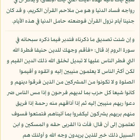
سبع آيات تالية لهذه الآيات أعني آيات الإنفاق، و يذكر أن في
رواجه فساد الدنيا و هو من ملاحم القرآن الكريم، و قد كان
جنينا أيام نزول القرآن فوضعته حامل الدنيا في هذه الأيام.
و إن شئت تصديق ما ذكرناه فتدبر فيما ذكره سبحانه في
سورة الروم إذ قال: «فأقم وجهك للدين حنيفا فطرة الله
التي فطر الناس عليها لا تبديل لخلق الله ذلك الدين القيم و
لكن أكثر الناس لا يعلمون منيبين إليه و اتقوه و أقيموا
الصلوة و لا تكونوا من المشركين من الذين فرقوا دينهم و
كانوا شيعا كل حزب بما لديهم فرحون و إذا مس الناس ضر
دعوا ربهم منيبين إليه ثم إذا أذاقهم منه رحمة إذا فريق
منهم بربهم يشركون ليكفروا بما آتيناهم فتمتعوا فسوف
تعلمون إلى أن قال: فأت ذا القربى حقه و المسكين و ابن
السبيل ذلك خير للذين يريدون وجه الله و أولئك هم