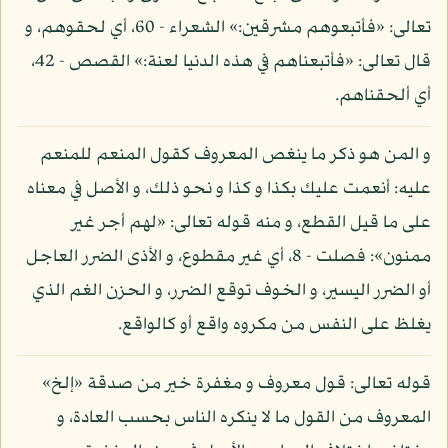
تعالى: «فأتبعوهم مشرقين:» الشعراء - 60، أي لحقوهم، و
قال تعالى: «فأتبعناهم في هذه الدنيا لعنة:» القصص - 42،
أي ألحقناهم.
و المن هو ذكر ما ينغص المعروف كقول المنعم للمنعم
عليه: أنعمت عليك بكذا و كذا و نحو ذلك، و الأصل في معناه
على ما قيل القطع، و منه قوله تعالى: «لهم أجر غير
ممنون»: فصلت - 8، أي غير مقطوع، و الأذى الضرر العاجل
أو الضرر اليسير، و الخوف توقع الضرر، و الحزن الغم الذي
يغلظ على النفس من مكروه واقع أو كالواقع.
قوله تعالى: قول معروف و مغفرة خير من صدقة «إلخ»
المعروف من القول ما لا ينكره الناس بحسب العادة، و