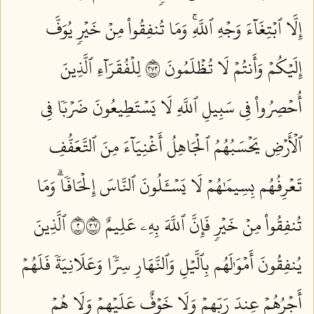
إِلَّا ٱبۡتِغَآءَ وَجۡهِ ٱللَّهِۚ وَمَا تُنفِقُواْ مِنۡ خَيۡرٖ يُوَفَّ
إِلَيۡكُمۡ وَأَنتُمۡ لَا تُظۡلَمُونَ ٢٧٢
لِلۡفُقَرَآءِ ٱلَّذِينَ
أُحۡصِرُواْ فِي سَبِيلِ ٱللَّهِ لَا يَسۡتَطِيعُونَ ضَرۡبٗا فِي
ٱلۡأَرۡضِ يَحۡسَبُهُمُ ٱلۡجَاهِلُ أَغۡنِيَآءَ مِنَ ٱلتَّعَفُّفِ
تَعۡرِفُهُم بِسِيمَٰهُمۡ لَا يَسۡـَٔلُونَ ٱلنَّاسَ إِلۡحَافٗاۗ وَمَا
تُنفِقُواْ مِنۡ خَيۡرٖ فَإِنَّ ٱللَّهَ بِهِۦ عَلِيمٌ ٢٧٣
ٱلَّذِينَ
يُنفِقُونَ أَمۡوَٰلَهُم بِٱلَّيۡلِ وَٱلنَّهَارِ سِرّٗا وَعَلَانِيَةٗ فَلَهُمۡ
أَجۡرُهُمۡ عِندَ رَبِّهِمۡ وَلَا خَوۡفٌ عَلَيۡهِمۡ وَلَا هُمۡ