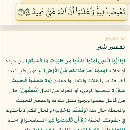
تُغۡمِضُواْ فِيهِۚ وَٱعۡلَمُوٓاْ أَنَّ ٱللَّهَ غَنِيٌّ حَمِيدٌ ٢٦٧
۞ التفسير
تفسير شبر
﴿يَا أَيُّهَا الَّذِينَ آمَنُواْ أَنفِقُواْ مِن طَيِّبَاتِ مَا كَسَبْتُمْ﴾
من جيده
أو حلاله
﴿وَمِمَّا أَخْرَجْنَا لَكُم مِّنَ الأَرْضِ﴾
أي ومن طيبات ما
أخرجنا من الغلات والثمار والمعادن
﴿وَلاَ تَيَمَّمُواْ الْخَبِيثَ
مِنْهُ﴾
لا تقصدوا الرديء أو الحرام من المال
﴿تُنفِقُونَ﴾
حال
من فاعل تيمموا ويجوز تعلق منه به والضمير للخبيث
والجملة حال منه
﴿وَلَسْتُم بِآخِذِيهِ﴾
والحال أنكم لا تأخذونه
في حقوقكم لخبثه
﴿إِلاَّ أَن تُغْمِضُواْ فِيهِ﴾
تتسامحوا في أخذه