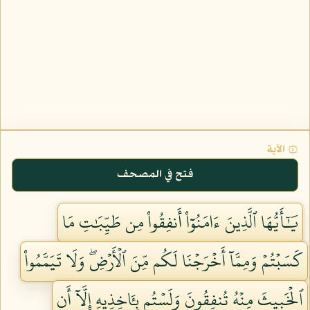
۞ الآية
فتح في المصحف
يَٰٓأَيُّهَا ٱلَّذِينَ ءَامَنُوٓاْ أَنفِقُواْ مِن طَيِّبَٰتِ مَا
كَسَبۡتُمۡ وَمِمَّآ أَخۡرَجۡنَا لَكُم مِّنَ ٱلۡأَرۡضِۖ وَلَا تَيَمَّمُواْ
ٱلۡخَبِيثَ مِنۡهُ تُنفِقُونَ وَلَسۡتُم بِـَٔاخِذِيهِ إِلَّآ أَن