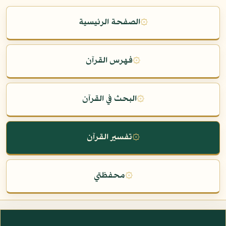
۞
الصفحة الرئيسية
۞
فهرس القرآن
۞
البحث في القرآن
۞
تفسير القرآن
۞
محفظتي