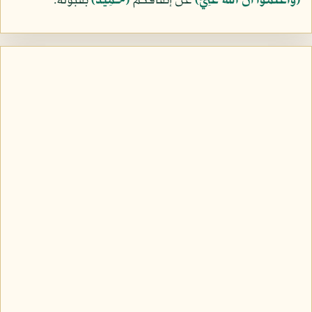
﴿وَاعْلَمُواْ أَنَّ اللّهَ غَنِيٌّ﴾
عن إنفاقكم
﴿حَمِيدٌ﴾
بقبوله.