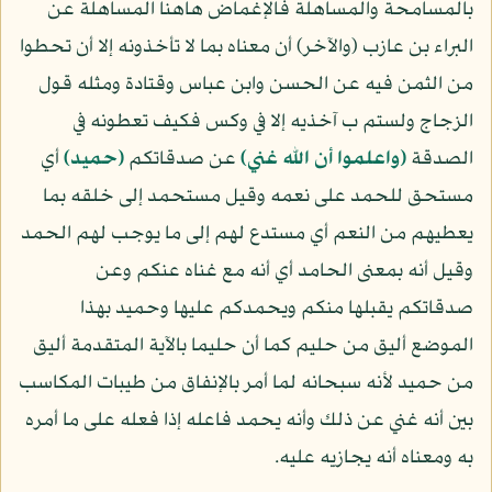
بالمسامحة والمساهلة فالإغماض هاهنا المساهلة عن
البراء بن عازب (والآخر) أن معناه بما لا تأخذونه إلا أن تحطوا
من الثمن فيه عن الحسن وابن عباس وقتادة ومثله قول
الزجاج ولستم ب آخذيه إلا في وكس فكيف تعطونه في
الصدقة
﴿واعلموا أن الله غني﴾
عن صدقاتكم
﴿حميد﴾
أي
مستحق للحمد على نعمه وقيل مستحمد إلى خلقه بما
يعطيهم من النعم أي مستدع لهم إلى ما يوجب لهم الحمد
وقيل أنه بمعنى الحامد أي أنه مع غناه عنكم وعن
صدقاتكم يقبلها منكم ويحمدكم عليها وحميد بهذا
الموضع أليق من حليم كما أن حليما بالآية المتقدمة أليق
من حميد لأنه سبحانه لما أمر بالإنفاق من طيبات المكاسب
بين أنه غني عن ذلك وأنه يحمد فاعله إذا فعله على ما أمره
به ومعناه أنه يجازيه عليه.