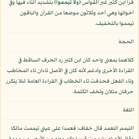
قرأ ابن كثير غير القواس
﴿ولا تيمموا﴾
بتشديد التاء فيها وفي
أخواتها وهي أحد وثلاثون موضعا من القرآن والباقون
تيمموا بالتخفيف.
الحجة
كلاهما بمعنى واحد كان ابن كثير رد الحرف الساقط في
القراءة الأخرى وأدغم لأنه كان في الأصل تاءان تاء المخاطب
وتاء الفعل فحذفت تاء الخطاب في القراءة العامة لئلا يتكرر
حرفان مثلان وتخف الكلمة.
اللغة
التيمم التعمد قال خفاف: فعمدا على عيني تيممت مالكا