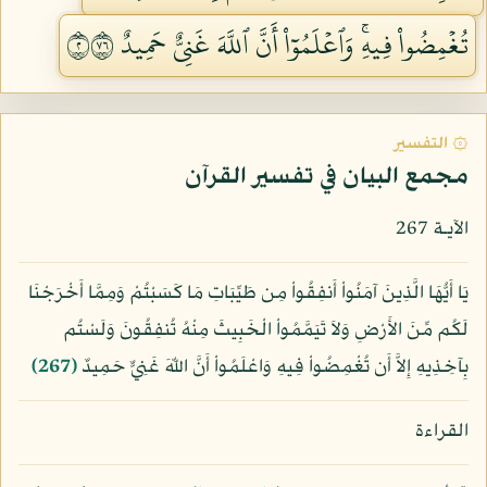
تُغۡمِضُواْ فِيهِۚ وَٱعۡلَمُوٓاْ أَنَّ ٱللَّهَ غَنِيٌّ حَمِيدٌ ٢٦٧
۞ التفسير
مجمع البيان في تفسير القرآن
الآيـة 267
يَا أَيُّهَا الَّذِينَ آمَنُواْ أَنفِقُواْ مِن طَيِّبَاتِ مَا كَسَبْتُمْ وَمِمَّا أَخْرَجْنَا
لَكُم مِّنَ الأَرْضِ وَلاَ تَيَمَّمُواْ الْخَبِيثَ مِنْهُ تُنفِقُونَ وَلَسْتُم
بِآخِذِيهِ إِلاَّ أَن تُغْمِضُواْ فِيهِ وَاعْلَمُواْ أَنَّ اللّهَ غَنِيٌّ حَمِيدٌ
﴿267﴾
القراءة