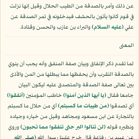
عن ذلك وأمر بالصدقة من الطيب الحلال وقيل إنها نزلت
في قوم كانوا يأتون بالحشف فيدخلونه في تمر الصدقة عن
علي
(عليه السلام)
والبراء بن عازب والحسن وقتادة.
المعنى
لما تقدم ذكر الإنفاق وبيان صفة المنفق وأنه يجب أن ينوي
بالصدقة التقرب وأن يحفظها مما يبطلها من المن والأذى
بين تعالى صفة الصدقة والمتصدق عليه ليكون البيان
جامعا فقال
﴿يا أيها الذين آمنوا﴾
خاطب المؤمنين
﴿أنفقوا﴾
أي تصدقوا
﴿من طيبات ما كسبتم﴾
أي من حلال ما كسبتم
بالتجارة عن ابن مسعود ومجاهد وقيل من خياره وجياده
ونظيره قوله
﴿لن تنالوا البر حتى تنفقوا مما تحبون﴾
وروي
عن عبيد بن رفاعة قال خرج علينا رسول الله
(صلى الله