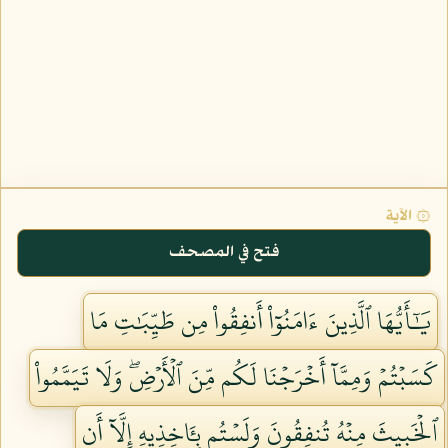
۞ الآية
فتح في المصحف
يَٰٓأَيُّهَا ٱلَّذِينَ ءَامَنُوٓاْ أَنفِقُواْ مِن طَيِّبَٰتِ مَا
كَسَبۡتُمۡ وَمِمَّآ أَخۡرَجۡنَا لَكُم مِّنَ ٱلۡأَرۡضِۖ وَلَا تَيَمَّمُواْ
ٱلۡخَبِيثَ مِنۡهُ تُنفِقُونَ وَلَسۡتُم بِـَٔاخِذِيهِ إِلَّآ أَن