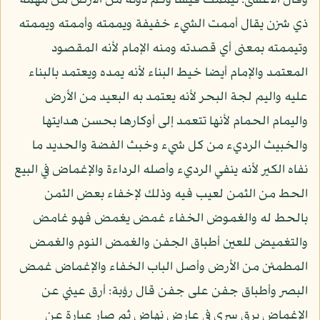
وقال الأعشى: تيممت قيسا وكم دونه من الأرض من مهمة
ذي شزن يقال أممت الشيء خفيفة ويممته وأممته ويممته
وتيممته بمعنى أي قصدته ومنه الإمام لأنه المقصود
المعتمد والإمام أيضا خيط البناء لأنه يمده ويعتمد بالبناء
عليه واليم لجة البحر لأنه يعتمد به البعيد من الأرض
واليمام الحمام لأنها تتعمد إلى أوكارها بحسن هدايتها
والخبيث الرديء من كل شيء وخبث الفضة والحديد ما
نفاه الكير لأنه ينفي الرديء وأصله الرداءة والإغماض في البيع
الحط من الثمن لعيب فيه وذلك لإخفاء بعض الثمن
بالحط له والغموض الخفاء غمض يغمض فهو غامض
والتغميض للعين أطباق الجفن والغمض النوم والغمض
المطمئن من الأرض وأصل الباب الخفاء والإغماض غمض
البصر وأطباق جفن على جفن قال رؤبة: أرق عيني عن
الإغماض برق سرى في عارض نهاض ثم صار عبارة عن