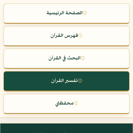
۞
الصفحة الرئيسية
۞
فهرس القرآن
۞
البحث في القرآن
۞
تفسير القرآن
۞
محفظتي