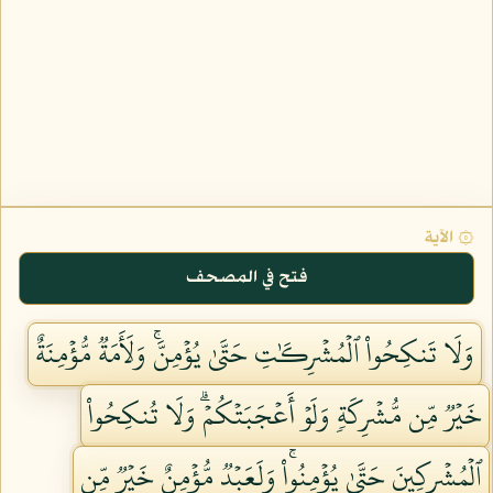
۞ الآية
فتح في المصحف
وَلَا تَنكِحُواْ ٱلۡمُشۡرِكَٰتِ حَتَّىٰ يُؤۡمِنَّۚ وَلَأَمَةٞ مُّؤۡمِنَةٌ
خَيۡرٞ مِّن مُّشۡرِكَةٖ وَلَوۡ أَعۡجَبَتۡكُمۡۗ وَلَا تُنكِحُواْ
ٱلۡمُشۡرِكِينَ حَتَّىٰ يُؤۡمِنُواْۚ وَلَعَبۡدٞ مُّؤۡمِنٌ خَيۡرٞ مِّن