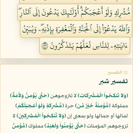
مُّشۡرِكٖ وَلَوۡ أَعۡجَبَكُمۡۗ أُوْلَٰٓئِكَ يَدۡعُونَ إِلَى ٱلنَّارِۖ
وَٱللَّهُ يَدۡعُوٓاْ إِلَى ٱلۡجَنَّةِ وَٱلۡمَغۡفِرَةِ بِإِذۡنِهِۦۖ وَيُبَيِّنُ
ءَايَٰتِهِۦ لِلنَّاسِ لَعَلَّهُمۡ يَتَذَكَّرُونَ ٢٢١
۞ التفسير
تفسير شبر
﴿وَلاَ تَنكِحُواْ الْمُشْرِكَاتِ﴾
لا تتزوجوهن
﴿حَتَّى يُؤْمِنَّ وَلأَمَةٌ﴾
مملوكة
﴿مُّؤْمِنَةٌ خَيْرٌ مِّن﴾
حرة
﴿مُّشْرِكَةٍ وَلَوْ أَعْجَبَتْكُمْ﴾
لمالها أو جمالها ولو بمعنى إن
﴿وَلاَ تُنكِحُواْ الْمُشِرِكِينَ﴾
لا
تزوجوهم المؤمنات
﴿حَتَّى يُؤْمِنُواْ وَلَعَبْدٌ﴾
مملوك
﴿مُّؤْمِنٌ