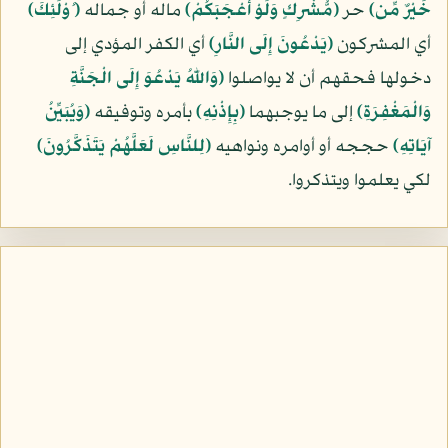
خَيْرٌ مِّن﴾
حر
﴿مُّشْرِكٍ وَلَوْ أَعْجَبَكُمْ﴾
ماله أو جماله
﴿ ُوْلَئِكَ﴾
أي المشركون
﴿يَدْعُونَ إِلَى النَّارِ﴾
أي الكفر المؤدي إلى
دخولها فحقهم أن لا يواصلوا
﴿وَاللّهُ يَدْعُوَ إِلَى الْجَنَّةِ
وَالْمَغْفِرَةِ﴾
إلى ما يوجبهما
﴿بِإِذْنِهِ﴾
بأمره وتوفيقه
﴿وَيُبَيِّنُ
آيَاتِهِ﴾
حججه أو أوامره ونواهيه
﴿لِلنَّاسِ لَعَلَّهُمْ يَتَذَكَّرُونَ﴾
لكي يعلموا ويتذكروا.