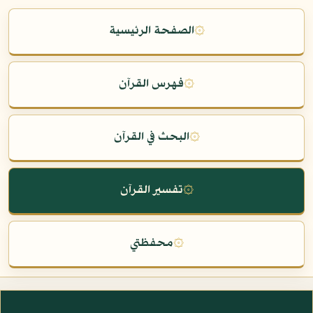
۞
الصفحة الرئيسية
۞
فهرس القرآن
۞
البحث في القرآن
۞
تفسير القرآن
۞
محفظتي