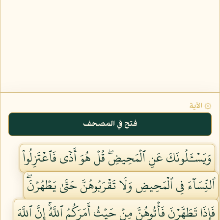
۞ الآية
فتح في المصحف
وَيَسۡـَٔلُونَكَ عَنِ ٱلۡمَحِيضِۖ قُلۡ هُوَ أَذٗى فَٱعۡتَزِلُواْ
ٱلنِّسَآءَ فِي ٱلۡمَحِيضِ وَلَا تَقۡرَبُوهُنَّ حَتَّىٰ يَطۡهُرۡنَۖ
فَإِذَا تَطَهَّرۡنَ فَأۡتُوهُنَّ مِنۡ حَيۡثُ أَمَرَكُمُ ٱللَّهُۚ إِنَّ ٱللَّهَ