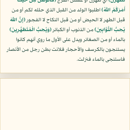
تَطَهَّرْنَ﴾
أي طهرن أو غسلن الفرج
﴿فَأْتُوهُنَّ مِنْ حَيْثُ
أَمَرَكُمُ اللّهُ﴾
اطلبوا الولد من القبل الذي حلله لكم أو من
قبل الطهر لا الحيض أو من قبل النكاح لا الفجور
﴿إِنَّ اللّهَ
يُحِبُّ التَّوَّابِينَ﴾
من الذنوب أو الكبائر
﴿وَيُحِبُّ الْمُتَطَهِّرِينَ﴾
بالماء أو من الصغائر ويدل على الأول ما روي أنهم كانوا
يستنجون بالكرسف والأحجار فلانت بطن رجل من الأنصار
فاستنجى بالماء فنزلت.