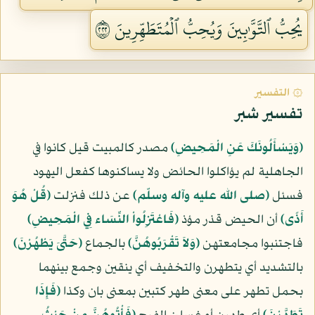
يُحِبُّ ٱلتَّوَّٰبِينَ وَيُحِبُّ ٱلۡمُتَطَهِّرِينَ ٢٢٢
۞ التفسير
تفسير شبر
﴿وَيَسْأَلُونَكَ عَنِ الْمَحِيضِ﴾
مصدر كالمبيت قيل كانوا في
الجاهلية لم يؤاكلوا الحائض ولا يساكنوها كفعل اليهود
فسئل
(صلى الله عليه وآله وسلّم)
عن ذلك فنزلت
﴿قُلْ هُوَ
أَذًى﴾
أن الحيض قذر مؤذ
﴿فَاعْتَزِلُواْ النِّسَاء فِي الْمَحِيضِ﴾
فاجتنبوا مجامعتهن
﴿وَلاَ تَقْرَبُوهُنَّ﴾
بالجماع
﴿حَتَّىَ يَطْهُرْنَ﴾
بالتشديد أي يتطهرن والتخفيف أي ينقين وجمع بينهما
بحمل تطهر على معنى طهر كتبين بمعنى بان وكذا
﴿فَإِذَا