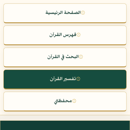
۞
الصفحة الرئيسية
۞
فهرس القرآن
۞
البحث في القرآن
۞
تفسير القرآن
۞
محفظتي