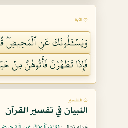
۞ الآية
وَيَسۡـَٔلُونَكَ عَنِ ٱلۡمَحِيضِۖ قُلۡ 
فَإِذَا تَطَهَّرۡنَ فَأۡتُوهُنَّ مِنۡ حَيۡثُ 
۞ التفسير
التبيان في تفسير القرآن
قوله تعالى:
﴿وَيَسْأَلُونَكَ عَنِ الْمَحِيضِ قُل