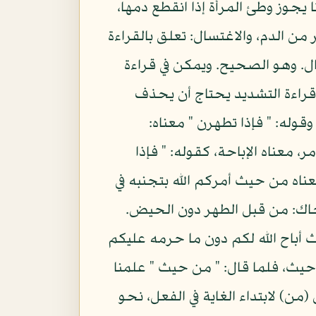
 يجوز وطئ المرأة إذا انقطع دمها،
ن الدم، والاغتسال: تعلق بالقراءة
سال. وهو الصحيح. ويمكن في قراءة
قراءة التشديد يحتاج أن يحذف
قوله: " فإذا تطهرن " معناه:
 معناه الإباحة، كقوله: " فإذا
وله: " من حيث أمركم الله " معناه من حيث أمركم الله بتجنبه في
حاك: من قبل الطهر دون الحيض.
 أباح الله لكم دون ما حرمه عليكم
ي حيث، فلما قال: " من حيث " علمنا
(من) لابتداء الغاية في الفعل، نحو