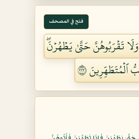
فتح في المصحف
َا تَقۡرَبُوهُنَّ حَتَّىٰ يَطۡهُرۡنَۖ
ُّ ٱلۡمُتَطَهِّرِينَ ٢٢٢
َّىَ يَطْهُرْنَ فَإِذَا تَطَهَّرْنَ فَأْتُوهُنَّ