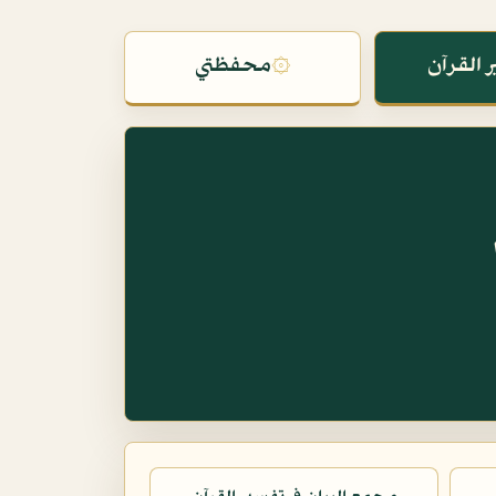
 القرآن
۞
محفظتي