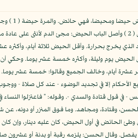
والمحيض مصدر 
والمستحاضة: التي عليها الدم فلا رواق ( 2 ) وأصل الباب الحيض: مجئ الد
الذي يخرج بحرارة. وأقل الحيض ثلاثة أيام، وأكثره ع
قل الحيض يوم وليلة، وأكثره خمسة عشر يوما. وحكي أن
ر عشرة أيام، وخالف الجميع وقالوا: خمسة عشر يوما. 
الأحكام إلا في تجديد الوضوء - عند كل صلاة - ووجو
جس - في قول قتادة والسدي -. وقوله: " فاعتزلوا النساء 
لحسن، وقتادة، ومجاهد. وما فوق المئزر أو دونه، عن ش
طئ الحائض في أول الحيض، كان عليه دينار، وإن كان ف
لم يفصل. وقال الحسن: يلزمه رقبة أو بدنة أو عشرون صاع