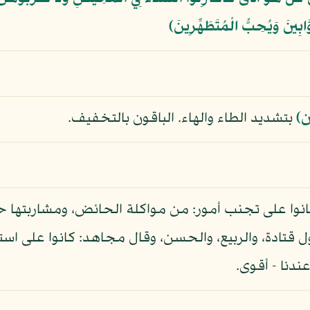
َّابِينَ وَيُحِبُّ الْمُتَطَهِّرِينَ﴾
)
بتشديد الطاء والهاء. الباقون بالتخفيف.
نوا على تجنب أمور: من مواكلة الحائض، ومشاربتها حتى
 قتادة، والربيع، والحسن، وقال مجاهد: كانوا على استجا
ندنا - أقوى.