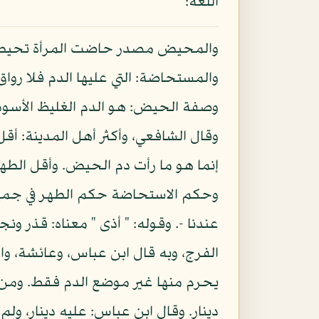
اللغة:
وصفة الحيض: هو الدم الغليظ الأسود 
وقال الشافعي، وأكثر أهل المدينة: أ
إنما هو ما رأت دم الحيض. وأقل الطه
وحكم الاستحاضة حكم الطهر في جميع 
عندنا -. وقوله: " أذى " معناه: قذر ون
الفرج، وبه قال ابن عباس، وعائشة، وا
يحرم منها غير موضع الدم فقط. ومن و
دينار. وقال ابن عباس: عليه دينار، و