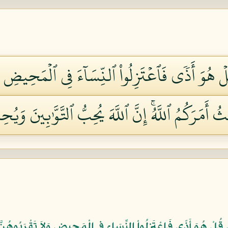
هُوَ أَذٗى فَٱعۡتَزِلُواْ ٱلنِّسَآءَ فِي ٱلۡمَحِيضِ وَل
أَمَرَكُمُ ٱللَّهُۚ إِنَّ ٱللَّهَ يُحِبُّ ٱلتَّوَّٰبِينَ وَيُحِب
ْ هُوَ أَذًى فَاعْتَزِلُواْ النِّسَاء فِي الْمَحِيضِ وَلاَ تَقْرَبُوهُنَّ حَت