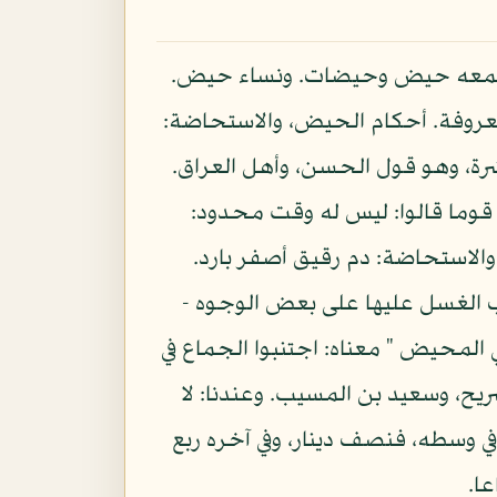
حاضت المرأة تحيض حيضا ومحيضا، فهي حائض. والمرة حيضة ( 1 ) وجمعه حيض وحيضات. ونساء حيض.
م لأنثى على عادة معروفة. أحكام الحيض، والاستحاضة:
شرة، وهو قول الحسن، وأهل العراق.
 قوما قالوا: ليس له وقت محدود:
والاستحاضة: دم رقيق أصفر بارد.
ب الغسل عليها على بعض الوجوه -
في المحيض " معناه: اجتنبوا الجماع في
ريح، وسعيد بن المسيب. وعندنا: لا
ي وسطه، فنصف دينار، وفي آخره ربع
ا.