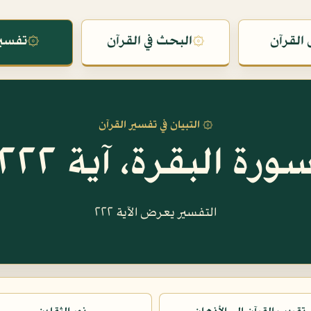
القرآن
۞
البحث في القرآن
۞
تفسير
۞ التبيان في تفسير القرآن
ورة البقرة، آية ٢٢٢
التفسير يعرض الآية ٢٢٢