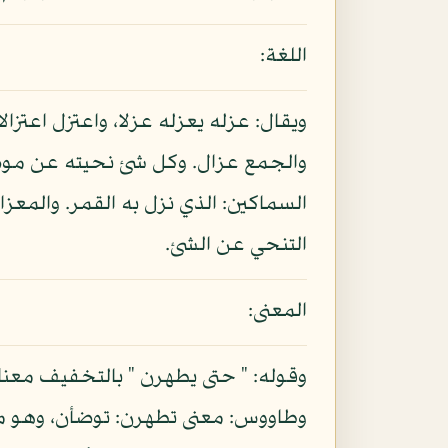
اللغة:
ويقال: عزله يعزله عزلا، واعتزل اعتزال
والجمع عزال. وكل شئ نحيته عن موضع
السماكين: الذي نزل به القمر. والمعزال
التنحي عن الشئ.
المعنى:
وقوله: " حتى يطهرن " بالتخفيف معناه
وطاووس: معنى تطهرن: توضأن، وهو مذهب