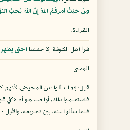
مِنْ حَيْثُ أَمَرَكُمُ اللّهُ إِنَّ اللّهَ يُحِبُّ التَّو
القراءة:
قرأ أهل الكوفة إلا حفصا
(حتى يطهرن
المعنى:
قيل: إنما سألوا عن المحيض، لأنهم كا
فاستعلموا ذلك، أواجب هو أم لا؟في قول
فلما سألوا عنه، بين تحريمه، والأول - ع