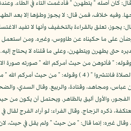
: كان أصله " يتطهرن " فأدغمت التاء في الطاء. وعندنا
 وفيه خلاف، فمن قال: لا يجوز وطؤها إلا بعد الطهر م
ال: يجوز، تعلق بالقراءة بالتخفيف وأنها لا تفيد الاغت
توضأن على ما حكيناه عن طاووس، وغيره. ومن استعمل 
ره حتى يطهرن ويتطهرن، وعلى ما قلناه لا يحتاج إليه. و
وقوله: " فأتوهن من حيث أمركم الله " صورته صورة الامر،
حللتم فاصطادوا " ( 3 ) " وإذا قضيت الصلاة فانتشروا " ( 4 ) وق
 عباس، ومجاهد، وقتادة، والربيع. وقال السدي، والض
الفجور، والأول أليق بالظاهر. ويحتمل أن يكون من حيث
كفة، ذكره الزجاج. وقال الفراء: لو أراد الفرج لقال ف
. وقال غيره: إنما قال: " من حيث " ولم يقل في حيث، لان 