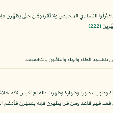
زِلُواْ النِّسَاء فِي الْمَحِيضِ وَلاَ تَقْرَبُوهُنَّ حَتَّىَ يَطْهُرْنَ فَإِذَ
َهِّرِينَ
﴿222﴾
تشديد الطاء والهاء والباقون بالتخفيف.
ة وطهرت طهرا وطهارة وطهرت بالفتح أقيس لأنه خلاف
قعد فهو قاعد ومن قرأ يطهرن فإنه يتطهرن فأدغم التاء