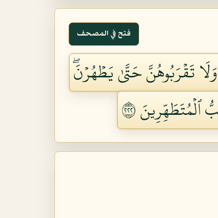
فتح في المصحف
َا تَقۡرَبُوهُنَّ حَتَّىٰ يَطۡهُرۡنَۖ
ُّ ٱلۡمُتَطَهِّرِينَ ٢٢٢