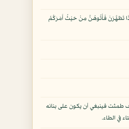
ا تَطَهَّرْنَ فَأْتُوهُنَّ مِنْ حَيْثُ أَمَرَكُمُ
 طمثت فينبغي أن يكون على بنائه
 في الطاء.