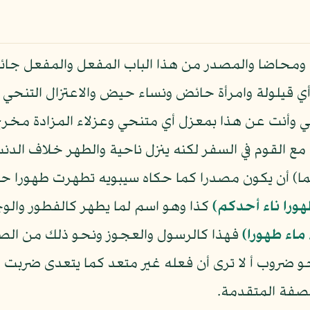
اضا والمصدر من هذا الباب المفعل والمفعل جائز ف
ا أي قيلولة وامرأة حائض ونساء حيض والاعتزال التن
ي وأنت عن هذا بمعزل أي متنحي وعزلاء المزادة مخرج
ل مع القوم في السفر لكنه ينزل ناحية والطهر خلاف ال
ما) أن يكون مصدرا كما حكاه سيبويه تطهرت طهورا حس
هورا ناء أحدكم)
كذا وهو اسم لما يطهر كالفطور والو
 ماء طهورا﴾
فهذا كالرسول والعجوز ونحو ذلك من الصفا
نحو ضروب أ لا ترى أن فعله غير متعد كما يتعدى ضربت
الصفة المتقدمة.