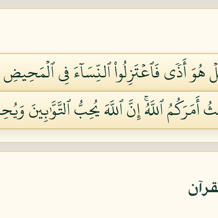
هُوَ أَذٗى فَٱعۡتَزِلُواْ ٱلنِّسَآءَ فِي ٱلۡمَحِيضِ وَل
أَمَرَكُمُ ٱللَّهُۚ إِنَّ ٱللَّهَ يُحِبُّ ٱلتَّوَّٰبِينَ وَيُحِب
قرآن