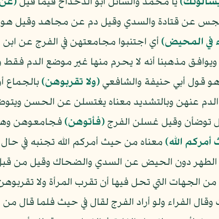
سألونك﴾
يا محمد والسائل أبو الدحداح فيما قيل
﴿عن
جس عن قتادة والسدي وقيل دم عن مجاهد وقيل هو أ
ء في المحيض﴾
أي اجتنبوا مجامعتهن في الفرج عن ابن
فق مذهبنا أنه لا يحرم منها غير موضع الدم فقط وقي
و قول أبي حنيفة والشافعي
﴿ولا تقربوهن﴾
بالجماع أو
الدم عنهن وبالتشديد معناه يغتسلن عن الحسن ويت
ل توضأن وقيل غسلن الفرج
﴿فأتوهن﴾
فجامعوهن وهو إ
أمركم الله﴾
معناه من حيث أمركم الله تجنبه في حال
 الطهر دون الحيض عن السدي والضحاك وقيل من قبل 
ه من الجهات التي تحل فيها أن تقرب المرأة ولا تقربو
ل الفراء ولو أراد الفرج لقال في حيث فلما قال من حي