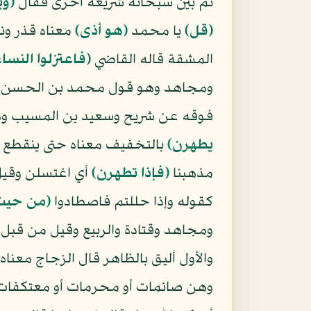
ثم بين سبحانه شريعة أخرى فقال
﴿وي
﴿قل﴾
يا محمد
﴿هو أذى﴾
معناه قذر ون
المشقة قاله القاضي
﴿فاعتزلوا النسا
ومجاهد وهو قول محمد بن الحسن ويوا
فوقه عن شريح وسعيد بن المسيب وه
يطهرن﴾
بالتخفيف معناه حتى ينقطع 
مذهبنا
﴿فإذا تطهرن﴾
أي اغتسلن وقي
كقوله وإذا حللتم فاصطادوا
﴿من حيث 
ومجاهد وقتادة والربيع وقيل من قبل
والأول أليق بالظاهر قال الزجاج معنا
وهن صائمات أو محرمات أو معتكفات وقا