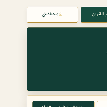
 القرآن
۞
محفظتي