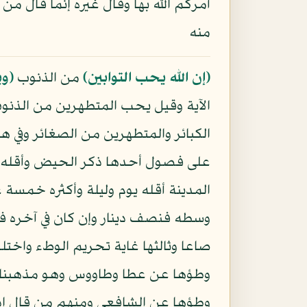
أمركم الله بها وقال غيره إنما قال من
منه
﴿إن الله يحب التوابين﴾
من الذنوب
﴿و
الآية وقيل يحب المتطهرين من الذنوب
الكبائر والمتطهرين من الصغائر وفي ه
على فصول أحدها ذكر الحيض وأقله وأكث
المدينة أقله يوم وليلة وأكثره خمسة ع
وسطه فنصف دينار وإن كان في آخره فر
صاعا وثالثها غاية تحريم الوطء واخ
وطؤها عن عطا وطاووس وهو مذهبنا وإ
وطؤها عن الشافعي ومنهم من قال إذا