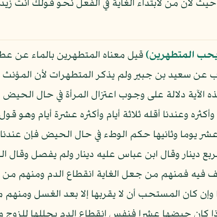
 حيث لأن من لابتداء الغاية في الفعل نحو قولك أنت زيد
يحب المتطهرين﴾
قيل معناه المتطهرين بالماء عن عطا 
 عن سعيد بن جبير ولم يذكر المتطهرات لأن المؤنث يد
ذه الآية دلالة على وجوب اعتزال المرأة في حال الحيض
ره وعندنا أقله ثلاثة أيام وأكثره عشرة أيام وهو قول
شر يوما وثانيها حكم الوطء في حال الحيض فإن عندنا إن 
بع دينار وقال ابن عباس عليه دينار ولم يفصل وقال ال
تلف فيه فمنهم من جعل الغاية انقطاع الدم ومنهم من
ن كان المستحب أن لا يقربها إلا بعد الغسل ومنهم 
 كان حيضها عشرا فنفس انقطاع الدم يحللها للزوج وإ