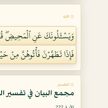
۞ الآية
وَيَسۡـَٔلُونَكَ عَنِ ٱلۡمَحِيضِۖ قُلۡ 
فَإِذَا تَطَهَّرۡنَ فَأۡتُوهُنَّ مِنۡ حَيۡثُ 
۞ التفسير
مجمع البيان في تفسير ال
الآيـة 222