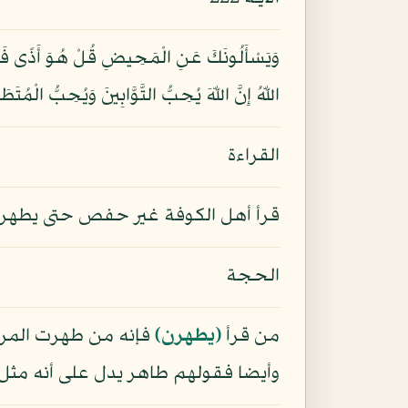
وَيَسْأَلُونَكَ عَنِ الْمَحِيضِ قُلْ هُوَ أَذًى فَاعْتَ
اللّهُ إِنَّ اللّهَ يُحِبُّ التَّوَّابِينَ وَيُحِبُّ الْمُتَط
القراءة
قرأ أهل الكوفة غير حفص حتى يطهرن ب
الحجة
من قرأ
﴿يطهرن﴾
فإنه من طهرت المرأ
وأيضا فقولهم طاهر يدل على أنه مثل 