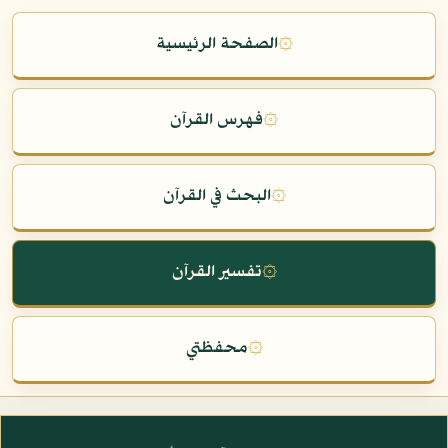
۞
الصفحة الرئيسية
۞
فهرس القرآن
۞
البحث في القرآن
۞
تفسير القرآن
۞
محفظتي