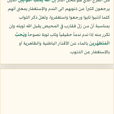
من الفرج الذي هو محل الدم
إِنَّ اللّهَ يُحِبُّ التَّوَّابِينَ
الذين
يرجعون كثيراً عن ذنوبهم الى الندم والإستغفار بمعنى أنهم
كلما أذنبوا تابوا ورجعوا واستغفروا، ولعلّ ذكر التواب
بمناسبة أنّ من زلّ فقارب في المحيض يقبل الله توبته وإن
تكرر منه إذا ندم ندماً حقيقياً وتاب توبة نصوحاً
وَيُحِبُّ
الْمُتَطَهِّرِينَ
بالماء عن الأقذار الباطنية والظاهرية أو
بالإستغفار عن الذنوب.