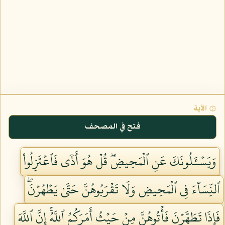
۞ الآية
فتح في المصحف
وَيَسۡـَٔلُونَكَ عَنِ ٱلۡمَحِيضِۖ قُلۡ هُوَ أَذٗى فَٱعۡتَزِلُواْ
ٱلنِّسَآءَ فِي ٱلۡمَحِيضِ وَلَا تَقۡرَبُوهُنَّ حَتَّىٰ يَطۡهُرۡنَۖ
فَإِذَا تَطَهَّرۡنَ فَأۡتُوهُنَّ مِنۡ حَيۡثُ أَمَرَكُمُ ٱللَّهُۚ إِنَّ ٱللَّهَ