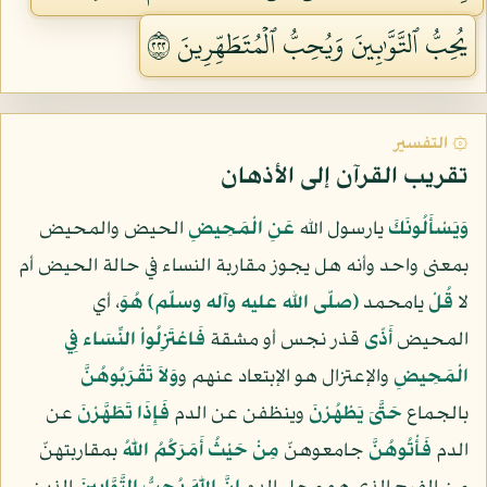
يُحِبُّ ٱلتَّوَّٰبِينَ وَيُحِبُّ ٱلۡمُتَطَهِّرِينَ ٢٢٢
۞ التفسير
تقريب القرآن إلى الأذهان
وَيَسْأَلُونَكَ
يارسول الله
عَنِ الْمَحِيضِ
الحيض والمحيض
بمعنى واحد وأنه هل يجوز مقاربة النساء في حالة الحيض أم
لا
قُلْ
يامحمد
(صلّى الله عليه وآله وسلّم)
هُوَ
، أي
المحيض
أَذًى
قذر نجس أو مشقة
فَاعْتَزِلُواْ النِّسَاء فِي
الْمَحِيضِ
والإعتزال هو الإبتعاد عنهم و
وَلاَ تَقْرَبُوهُنَّ
بالجماع
حَتَّىَ يَطْهُرْنَ
وينظفن عن الدم
فَإِذَا تَطَهَّرْنَ
عن
الدم
فَأْتُوهُنَّ
جامعوهنّ
مِنْ حَيْثُ أَمَرَكُمُ اللّهُ
بمقاربتهنّ