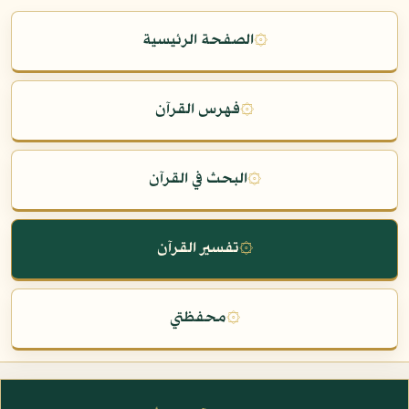
۞
الصفحة الرئيسية
۞
فهرس القرآن
۞
البحث في القرآن
۞
تفسير القرآن
۞
محفظتي