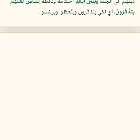
دينهم الى الجنة
وَيُبَيِّنُ آيَاتِهِ
أحكامه ودلائله
لِلنَّاسِ لَعَلَّهُمْ
يَتَذَكَّرُونَ
، أي لكي يتذكّرون ويتّعظوا ويرشدوا.