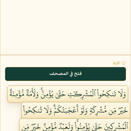
۞ الآية
فتح في المصحف
وَلَا تَنكِحُواْ ٱلۡمُشۡرِكَٰتِ حَتَّىٰ يُؤۡمِنَّۚ وَلَأَمَةٞ مُّؤۡمِنَةٌ
خَيۡرٞ مِّن مُّشۡرِكَةٖ وَلَوۡ أَعۡجَبَتۡكُمۡۗ وَلَا تُنكِحُواْ
ٱلۡمُشۡرِكِينَ حَتَّىٰ يُؤۡمِنُواْۚ وَلَعَبۡدٞ مُّؤۡمِنٌ خَيۡرٞ مِّن