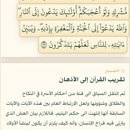
مُّشۡرِكٖ وَلَوۡ أَعۡجَبَكُمۡۗ أُوْلَٰٓئِكَ يَدۡعُونَ إِلَى ٱلنَّارِۖ
وَٱللَّهُ يَدۡعُوٓاْ إِلَى ٱلۡجَنَّةِ وَٱلۡمَغۡفِرَةِ بِإِذۡنِهِۦۖ وَيُبَيِّنُ
ءَايَٰتِهِۦ لِلنَّاسِ لَعَلَّهُمۡ يَتَذَكَّرُونَ ٢٢١
۞ التفسير
تقريب القرآن إلى الأذهان
ثم إنتقل السياق الى فئة من أحكام الأسرة في النكاح
والطلاق وشؤونها ولعل الإرتباط العام بين هذه الآيات والآيات
السابقة أنها إنتهت الى حكم اليتيم، فاللازم بيان العش الذي
يتربّى فيه فراخ الإنسان، وأنه كيف يلزم أن يكون لينشأ الأولاد