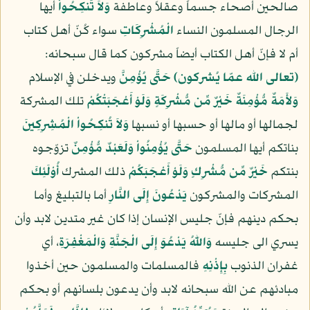
صالحين أصحاء جسماً وعقلاً وعاطفة
وَلاَ تَنكِحُواْ
أيها
الرجال المسلمون النساء
الْمُشْرِكَاتِ
سواء كُنّ أهل كتاب
أم لا فإنّ أهل الكتاب أيضاً مشركون كما قال سبحانه:
(تعالى الله عمّا يُشركون)
حَتَّى يُؤْمِنَّ
ويدخلن في الإسلام
وَلأَمَةٌ مُّؤْمِنَةٌ خَيْرٌ مِّن مُّشْرِكَةٍ وَلَوْ أَعْجَبَتْكُمْ
تلك المشركة
لجمالها أو مالها أو حسبها أو نسبها
وَلاَ تُنكِحُواْ الْمُشِرِكِينَ
بناتكم أيها المسلمون
حَتَّى يُؤْمِنُواْ وَلَعَبْدٌ مُّؤْمِنٌ
تزوّجوه
بنتكم
خَيْرٌ مِّن مُّشْرِكٍ وَلَوْ أَعْجَبَكُمْ
ذلك المشرك
أُوْلَئِكَ
المشركات والمشركون
يَدْعُونَ إِلَى النَّارِ
أما بالتبليغ وأما
بحكم دينهم فإنّ جليس الإنسان إذا كان غير متدين لابد وأن
يسري الى جليسه
وَاللّهُ يَدْعُوَ إِلَى الْجَنَّةِ وَالْمَغْفِرَةِ
، أي
غفران الذنوب
بِإِذْنِهِ
فالمسلمات والمسلمون حين أخذوا
مبادئهم عن الله سبحانه لابد وأن يدعون بلسانهم أو بحكم