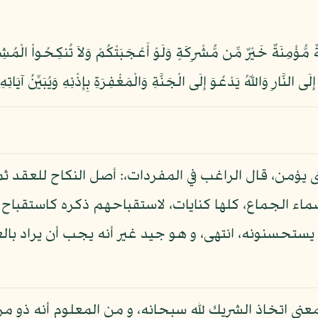
 مُّؤْمِنَةٌ خَيْرٌ مِّن مُّشْرِكَةٍ وَلَوْ أَعْجَبَتْكُمْ وَلاَ تُنكِحُواْ الْمُشِر
نَّارِ وَاللّهُ يَدْعُوَ إِلَى الْجَنَّةِ وَالْمَغْفِرَةِ بِإِذْنِهِ وَيُبَيِّنُ آيَاتِهِ لِ
ى يؤمن، قال الراغب في المفردات،: أصل النكاح للعقد ث
ماء الجماع، كلها كنايات، لاستقباحهم ذكره كاستقباح 
حسنونه، انتهى، و هو جيد غير أنه يجب أن يراد بالع
عنى اتخاذ الشريك لله سبحانه، و من المعلوم أنه ذو 