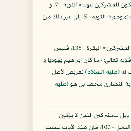
تعالى: «إنما المشركون نجس فلا يقربوا المسجد الحرام:» التوبة - 28، و قوله تعالى: «كيف يكون للمشركين عهد:» التوبة - 7، و
قوله تعالى: «و قاتلوا المشركين كافة:» التوبة 36، و قوله تعالى: «فاقتلوا المشركين حيث وجدتموهم:» التوبة - 5، إلى غير ذلك من
و أما قوله تعالى: «و قالوا كونوا هودا أو نصارى تهتدوا قل بل ملة إبراهيم حنيفا و ما كان من المشركين:» البقرة - 135، فليس
وله تعالى: «ما كان إبراهيم يهوديا و
(عليه السلام)
تعريض لأهل
نوية النصارى محضا بل هو
(عليه
لا و هم مشركون:» يوسف - 106، و قوله تعالى: «و ويل للمشركين الذين لا يؤتون
الزكاة:» فصلت - 7، و قوله تعالى: «إنما سلطانه على الذين يتولونه و الذين هم به مشركون:» النحل - 100، فإن هذه الآيات ليست