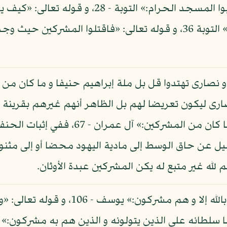
نصارى ليكون تعريضا لهم بل الظاهر أنهم غيرهم بقرينة ق
مشركين:» آل عمران - 67، ففي إثبات الحنف له
لميل عن حاق الوسط إلى مادية اليهود محضا أو إلى مث
 لله غير متبع له يكن المشركين عبدة الأوثان.
و كذا قوله تعالى: «و ما يؤمن أكثرهم بالله إ