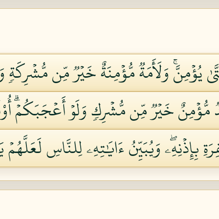
ُؤۡمِنَّۚ وَلَأَمَةٞ مُّؤۡمِنَةٌ خَيۡرٞ مِّن مُّشۡرِكَةٖ و
دٞ مُّؤۡمِنٌ خَيۡرٞ مِّن مُّشۡرِكٖ وَلَوۡ أَعۡجَبَكُمۡۗ أُوْل
فِرَةِ بِإِذۡنِهِۦۖ وَيُبَيِّنُ ءَايَٰتِهِۦ لِلنَّاسِ لَعَلَّهُمۡ يَ