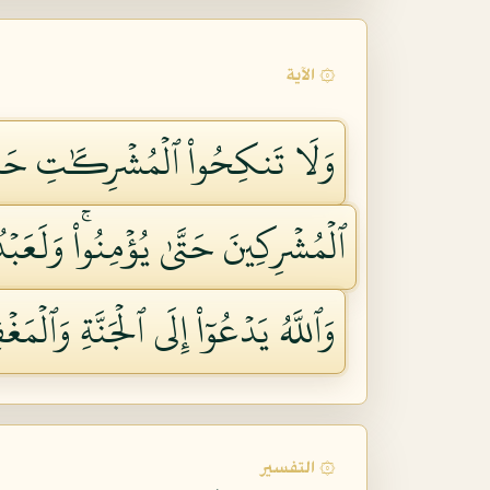
۞ الآية
وَلَا تَنكِحُواْ ٱلۡمُشۡرِكَٰتِ حَتَّىٰ ي
ٱلۡمُشۡرِكِينَ حَتَّىٰ يُؤۡمِنُواْۚ وَلَعَبۡ
وَٱللَّهُ يَدۡعُوٓاْ إِلَى ٱلۡجَنَّةِ وَٱلۡمَغۡ
۞ التفسير