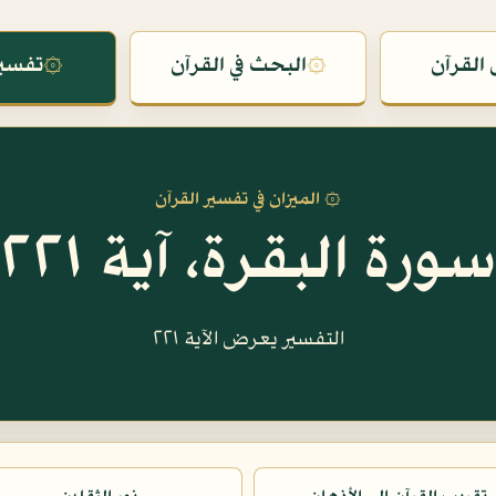
القرآن
۞
البحث في القرآن
۞
تفسير
۞ الميزان في تفسير القرآن
سورة البقرة، آية ٢٢١
التفسير يعرض الآية ٢٢١