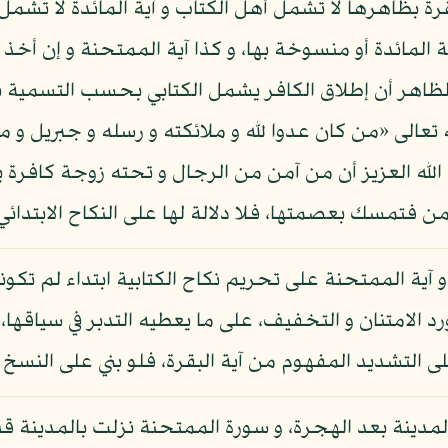
رة بظاهرها لا تشمل أهل الكتاب و آية المائدة لا تشمل إل
ية المائدة أو منسوخة بها، و كذا آية الممتحنة و إن أخذ
لظاهر أن إطلاق الكافر يشمل الكتابي بحسب التسمية
لى «من كان عدوا لله و ملائكته و رسله و جبريل و ميكا
شاء الله العزيز أن من آمن من الرجال و تحته زوجة كافر
من فتمسك بعصمتها، فلا دلالة لها على النكاح الابتدائي 
رة و آية الممتحنة على تحريم نكاح الكتابية ابتداء لم ت
مورد الامتنان و التخفيف، على ما يعطيه التدبر في سياقه
التشديد المفهوم من آية البقرة، فلو بني على النسخ ك
لمدينة بعد الهجرة، و سورة الممتحنة نزلت بالمدينة ق