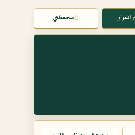
 القرآن
۞
محفظتي