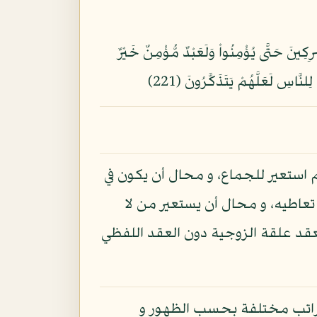
ِكِينَ حَتَّى يُؤْمِنُواْ وَلَعَبْدٌ مُّؤْمِنٌ خَيْرٌ
لنَّاسِ لَعَلَّهُمْ يَتَذَكَّرُونَ (221)
م استعير للجماع، و محال أن يكون في
تعاطيه، و محال أن يستعير من لا
قد علقة الزوجية دون العقد اللفظي
مراتب مختلفة بحسب الظهور و