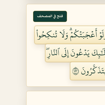
فتح في المصحف
َلَوۡ أَعۡجَبَتۡكُمۡۗ وَلَا تُنكِحُواْ
َٰٓئِكَ يَدۡعُونَ إِلَى ٱلنَّارِۖ
تَذَكَّرُونَ ٢٢١