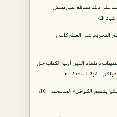
شاهد على ذلك صدقه على بعض
اد الله.
قصر التحريم على المشركات و
لطيبات و طعام الذين أوتوا الكتاب حل
» الآية: المائدة - 6.
أو أن الآية أعني قوله تعالى: و لا تنكحوا المشركات، و آية الممتحنة أعني قوله تعالى: «و لا تمسكوا بعصم الكوافر:» الممتحنة - 10،