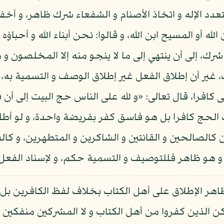
بتعدد الإله و اتخاذ الأصنام و الشفعاء شرك ظاهر، و أخ
 الله أو المسيح ابن الله، و قالوا: نحن أبناء الله و أحب
شرك، إلى أن ينتهي إلى ما لا ينجو منه إلا المخلصون و ه
غير أن إطلاق الفعل غير إطلاق الوصف و التسمية به، 
كافرا، قال تعالى: «و لله على الناس حج البيت إلى أن 
مران - 97، و ليس تارك الحج كافرا بل هو فاسق كفر بفريضة واحدة، و
كالصالحين و القانتين و الشاكرين و المتطهرين، و كالف
ا، و هو ظاهر فللتوصيف و التسمية حكم، و لإسناد الفع
ظاهر الإطلاق على أهل الكتاب بخلاف لفظ الكافرين بل