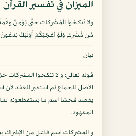
الميزان في تفسير القرآن
وَلاَ تَنكِحُواْ الْمُشْرِكَاتِ حَتَّى يُؤْمِنَّ وَلأَمَةٌ
مِّن مُّشْرِكٍ وَلَوْ أَعْجَبَكُمْ أُوْلَئِكَ يَدْعُونَ إِلَى ال
بيان
قوله تعالى: و لا تنكحوا المشركات حت
الأصل للجماع ثم استعير للعقد لأن أس
يقصد فحشا اسم ما يستفظعونه لما يست
المعهود.
و المشركات اسم فاعل من الإشراك بم