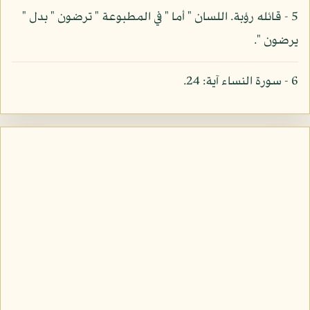
5 - قائله رؤبة. اللسان " أما " في المطبوعة " ترضون " بدل "
يرضون ".
6 - سورة النساء آية: 24.