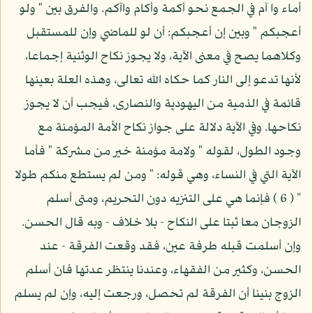
أماء وا آم في الجمع نحو أكمة وأكام واآكم. والفرق بين " ولو
أعجبكم " وبين إن أعجبكم: أن لو للماضي وإن للمستقبل
وكلاهما يصح في معنى الآية، ولا يجوز نكاح الوثنية إجماعا،
لأنها تدعو إلى النار كما حكاه الله تعالى، وهذه العلة بعينها
قائمة في الذمية من اليهودية والنصارى، فيجب أن لا يجوز
نكاحها. وفي الآية دلالة على جواز نكاح الأمة المؤمنة مع
وجود الطول، لقوله " ولامة مؤمنة خير من مشركة " فأما
الآية التي في النساء، وهي قوله: " ومن لم يستطع منكم طولا
" ( 6 ) فإنما هي على التنزيه دون التحريم، ومتى أسلم
الزوجان معا ثبتا على النكاح - بلا خلاف - وبه قال الحسن.
وإن أسلمت قبله طرفة عين، فقد وقعت الفرقة - عند
الحسن، وكثير من الفقهاء، وعندنا ينتظر عدتها فان أسلم
الزوج بنينا أن الفرقة لم تحصل، ورجعت إليه، وإن لم يسلم