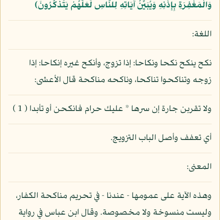
وَالْمَغْفِرَةِ بِإِذْنِهِ وَيُبَيِّنُ آيَاتِهِ لِلنَّاسِ لَعَلَّهُمْ يَتَذَكَّرُونَ﴾
اللغة:
نكح ينكح نكحا ونكاحا: إذا تزوج، وأنكح غيره إنكاحا: إذا
زوجه وتناكحوا تناكحا، وناكحه مناكحة قال الأعشى:
ولا تقربن جارة إن سرها * عليك حرام فانكحن أو تأبدا ( 1 )
أي تعفف وأصل الباب التزويج.
المعنى:
وهذه الآية على عمومها - عندنا - في تحريم مناكحة الكفار،
وليست منسوخة ولا مخصوصة. وقال ابن عباس في رواية