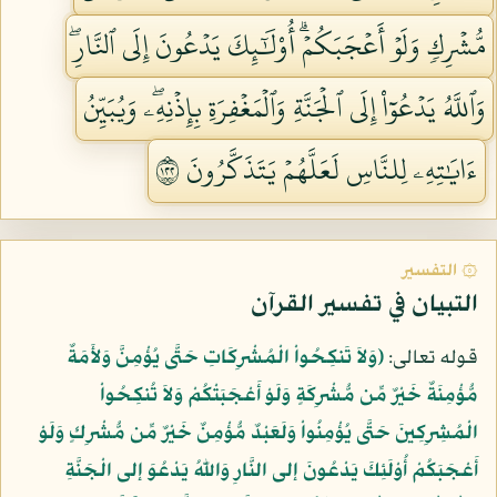
مُّشۡرِكٖ وَلَوۡ أَعۡجَبَكُمۡۗ أُوْلَٰٓئِكَ يَدۡعُونَ إِلَى ٱلنَّارِۖ
وَٱللَّهُ يَدۡعُوٓاْ إِلَى ٱلۡجَنَّةِ وَٱلۡمَغۡفِرَةِ بِإِذۡنِهِۦۖ وَيُبَيِّنُ
ءَايَٰتِهِۦ لِلنَّاسِ لَعَلَّهُمۡ يَتَذَكَّرُونَ ٢٢١
۞ التفسير
التبيان في تفسير القرآن
قوله تعالى:
﴿وَلاَ تَنكِحُواْ الْمُشْرِكَاتِ حَتَّى يُؤْمِنَّ وَلأَمَةٌ
مُّؤْمِنَةٌ خَيْرٌ مِّن مُّشْرِكَةٍ وَلَوْ أَعْجَبَتْكُمْ وَلاَ تُنكِحُواْ
الْمُشِرِكِينَ حَتَّى يُؤْمِنُواْ وَلَعَبْدٌ مُّؤْمِنٌ خَيْرٌ مِّن مُّشْرِكٍ وَلَوْ
أَعْجَبَكُمْ أُوْلَئِكَ يَدْعُونَ إلى النَّارِ وَاللّهُ يَدْعُوَ إلى الْجَنَّةِ