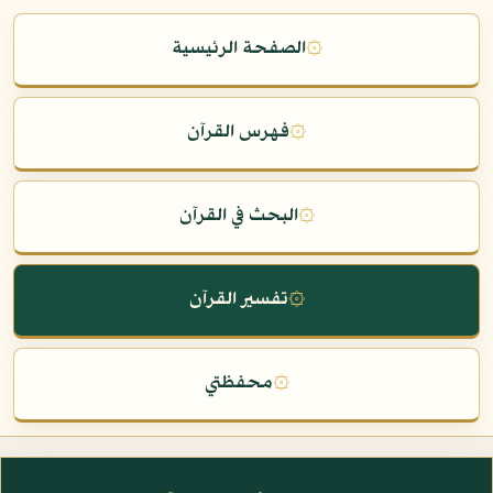
۞
الصفحة الرئيسية
۞
فهرس القرآن
۞
البحث في القرآن
۞
تفسير القرآن
۞
محفظتي