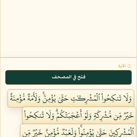
۞ الآية
فتح في المصحف
وَلَا تَنكِحُواْ ٱلۡمُشۡرِكَٰتِ حَتَّىٰ يُؤۡمِنَّۚ وَلَأَمَةٞ مُّؤۡمِنَةٌ
خَيۡرٞ مِّن مُّشۡرِكَةٖ وَلَوۡ أَعۡجَبَتۡكُمۡۗ وَلَا تُنكِحُواْ
ٱلۡمُشۡرِكِينَ حَتَّىٰ يُؤۡمِنُواْۚ وَلَعَبۡدٞ مُّؤۡمِنٌ خَيۡرٞ مِّن