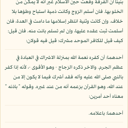
بنينا أن الفرقة وقعت حين الاسلام غير أنه لا يمكن من
الخلو بها. فان أسلم الزوج وكانت ذمية استباح وطؤها بلا
خلاف. وإن كانت وثنية انتظر إسلامها ما دامت في العدة، فان
أسلمت ثبت عقده عليها، وإن لم تسلم بانت منه. فان قيل:
كيف قيل للكافر الموحد مشرك: قيل فيه قولان:
أحدهما: أن كفره نعمة الله بمنزلة الاشراك في العبادة في
عظم الجرم. والاخر ذكره الزجاج - وهو الأقوى -، لأنه إذا كفر
بالنبي صلى الله عليه وآله فقد أشرك فيما لا يكون إلا من
عند الله، وهو القرآن بزعمه أنه من عند غيره. وقوله " باذنه "
معناه أحد أمرين:
أحدهما: باعلامه.