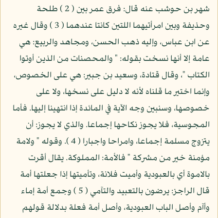
شهر بن حوشب عنه قال: فرق عمر بين ( 2 ) طلحة
وحذيفة وبين امرأتيهما اللتين كانتا عندهما ( 3 ) وقال غيره
عن ابن عباس، وإليه ذهب الحسن، ومجاهد والربيع: هي
عامة إلا أنها نسخت بقوله: " والمحصنات من الذين أوتوا
الكتاب "، وقال قتادة، وسعيد بن جبير: هي على الخصوص،
وإنما اختير ما قلناه لأنه لا دليل على نسخها، ولا على
خصوصها، وسنبين وجه الآية في المائدة إذا انتهينا إليها. فأما
المجوسية، فلا يجوز نكاحها إجماعا. والذي لا يجوز: أن
يتزوج مسلمة إجماعا، وامراحا واجبارا ( 4 ). وقوله " ولامة
مؤمنة خير من مشركة " فالأمة: المملوكة. يقال أقرت
بالاموة أي بالعبودية وأميت فلانة، وتأميتها إذا جعلتها أمة
قال الراجز: يرضون بالتعبيد والتآمي ( 5 ) وجمع أمة إماء
وأآم وأصل الباب العبودية، وأصل أمة فعلة بدلالة قولهم