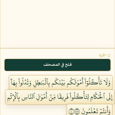
۞ الآية
فتح في المصحف
وَلَا تَأۡكُلُوٓاْ أَمۡوَٰلَكُم بَيۡنَكُم بِٱلۡبَٰطِلِ وَتُدۡلُواْ بِهَآ
إِلَى ٱلۡحُكَّامِ لِتَأۡكُلُواْ فَرِيقٗا مِّنۡ أَمۡوَٰلِ ٱلنَّاسِ بِٱلۡإِثۡمِ
وَأَنتُمۡ تَعۡلَمُونَ ١٨٨