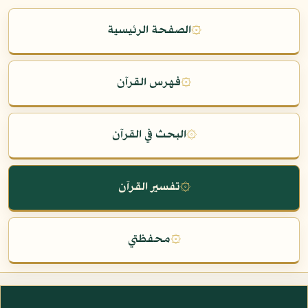
۞
الصفحة الرئيسية
۞
فهرس القرآن
۞
البحث في القرآن
۞
تفسير القرآن
۞
محفظتي