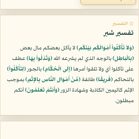
۞ التفسير
تفسير شبر
﴿وَلاَ تَأْكُلُواْ أَمْوَالَكُم بَيْنَكُم﴾
لا يأكل بعضكم مال بعض
﴿بِالْبَاطِلِ﴾
بالوجه الذي لم يشرعه الله
﴿وَتُدْلُواْ بِهَا﴾
عطف
على تأكلوا أي ولا تلقوا أمرها
﴿إِلَى الْحُكَّامِ﴾
بالجور
﴿لِتَأْكُلُواْ﴾
بالتحاكم
﴿فَرِيقًا﴾
طائفة
﴿مِّنْ أَمْوَالِ النَّاسِ بِالإِثْمِ﴾
بموجب
الإثم كاليمين الكاذبة وشهادة الزور
﴿وَأَنتُمْ تَعْلَمُونَ﴾
أنكم
مبطلون.