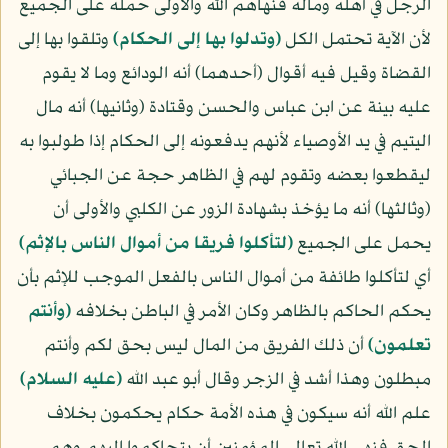
الرجل في أهله وماله فنهاهم الله والأولى حمله على الجميع
لأن الآية تحتمل الكل
﴿وتدلوا بها إلى الحكام﴾
وتلقوا بها إلى
القضاة وقيل فيه أقوال (أحدهما) أنه الودائع وما لا يقوم
عليه بينة عن ابن عباس والحسن وقتادة (وثانيها) أنه مال
اليتيم في يد الأوصياء لأنهم يدفعونه إلى الحكام إذا طولبوا به
ليقطعوا بعضه وتقوم لهم في الظاهر حجة عن الجبائي
(وثالثها) أنه ما يؤخذ بشهادة الزور عن الكلبي والأولى أن
يحمل على الجميع
﴿لتأكلوا فريقا من أموال الناس بالإثم﴾
أي لتأكلوا طائفة من أموال الناس بالفعل الموجب للإثم بأن
يحكم الحاكم بالظاهر وكان الأمر في الباطن بخلافه
﴿وأنتم
تعلمون﴾
أن ذلك الفريق من المال ليس بحق لكم وأنتم
مبطلون وهذا أشد في الزجر وقال أبو عبد الله
(عليه السلام)
علم الله أنه سيكون في هذه الأمة حكام يحكمون بخلاف