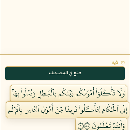
۞ الآية
فتح في المصحف
وَلَا تَأۡكُلُوٓاْ أَمۡوَٰلَكُم بَيۡنَكُم بِٱلۡبَٰطِلِ وَتُدۡلُواْ بِهَآ
إِلَى ٱلۡحُكَّامِ لِتَأۡكُلُواْ فَرِيقٗا مِّنۡ أَمۡوَٰلِ ٱلنَّاسِ بِٱلۡإِثۡمِ
وَأَنتُمۡ تَعۡلَمُونَ ١٨٨