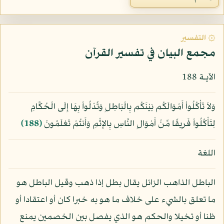
۞ التفسير
مجمع البيان في تفسير القرآن
الآيـة 188
وَلاَ تَأْكُلُواْ أَمْوَالَكُم بَيْنَكُم بِالْبَاطِلِ وَتُدْلُواْ بِهَا إِلَى الْحُكَّامِ
لِتَأْكُلُواْ فَرِيقًا مِّنْ أَمْوَالِ النَّاسِ بِالإِثْمِ وَأَنتُمْ تَعْلَمُونَ
﴿188﴾
اللغة
الباطل الذاهب الزائل يقال بطل إذا ذهب وقيل الباطل هو
ما تعلق بالشيء على خلاف ما هو به خبرا كان أو اعتقادا أو
ظنا أو تخيلا والحكم هو الذي يفصل بين الخصمين يمنع