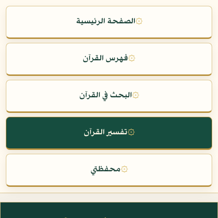
۞
الصفحة الرئيسية
۞
فهرس القرآن
۞
البحث في القرآن
۞
تفسير القرآن
۞
محفظتي