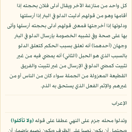
كل واحد من منازعة الآخر ويقال أدلى فلان بحجته إذا
أقامها وهو من قولهم أدليت الدلو في البئر إذا أرسلتها
ودلوتها إذا أخرجتها فمعنى قولهم أدلى بحجته أرسلها وأتى
بها على صحة وفي تشبيه الخصومة بإرسال الدلو في البئر
وجهان (أحدهما) أنه تعلق بسبب الحكم كتعلق الدلو
بالسبب الذي هو الحبل (الثاني) أنه يمضي فيه من غير
تثبيت كمضي الدلو في الإرسال من غير تثبيت والفريق
القطيعة المعزولة من الجملة سواء كان من الناس أو من
غيرهم والإثم الفعل الذي يستحق به الذم.
الإعراب
وتدلوا محله جزم على النهي عطفا على قوله
﴿ولا تأكلوا﴾
ويحتمل أن يكون نصبا على الظرف ويكون نصبه بإضمار أن