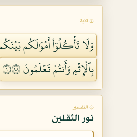
۞ الآية
وَلَا تَأۡكُلُوٓاْ أَمۡوَٰلَكُم بَيۡنَكُم ب
بِٱلۡإِثۡمِ وَأَنتُمۡ تَعۡلَمُونَ ١٨٨
۞ التفسير
نور الثقلين