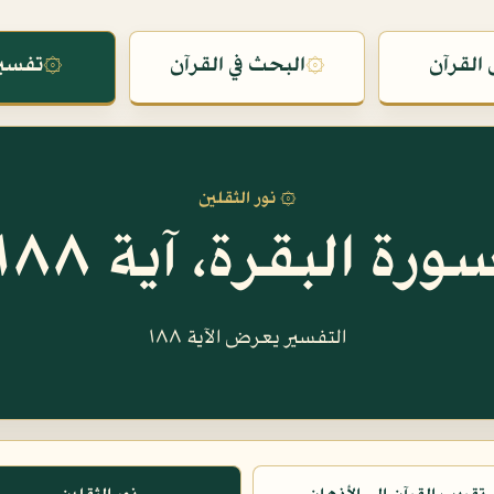
القرآن
۞
البحث في القرآن
۞
تفسير
۞ نور الثقلين
ورة البقرة، آية ١٨٨
التفسير يعرض الآية ١٨٨