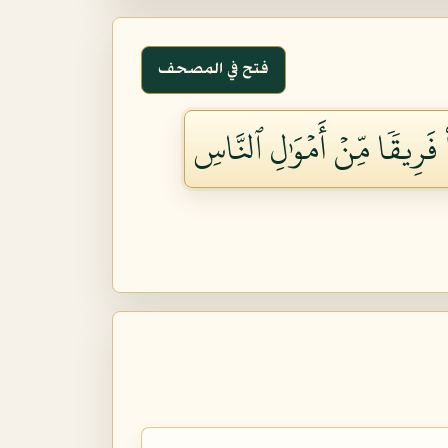
فتح في المصحف
ْ فَرِيقٗا مِّنۡ أَمۡوَٰلِ ٱلنَّاسِ