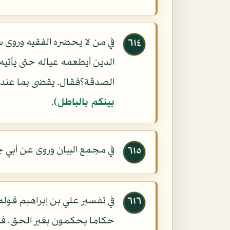
في من لا يحضره الفقيه وروى س
٦١٤
الدين أيطعمه عياله حتى يأتي
الصدقة؟فقال. يقضى بما عنده دي
بينكم بالباطل)
.
في مجمع البيان وروى عن أبي جع
٦١٥
في تفسير علي بن إبراهيم قوله
٦١٦
حكاما يحكمون بغير الحق، فنه