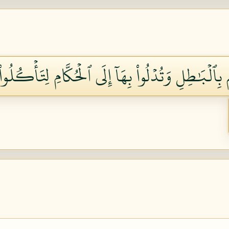
ِٱلۡبَٰطِلِ وَتُدۡلُواْ بِهَآ إِلَى ٱلۡحُكَّامِ لِتَأۡكُلُوا