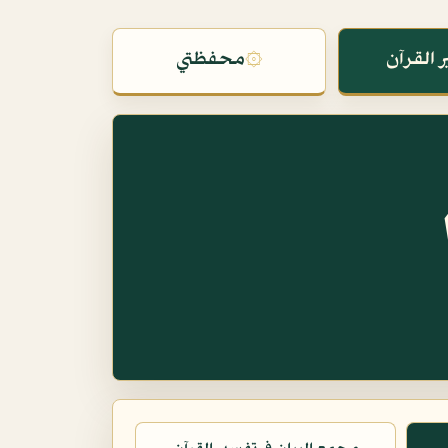
 القرآن
۞
محفظتي