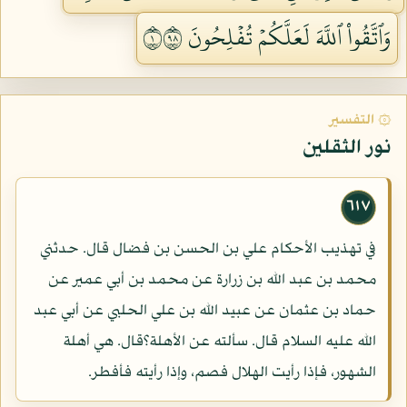
وَٱتَّقُواْ ٱللَّهَ لَعَلَّكُمۡ تُفۡلِحُونَ ١٨٩
۞ التفسير
نور الثقلين
٦١٧
في تهذيب الأحكام علي بن الحسن بن فضال قال. حدثني
محمد بن عبد الله بن زرارة عن محمد بن أبي عمير عن
حماد بن عثمان عن عبيد الله بن علي الحلبي عن أبي عبد
الله عليه السلام قال. سألته عن الأهلة؟قال. هي أهلة
الشهور، فإذا رأيت الهلال فصم، وإذا رأيته فأفطر.