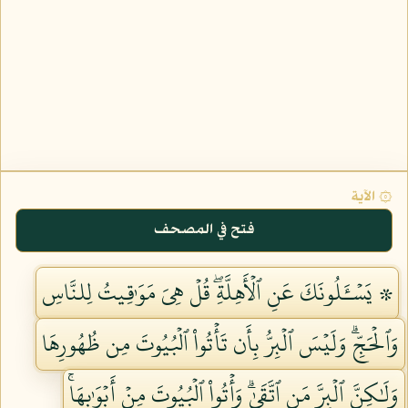
۞ الآية
فتح في المصحف
۞ يَسۡـَٔلُونَكَ عَنِ ٱلۡأَهِلَّةِۖ قُلۡ هِيَ مَوَٰقِيتُ لِلنَّاسِ
وَٱلۡحَجِّۗ وَلَيۡسَ ٱلۡبِرُّ بِأَن تَأۡتُواْ ٱلۡبُيُوتَ مِن ظُهُورِهَا
وَلَٰكِنَّ ٱلۡبِرَّ مَنِ ٱتَّقَىٰۗ وَأۡتُواْ ٱلۡبُيُوتَ مِنۡ أَبۡوَٰبِهَاۚ