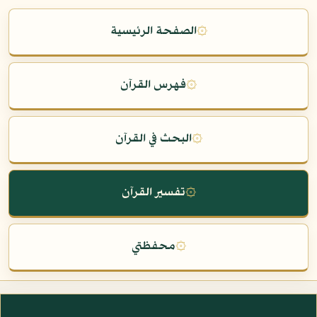
۞
الصفحة الرئيسية
۞
فهرس القرآن
۞
البحث في القرآن
۞
تفسير القرآن
۞
محفظتي