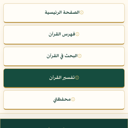
۞
الصفحة الرئيسية
۞
فهرس القرآن
۞
البحث في القرآن
۞
تفسير القرآن
۞
محفظتي