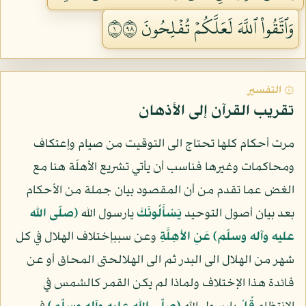
وَٱتَّقُواْ ٱللَّهَ لَعَلَّكُمۡ تُفۡلِحُونَ ١٨٩
۞ التفسير
تقريب القرآن إلى الأذهان
مرت أحكام كلها تحتاج الى التوقيت من صيام وإعتكاف
ومحاكمات وغيرها فناسب أن يأتي تشريع الأهلّة هنا مع
الغض عما تقدم من أن المقصود بيان جملة من الأحكام
بعد بيان أصول التوحيد
يَسْأَلُونَكَ
يارسول الله
(صلّى الله
عليه وآله وسلّم)
عَنِ الأهِلَّةِ
وعن سببإختلاف الهلال في كل
شهر من الهلال الى البدر ثم الى الهلالحتى المحاق أو عن
فائدة هذا الإختلاف ولماذا لم يكن القمر كالشمس في