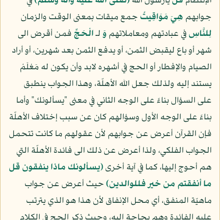
الإنتظام
قُلْ
يارسول الله
(صلّى الله عليه وآله وسلّم)
في
جوابهم
هِيَ مَوَاقِيتُ
جمع ميقات بمعنى الوقت والزمان
لِلنَّاسِ
في عبادتهم ومعاملاتهم
وَ
لـ
الْحَجِّ
فمن أقرض الى
شهر أو باع ليقبض الثمن، أو يدفع الثمن بعد شهرين، أو أراد
الصيام والإفطار أو الحج في أشهره لابد وأن يكون له مَعْلَمْ
يستند إليه ولذلك جعل الله الأهلّة، وهذا الجواب ينطبق
على السؤال بناءً على الوجه الثاني في معنى "يسألونك" وأما
بناءً على الوجه الأول وسؤالهم كان عن سبب إختلاف الأهلّة
فإن القرآن أعرض عن جوابهم لأن عقولهم ما كانت تتحمل
الجواب الفلكي، ولذا أعرض عن ذلك الى فائدة الأهلّة التي
هم أحوج إليها، كما في آية أخرى
(يسألونك ماذا ينفقون قل
ما أنفقتم من خير فللوالدين)
حيث أعرض عن جواب
ماهيّة المنفق، أي محل الإنفاق لأن هذا هو الذي يترتب
عليه الفائدة وهم بحاجة إليه، وحيث ذكر الحج في الكلام