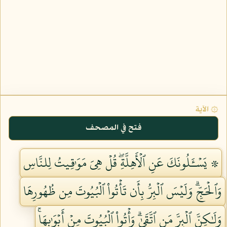
۞ الآية
فتح في المصحف
۞ يَسۡـَٔلُونَكَ عَنِ ٱلۡأَهِلَّةِۖ قُلۡ هِيَ مَوَٰقِيتُ لِلنَّاسِ
وَٱلۡحَجِّۗ وَلَيۡسَ ٱلۡبِرُّ بِأَن تَأۡتُواْ ٱلۡبُيُوتَ مِن ظُهُورِهَا
وَلَٰكِنَّ ٱلۡبِرَّ مَنِ ٱتَّقَىٰۗ وَأۡتُواْ ٱلۡبُيُوتَ مِنۡ أَبۡوَٰبِهَاۚ