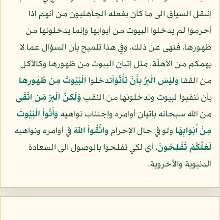
إنتقل السياق الى ما كان يفعله الجاهليون من أنهم إذا
أحرموا لم يدخلوا البيوت من أبوابها وإنما يدخلونها من
ظهورها، فنهى عن ذلك، وفي هذا تلميح بأن السؤال عما لا
يهمكم من الأهلّة، مثل إتيان البيوت من ظهورها وكالأكل
من القفا
وَلَيْسَ الْبِرُّ بِأَنْ تَأْتُوْاْ
تدخلوا
الْبُيُوتَ مِن ظُهُورِهَا
بأن تنقبوا لبيوت وتدخلونها من النقب
وَلَكِنَّ الْبِرَّ مَنِ اتَّقَى
من الله سبحانه بإتيان أوامره وإجتناب نواهيه
وَأْتُواْ الْبُيُوتَ
مِنْ أَبْوَابِهَا
ولو في حال الإحرام
وَاتَّقُواْ اللّهَ
في أوامره ونواهيه
لَعَلَّكُمْ تُفْلِحُونَ
، أي لكي تفلحوا بالوصول الى السعادة
الدنيوية والأخروية.