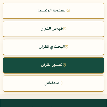
۞
الصفحة الرئيسية
۞
فهرس القرآن
۞
البحث في القرآن
۞
تفسير القرآن
۞
محفظتي