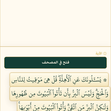
۞ الآية
فتح في المصحف
۞ يَسۡـَٔلُونَكَ عَنِ ٱلۡأَهِلَّةِۖ قُلۡ هِيَ مَوَٰقِيتُ لِلنَّاسِ
وَٱلۡحَجِّۗ وَلَيۡسَ ٱلۡبِرُّ بِأَن تَأۡتُواْ ٱلۡبُيُوتَ مِن ظُهُورِهَا
وَلَٰكِنَّ ٱلۡبِرَّ مَنِ ٱتَّقَىٰۗ وَأۡتُواْ ٱلۡبُيُوتَ مِنۡ أَبۡوَٰبِهَاۚ