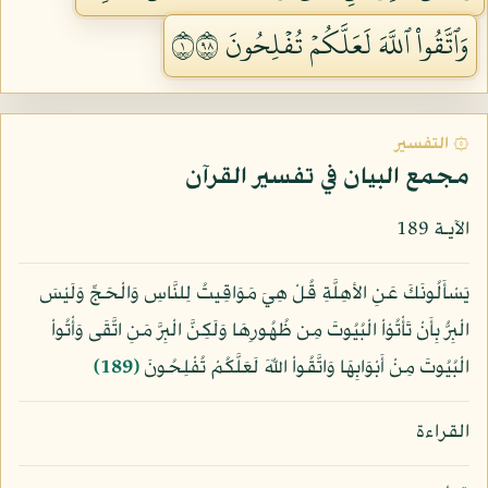
وَٱتَّقُواْ ٱللَّهَ لَعَلَّكُمۡ تُفۡلِحُونَ ١٨٩
۞ التفسير
مجمع البيان في تفسير القرآن
الآيـة 189
يَسْأَلُونَكَ عَنِ الأهِلَّةِ قُلْ هِيَ مَوَاقِيتُ لِلنَّاسِ وَالْحَجِّ وَلَيْسَ
الْبِرُّ بِأَنْ تَأْتُوْاْ الْبُيُوتَ مِن ظُهُورِهَا وَلَكِنَّ الْبِرَّ مَنِ اتَّقَى وَأْتُواْ
الْبُيُوتَ مِنْ أَبْوَابِهَا وَاتَّقُواْ اللّهَ لَعَلَّكُمْ تُفْلِحُونَ
﴿189﴾
القراءة