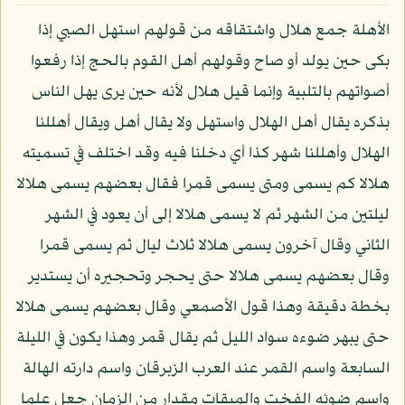
الأهلة جمع هلال واشتقاقه من قولهم استهل الصبي إذا
بكى حين يولد أو صاح وقولهم أهل القوم بالحج إذا رفعوا
أصواتهم بالتلبية وإنما قيل هلال لأنه حين يرى يهل الناس
بذكره يقال أهل الهلال واستهل ولا يقال أهل ويقال أهللنا
الهلال وأهللنا شهر كذا أي دخلنا فيه وقد اختلف في تسميته
هلالا كم يسمى ومتى يسمى قمرا فقال بعضهم يسمى هلالا
ليلتين من الشهر ثم لا يسمى هلالا إلى أن يعود في الشهر
الثاني وقال آخرون يسمى هلالا ثلاث ليال ثم يسمى قمرا
وقال بعضهم يسمى هلالا حتى يحجر وتحجيره أن يستدير
بخطة دقيقة وهذا قول الأصمعي وقال بعضهم يسمى هلالا
حتى يبهر ضوءه سواد الليل ثم يقال قمر وهذا يكون في الليلة
السابعة واسم القمر عند العرب الزبرقان واسم دارته الهالة
واسم ضوئه الفخت والميقات مقدار من الزمان جعل علما