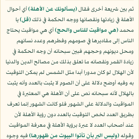
ثم بين شريعة أخرى فقال
﴿يسألونك عن الأهلة﴾
أي أحوال
الأهلة في زيادتها ونقصانها ووجه الحكمة في ذلك
﴿قل﴾
يا
محمد
﴿هي مواقيت للناس والحج﴾
أي هي مواقيت يحتاج
الناس إلى مقاديرها في صومهم وفطرهم وعدد نسائهم
ومحل ديونهم وحجهم فبين سبحانه أن وجه الحكمة في
زيادة القمر ونقصانه ما تعلق بذلك من مصالح الدين والدنيا
لأن الهلال لو كان مدورا أبدا مثل الشمس لم يمكن التوقيت
به وفيه أوضح دلالة على أن الصوم لا يثبت بالعدد وأنه يثبت
بالهلال لأنه سبحانه نص على أن الأهلة هي المعتبرة في
المواقيت والدلالة على الشهور فلو كانت الشهور إنما تعرف
بطريق العدد لخص التوقيت بالعدد دون رؤية الأهلة لأن
عند أصحاب العدد لا عبرة برؤية الأهلة في معرفة المواقيت
وقوله
﴿وليس البر بأن تأتوا البيوت من ظهورها﴾
فيه وجوه