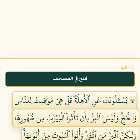
۞ الآية
فتح في المصحف
۞ يَسۡـَٔلُونَكَ عَنِ ٱلۡأَهِلَّةِۖ قُلۡ هِيَ مَوَٰقِيتُ لِلنَّاسِ
وَٱلۡحَجِّۗ وَلَيۡسَ ٱلۡبِرُّ بِأَن تَأۡتُواْ ٱلۡبُيُوتَ مِن ظُهُورِهَا
وَلَٰكِنَّ ٱلۡبِرَّ مَنِ ٱتَّقَىٰۗ وَأۡتُواْ ٱلۡبُيُوتَ مِنۡ أَبۡوَٰبِهَاۚ