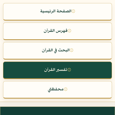
۞
الصفحة الرئيسية
۞
فهرس القرآن
۞
البحث في القرآن
۞
تفسير القرآن
۞
محفظتي