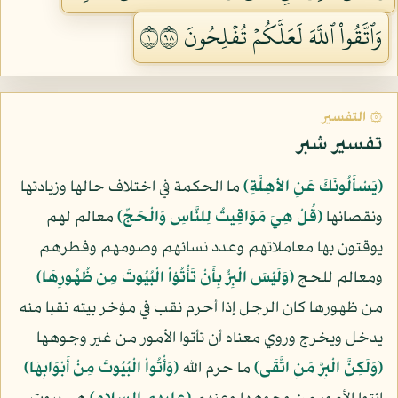
وَٱتَّقُواْ ٱللَّهَ لَعَلَّكُمۡ تُفۡلِحُونَ ١٨٩
۞ التفسير
تفسير شبر
﴿يَسْأَلُونَكَ عَنِ الأهِلَّةِ﴾
ما الحكمة في اختلاف حالها وزيادتها
ونقصانها
﴿قُلْ هِيَ مَوَاقِيتُ لِلنَّاسِ وَالْحَجِّ﴾
معالم لهم
يوقتون بها معاملاتهم وعدد نسائهم وصومهم وفطرهم
ومعالم للحج
﴿وَلَيْسَ الْبِرُّ بِأَنْ تَأْتُوْاْ الْبُيُوتَ مِن ظُهُورِهَا﴾
من ظهورها كان الرجل إذا أحرم نقب في مؤخر بيته نقبا منه
يدخل ويخرج وروي معناه أن تأتوا الأمور من غير وجوهها
﴿وَلَكِنَّ الْبِرَّ مَنِ اتَّقَى﴾
ما حرم الله
﴿وَأْتُواْ الْبُيُوتَ مِنْ أَبْوَابِهَا﴾