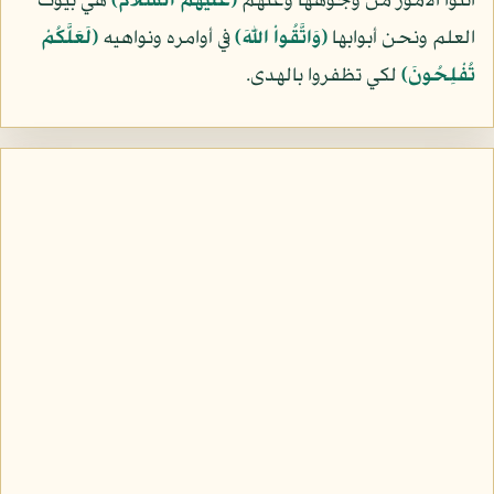
ائتوا الأمور من وجوهها وعنهم
(عليهم السلام)
هي بيوت
العلم ونحن أبوابها
﴿وَاتَّقُواْ اللّهَ﴾
في أوامره ونواهيه
﴿لَعَلَّكُمْ
تُفْلِحُونَ﴾
لكي تظفروا بالهدى.