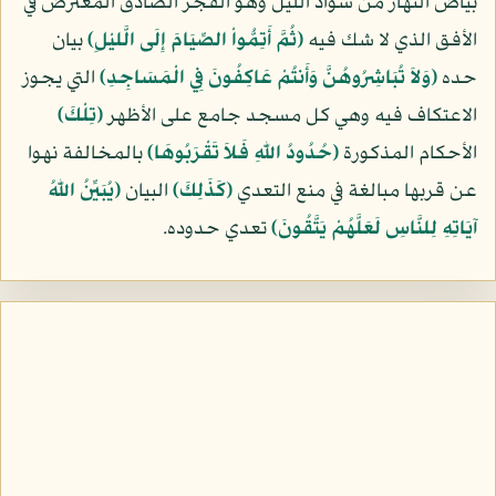
بياض النهار من سواد الليل وهو الفجر الصادق المعترض في
الأفق الذي لا شك فيه
﴿ثُمَّ أَتِمُّواْ الصِّيَامَ إِلَى الَّليْلِ﴾
بيان
حده
﴿وَلاَ تُبَاشِرُوهُنَّ وَأَنتُمْ عَاكِفُونَ فِي الْمَسَاجِدِ﴾
التي يجوز
الاعتكاف فيه وهي كل مسجد جامع على الأظهر
﴿تِلْكَ﴾
الأحكام المذكورة
﴿حُدُودُ اللّهِ فَلاَ تَقْرَبُوهَا﴾
بالمخالفة نهوا
عن قربها مبالغة في منع التعدي
﴿كَذَلِكَ﴾
البيان
﴿يُبَيِّنُ اللّهُ
آيَاتِهِ لِلنَّاسِ لَعَلَّهُمْ يَتَّقُونَ﴾
تعدي حدوده.