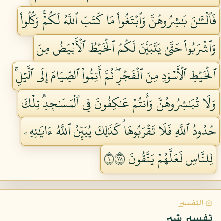
فَٱلۡـَٰٔنَ بَٰشِرُوهُنَّ وَٱبۡتَغُواْ مَا كَتَبَ ٱللَّهُ لَكُمۡۚ وَكُلُواْ
وَٱشۡرَبُواْ حَتَّىٰ يَتَبَيَّنَ لَكُمُ ٱلۡخَيۡطُ ٱلۡأَبۡيَضُ مِنَ
ٱلۡخَيۡطِ ٱلۡأَسۡوَدِ مِنَ ٱلۡفَجۡرِۖ ثُمَّ أَتِمُّواْ ٱلصِّيَامَ إِلَى ٱلَّيۡلِۚ
وَلَا تُبَٰشِرُوهُنَّ وَأَنتُمۡ عَٰكِفُونَ فِي ٱلۡمَسَٰجِدِۗ تِلۡكَ
حُدُودُ ٱللَّهِ فَلَا تَقۡرَبُوهَاۗ كَذَٰلِكَ يُبَيِّنُ ٱللَّهُ ءَايَٰتِهِۦ
لِلنَّاسِ لَعَلَّهُمۡ يَتَّقُونَ ١٨٧
۞ التفسير
تفسير شبر