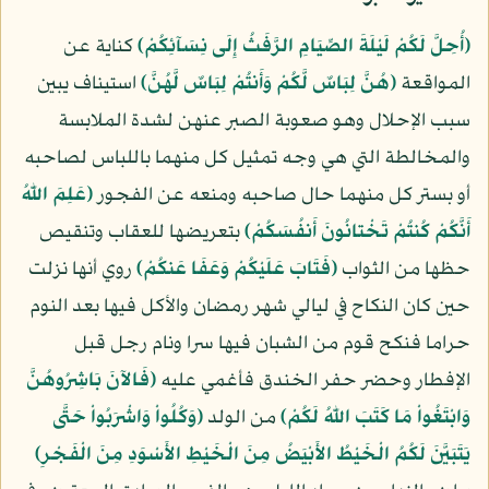
﴿أُحِلَّ لَكُمْ لَيْلَةَ الصِّيَامِ الرَّفَثُ إِلَى نِسَآئِكُمْ﴾
كناية عن
المواقعة
﴿هُنَّ لِبَاسٌ لَّكُمْ وَأَنتُمْ لِبَاسٌ لَّهُنَّ﴾
استيناف يبين
سبب الإحلال وهو صعوبة الصبر عنهن لشدة الملابسة
والمخالطة التي هي وجه تمثيل كل منهما باللباس لصاحبه
أو بستر كل منهما حال صاحبه ومنعه عن الفجور
﴿عَلِمَ اللّهُ
أَنَّكُمْ كُنتُمْ تَخْتانُونَ أَنفُسَكُمْ﴾
بتعريضها للعقاب وتنقيص
حظها من الثواب
﴿فَتَابَ عَلَيْكُمْ وَعَفَا عَنكُمْ﴾
روي أنها نزلت
حين كان النكاح في ليالي شهر رمضان والأكل فيها بعد النوم
حراما فنكح قوم من الشبان فيها سرا ونام رجل قبل
الإفطار وحضر حفر الخندق فأغمي عليه
﴿فَالآنَ بَاشِرُوهُنَّ
وَابْتَغُواْ مَا كَتَبَ اللّهُ لَكُمْ﴾
من الولد
﴿وَكُلُواْ وَاشْرَبُواْ حَتَّى
يَتَبَيَّنَ لَكُمُ الْخَيْطُ الأَبْيَضُ مِنَ الْخَيْطِ الأَسْوَدِ مِنَ الْفَجْرِ﴾