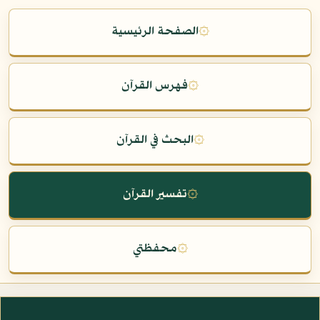
۞
الصفحة الرئيسية
۞
فهرس القرآن
۞
البحث في القرآن
۞
تفسير القرآن
۞
محفظتي