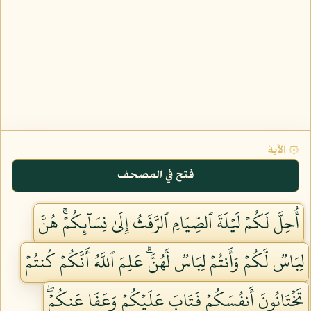
۞ الآية
فتح في المصحف
أُحِلَّ لَكُمۡ لَيۡلَةَ ٱلصِّيَامِ ٱلرَّفَثُ إِلَىٰ نِسَآئِكُمۡۚ هُنَّ
لِبَاسٞ لَّكُمۡ وَأَنتُمۡ لِبَاسٞ لَّهُنَّۗ عَلِمَ ٱللَّهُ أَنَّكُمۡ كُنتُمۡ
تَخۡتَانُونَ أَنفُسَكُمۡ فَتَابَ عَلَيۡكُمۡ وَعَفَا عَنكُمۡۖ