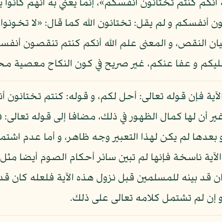
الله أنكم كنتم تختانون أنفسكم»، إنما يعني به أنهم ك
 أنفسكم و لم يقل: تختانون الله كما قال: «لا تخونوا ا
 يراد بالاختيان النقص، و المعنى علم الله أنكم كنتم تنقص
 عليكم و عفا عنكم، غير صريح في كون النكاح معصية م
ية فإن قوله تعالى: أحل لكم، و قوله: كنتم تختانون أ
 أن لها كمال الظهور في ذلك، مضافا إلى قوله تعالى: ف
و بعدها لم يكن لهذا التعبير وجه ظاهر، و أما عدم اشت
الآية ناسخة فإنها لم تبين سائر أحكام الصوم أيضا مثل 
ان قد بينه للمسلمين قبل نزول هذه الآية فلعله كان قد
 و إن لم تشتمل كلامه تعالى على ذلك.