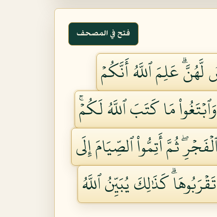
فتح في المصحف
َّهُنَّۗ عَلِمَ ٱللَّهُ أَنَّكُمۡ
بۡتَغُواْ مَا كَتَبَ ٱللَّهُ لَكُمۡۚ
َجۡرِۖ ثُمَّ أَتِمُّواْ ٱلصِّيَامَ إِلَى
رَبُوهَاۗ كَذَٰلِكَ يُبَيِّنُ ٱللَّهُ