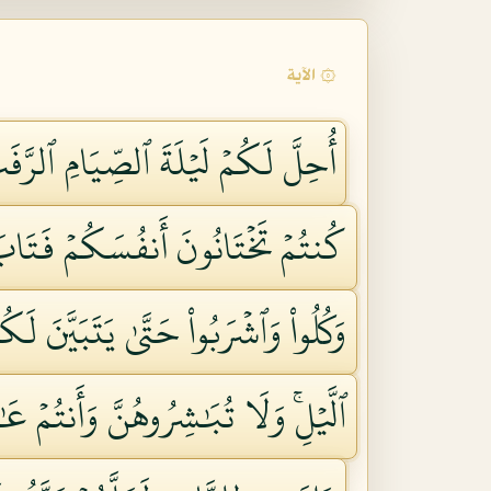
۞ الآية
أُحِلَّ لَكُمۡ لَيۡلَةَ ٱلصِّيَامِ ٱلرَّفَثُ
كُنتُمۡ تَخۡتَانُونَ أَنفُسَكُمۡ فَتَابَ 
وَكُلُواْ وَٱشۡرَبُواْ حَتَّىٰ يَتَبَيَّنَ لَ
ٱلَّيۡلِۚ وَلَا تُبَٰشِرُوهُنَّ وَأَنتُمۡ ع