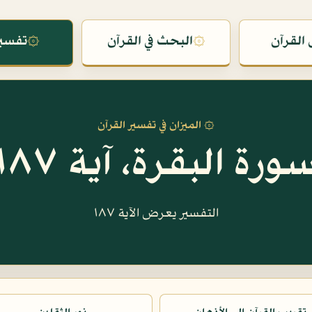
القرآن
۞
البحث في القرآن
۞
تفسير
۞ الميزان في تفسير القرآن
ورة البقرة، آية ١٨٧
التفسير يعرض الآية ١٨٧