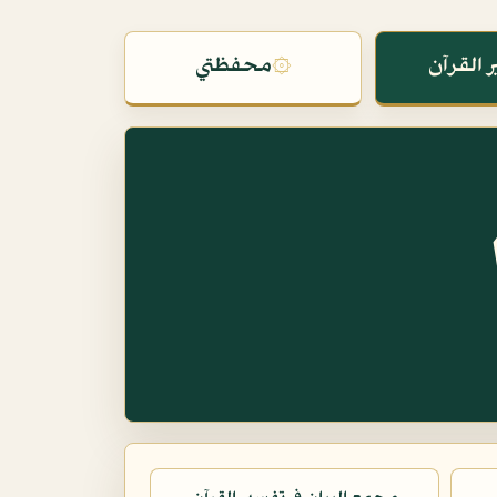
 القرآن
۞
محفظتي