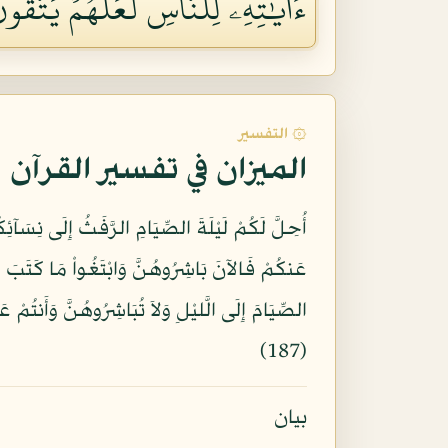
ءَايَٰتِهِۦ لِلنَّاسِ لَعَلَّهُمۡ يَتَّقُونَ ٧
۞ التفسير
الميزان في تفسير القرآن
أُحِلَّ لَكُمْ لَيْلَةَ الصِّيَامِ الرَّفَثُ إِلَى نِسَآئِ
عَنكُمْ فَالآنَ بَاشِرُوهُنَّ وَابْتَغُواْ مَا كَتَبَ اللّ
الصِّيَامَ إِلَى الَّليْلِ وَلاَ تُبَاشِرُوهُنَّ وَأَنتُمْ ع
(187)
بيان