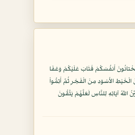
مْ تَخْتانُونَ أَنفُسَكُمْ فَتَابَ عَلَيْكُمْ وَعَفَا
 الْخَيْطِ الأَسْوَدِ مِنَ الْفَجْرِ ثُمَّ أَتِمُّواْ
 اللّهُ آيَاتِهِ لِلنَّاسِ لَعَلَّهُمْ يَتَّقُونَ