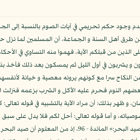
عدم وجود حكم تحريمي في آيات الصوم بالنسبة إلى الجما
من طرق أهل السنة و الجماعة، أن المسلمين لما نزل
ى الذين من قبلكم الآية، فهموا منه التساوي في الأحك
لون و يشربون في أول الليل ثم يمسكون بعد ذلك فأخذ 
ن النكاح سرا مع كونهم يرونه معصية و خيانة لأنفسه
بعضهم النوم فحرم عليه الأكل و الشرب بزعمه فنزلت الآ
، و ظهر بذلك: أن مراد الآية بالتشبيه في قوله تعالى:
وصياته، و أما قوله تعالى: أحل لكم فلا يدل على س
الحلية كما في قوله تعالى: «أحل لكم صيد البحر:» المائدة