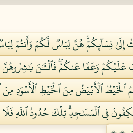
 إِلَىٰ نِسَآئِكُمۡۚ هُنَّ لِبَاسٞ لَّكُمۡ وَأَنتُمۡ لِبَاسٞ ل
عَلَيۡكُمۡ وَعَفَا عَنكُمۡۖ فَٱلۡـَٰٔنَ بَٰشِرُوهُنَّ وَٱ
كُمُ ٱلۡخَيۡطُ ٱلۡأَبۡيَضُ مِنَ ٱلۡخَيۡطِ ٱلۡأَسۡوَدِ مِنَ ٱلۡف
َٰكِفُونَ فِي ٱلۡمَسَٰجِدِۗ تِلۡكَ حُدُودُ ٱللَّهِ فَلَا تَقۡ