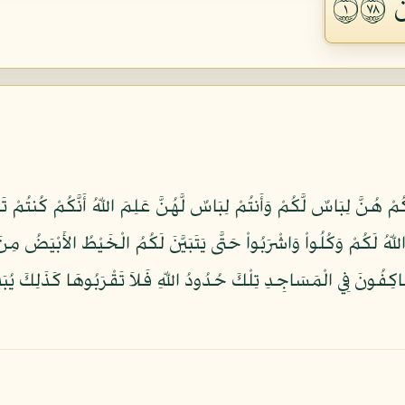
١٨
كُمْ هُنَّ لِبَاسٌ لَّكُمْ وَأَنتُمْ لِبَاسٌ لَّهُنَّ عَلِمَ اللّهُ أَنَّكُمْ كُنتُ
هُ لَكُمْ وَكُلُواْ وَاشْرَبُواْ حَتَّى يَتَبَيَّنَ لَكُمُ الْخَيْطُ الأَبْيَضُ مِنَ
َاكِفُونَ فِي الْمَسَاجِدِ تِلْكَ حُدُودُ اللّهِ فَلاَ تَقْرَبُوهَا كَذَلِكَ يُبَيِّنُ