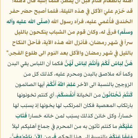
أهله بالطعام فنام قبل أن يفطر، فلما إنتبه قال لأهله:
قد حُرّم عليّ الأكل في هذه الليلة، فلما أصبح حضر حفر
الخندق فأُغمي عليه، فرآه رسول الله
(صلّى الله عليه وآله
وسلّم)
فرقّ له، وكان قوم من الشباب ينكحون بالليل
سراً في شهر رمضان، فأنزل الله هذه الآية، فأحلّ النكاح
بالليل في شهر رمضان والأكل بعد النوم الى طلوع الفجر."
هُنَّ لِبَاسٌ لَّكُمْ وَأَنتُمْ لِبَاسٌ لَّهُنَّ
فكما أن اللباس يقي البدن
وكما أنه ملاصق بالبدن ومحرم عليه، كذلك كل من
الزوجين بالنسبة الى الآخر
عَلِمَ اللّهُ أَنَّكُمْ
أيها الصائمون
كُنتُمْ تَخْتانُونَ
من الخيانة
أَنفُسَكُمْ
، أي كنتم تخونونها
بارتكاب المعصية فكان المرتكب لها يخونها إذ يسبّب لها
خساراً، وكل خائن كذلك يسبّب لمن خانه خسارا
فَتَابَ
عَلَيْكُمْ
ما كنتم تأتون به من المحرم في جماع أهليكم ليلاً
وَعَفَا عَنكُمْ
بالنسبة الى هذا الحكم
فَـ
من
الآنَ بَاشِرُوهُنَّ
،