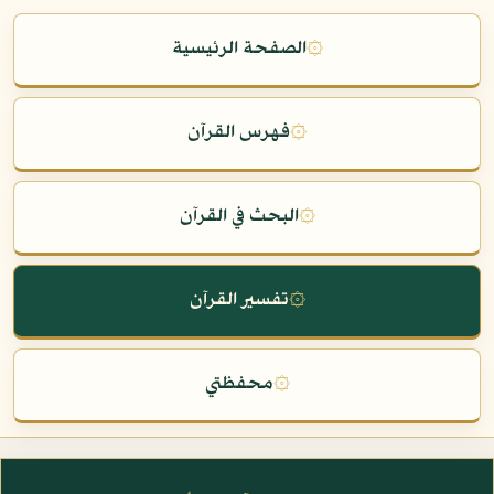
۞
الصفحة الرئيسية
۞
فهرس القرآن
۞
البحث في القرآن
۞
تفسير القرآن
۞
محفظتي