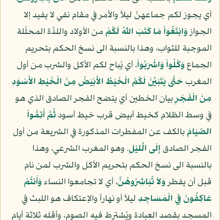
أي يجوز لكم جماعهنّ ليلاً والأمر في مقام نفي لا يفيد إلا
الجواز
وَابْتَغُواْ مَا كَتَبَ اللّهُ لَكُمْ
من الأولاد واللذّة المحلّلة
الموجبة للثواب، وهذا بالنسبة الى نسخ الحكم بتحريم
الجماع
وَكُلُواْ وَاشْرَبُواْ
، أي يُباح لكم الأكل والشرب من أول
المغرب
حَتَّى يَتَبَيَّنَ لَكُمُ الْخَيْطُ الأَبْيَضُ مِنَ الْخَيْطِ الأَسْوَدِ
مِنَ الْفَجْرِ
بيان الخطين أي يتضح الفجر الصادق الذي هو
في وسط الظلام كخيط أبيض قرب خيط أسود
ثُمَّ أَتِمُّواْ
الصِّيَامَ
بالكف عن المفطرات المذكورة في الشريعة من أول
الفجر الصادق
إِلَى الَّليْلِ
. وهو المغرب الشرعي، وهذا
بالنسبة الى نسخ الحكم بتحريم الأكل والشرب لمن نام
قبل أن يفطر
وَلاَ تُبَاشِرُوهُنَّ
، أي لا تجامعوا النساء
وَأَنتُمْ
عَاكِفُونَ فِي الْمَسَاجِدِ
ليلاً أو نهاراً والإعتكاف هو اللبث في
المسجد بقصد العبادة ويُشترط فيه الصوم، وأقله ثلاثة أيام