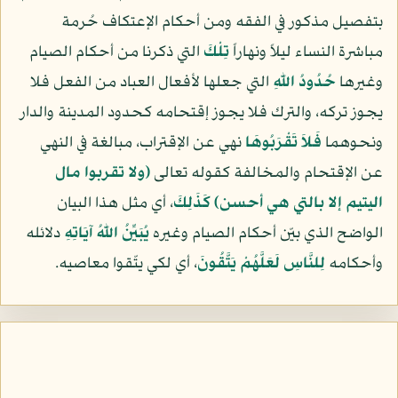
بتفصيل مذكور في الفقه ومن أحكام الإعتكاف حُرمة
مباشرة النساء ليلاً ونهاراً
تِلْكَ
التي ذكرنا من أحكام الصيام
وغيرها
حُدُودُ اللّهِ
التي جعلها لأفعال العباد من الفعل فلا
يجوز تركه، والترك فلا يجوز إقتحامه كحدود المدينة والدار
ونحوهما
فَلاَ تَقْرَبُوهَا
نهي عن الإقتراب، مبالغة في النهي
عن الإقتحام والمخالفة كقوله تعالى
(ولا تقربوا مال
اليتيم إلا بالتي هي أحسن)
كَذَلِكَ
، أي مثل هذا البيان
الواضح الذي بيّن أحكام الصيام وغيره
يُبَيِّنُ اللّهُ آيَاتِهِ
دلائله
وأحكامه
لِلنَّاسِ لَعَلَّهُمْ يَتَّقُونَ
، أي لكي يتّقوا معاصيه.