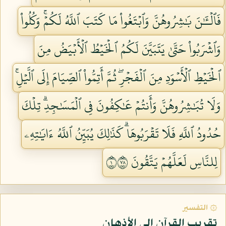
فَٱلۡـَٰٔنَ بَٰشِرُوهُنَّ وَٱبۡتَغُواْ مَا كَتَبَ ٱللَّهُ لَكُمۡۚ وَكُلُواْ
وَٱشۡرَبُواْ حَتَّىٰ يَتَبَيَّنَ لَكُمُ ٱلۡخَيۡطُ ٱلۡأَبۡيَضُ مِنَ
ٱلۡخَيۡطِ ٱلۡأَسۡوَدِ مِنَ ٱلۡفَجۡرِۖ ثُمَّ أَتِمُّواْ ٱلصِّيَامَ إِلَى ٱلَّيۡلِۚ
وَلَا تُبَٰشِرُوهُنَّ وَأَنتُمۡ عَٰكِفُونَ فِي ٱلۡمَسَٰجِدِۗ تِلۡكَ
حُدُودُ ٱللَّهِ فَلَا تَقۡرَبُوهَاۗ كَذَٰلِكَ يُبَيِّنُ ٱللَّهُ ءَايَٰتِهِۦ
لِلنَّاسِ لَعَلَّهُمۡ يَتَّقُونَ ١٨٧
۞ التفسير
تقريب القرآن إلى الأذهان