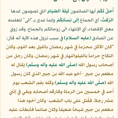
أُحِلَّ لَكُمْ
أيها الصائمون
لَيْلَةَ الصِّيَامِ
التي تصومون غدها
الرَّفَثُ
، أي الجماع
إِلَى نِسَآئِكُمْ
وإنما عدى بـ "الى" لتعلمنه
معنى الإفضاء، أي الإنتهاء الى زوجاتكم بالجماع، وقد رُوي
عن الصادق
(عليه السلام)
في سبب نزول هذه الآية أنه قال:
"كان الأكل محرّماً في شهر رمضان بالليل بعد النوم، وكان
النكاح حراماً بالليلوالنهار في شهر رمضان، وكان رجل من
أصحاب رسول الله
(صلّى الله عليه وآله وسلّم)
يُقال له
مطعم بن جبير - أخو عبد الله بن جبير الذي كان رسول
الله
(صلّى الله عليه وآله وسلّم)
وكّله بفم الشِعب يوم
أُحد في خمسين من الرماة وفارقه أصحابه وبقي في إثني
عشر رجلاً، فقُتل على باب الشِعب- وكان أخوه هذا
مطعم بن جبير شيخاً ضعيفاً وكان صائماً فأبطأت عليه