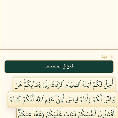
۞ الآية
فتح في المصحف
أُحِلَّ لَكُمۡ لَيۡلَةَ ٱلصِّيَامِ ٱلرَّفَثُ إِلَىٰ نِسَآئِكُمۡۚ هُنَّ
لِبَاسٞ لَّكُمۡ وَأَنتُمۡ لِبَاسٞ لَّهُنَّۗ عَلِمَ ٱللَّهُ أَنَّكُمۡ كُنتُمۡ
تَخۡتَانُونَ أَنفُسَكُمۡ فَتَابَ عَلَيۡكُمۡ وَعَفَا عَنكُمۡۖ