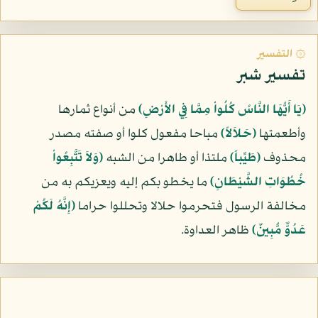
۞ التفسير
تفسير شبر
﴿يَا أَيُّهَا النَّاسُ كُلُواْ مِمَّا فِي الأَرْضِ﴾
من أنواع ثمارها
وأطعمتها
﴿حَلاَلاً﴾
مباحا مفعول كلوا أو صفته مصدر
محذوف
﴿طَيِّباً﴾
ملتذا أو طاهرا من الشبه
﴿وَلاَ تَتَّبِعُواْ
خُطُوَاتِ الشَّيْطَانِ﴾
ما يخطو بكم إليه ويعزيكم به من
مخالفة الرسول فتحرموا حلالا وتحللوا حراما
﴿إِنَّهُ لَكُمْ
عَدُوٌّ مُّبِينٌ﴾
ظاهر العداوة.