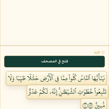
۞ الآية
فتح في المصحف
يَٰٓأَيُّهَا ٱلنَّاسُ كُلُواْ مِمَّا فِي ٱلۡأَرۡضِ حَلَٰلٗا طَيِّبٗا وَلَا
تَتَّبِعُواْ خُطُوَٰتِ ٱلشَّيۡطَٰنِۚ إِنَّهُۥ لَكُمۡ عَدُوّٞ
مُّبِينٌ ١٦٨