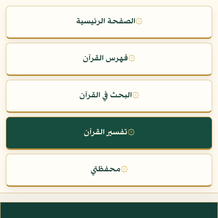
۞
الصفحة الرئيسية
۞
فهرس القرآن
۞
البحث في القرآن
۞
تفسير القرآن
۞
محفظتي