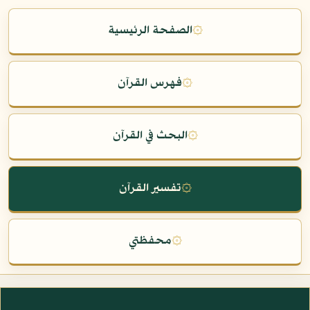
۞
الصفحة الرئيسية
۞
فهرس القرآن
۞
البحث في القرآن
۞
تفسير القرآن
۞
محفظتي