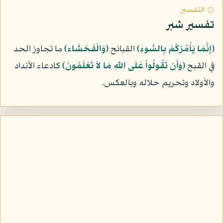
۞ التفسير
تفسير شبر
﴿إِنَّمَا يَأْمُرُكُمْ بِالسُّوءِ﴾
القبائح
﴿وَالْفَحْشَاء﴾
ما تجاوز الحد
في القبح
﴿وَأَن تَقُولُواْ عَلَى اللّهِ مَا لاَ تَعْلَمُونَ﴾
كادعاء الأنداد
والأولاد وتحريم حلاله وبالعكس.