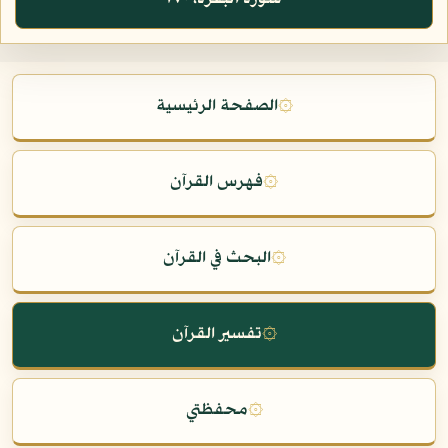
۞
الصفحة الرئيسية
۞
فهرس القرآن
۞
البحث في القرآن
۞
تفسير القرآن
۞
محفظتي