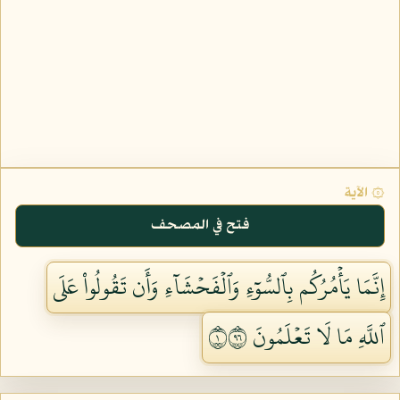
۞ الآية
فتح في المصحف
إِنَّمَا يَأۡمُرُكُم بِٱلسُّوٓءِ وَٱلۡفَحۡشَآءِ وَأَن تَقُولُواْ عَلَى
ٱللَّهِ مَا لَا تَعۡلَمُونَ ١٦٩