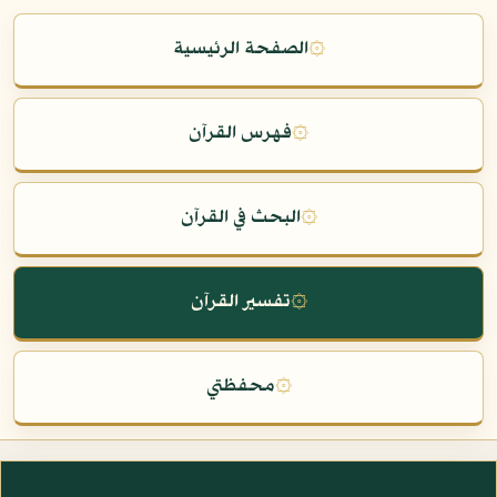
۞
الصفحة الرئيسية
۞
فهرس القرآن
۞
البحث في القرآن
۞
تفسير القرآن
۞
محفظتي