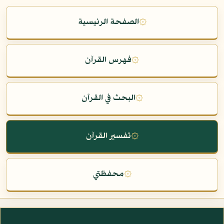
۞
الصفحة الرئيسية
۞
فهرس القرآن
۞
البحث في القرآن
۞
تفسير القرآن
۞
محفظتي