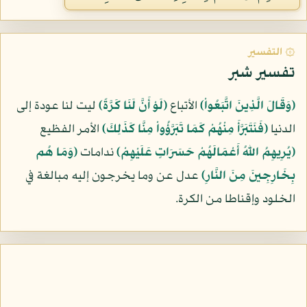
۞ التفسير
تفسير شبر
﴿وَقَالَ الَّذِينَ اتَّبَعُواْ﴾
الأتباع
﴿لَوْ أَنَّ لَنَا كَرَّةً﴾
ليت لنا عودة إلى
الدنيا
﴿فَنَتَبَرَّأَ مِنْهُمْ كَمَا تَبَرَّؤُواْ مِنَّا كَذَلِكَ﴾
الأمر الفظيع
﴿يُرِيهِمُ اللّهُ أَعْمَالَهُمْ حَسَرَاتٍ عَلَيْهِمْ﴾
ندامات
﴿وَمَا هُم
بِخَارِجِينَ مِنَ النَّارِ﴾
عدل عن وما يخرجون إليه مبالغة في
الخلود وإقناطا من الكرة.