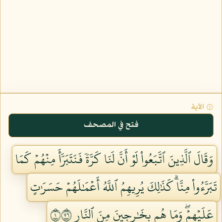
۞ الآية
فتح في المصحف
وَقَالَ ٱلَّذِينَ ٱتَّبَعُواْ لَوۡ أَنَّ لَنَا كَرَّةٗ فَنَتَبَرَّأَ مِنۡهُمۡ كَمَا
تَبَرَّءُواْ مِنَّاۗ كَذَٰلِكَ يُرِيهِمُ ٱللَّهُ أَعۡمَٰلَهُمۡ حَسَرَٰتٍ
عَلَيۡهِمۡۖ وَمَا هُم بِخَٰرِجِينَ مِنَ ٱلنَّارِ ١٦٧