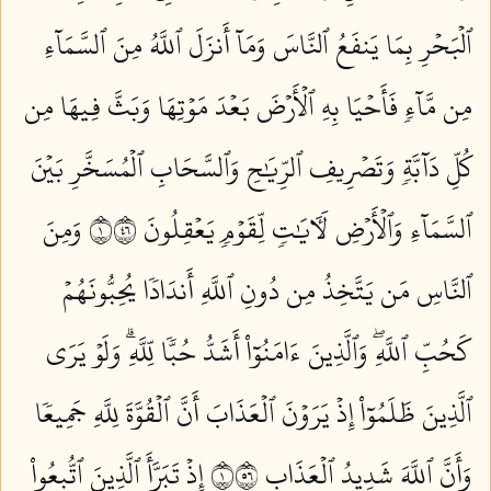
ٱلۡبَحۡرِ بِمَا يَنفَعُ ٱلنَّاسَ وَمَآ أَنزَلَ ٱللَّهُ مِنَ ٱلسَّمَآءِ
مِن مَّآءٖ فَأَحۡيَا بِهِ ٱلۡأَرۡضَ بَعۡدَ مَوۡتِهَا وَبَثَّ فِيهَا مِن
كُلِّ دَآبَّةٖ وَتَصۡرِيفِ ٱلرِّيَٰحِ وَٱلسَّحَابِ ٱلۡمُسَخَّرِ بَيۡنَ
ٱلسَّمَآءِ وَٱلۡأَرۡضِ لَأٓيَٰتٖ لِّقَوۡمٖ يَعۡقِلُونَ ١٦٤
وَمِنَ
ٱلنَّاسِ مَن يَتَّخِذُ مِن دُونِ ٱللَّهِ أَندَادٗا يُحِبُّونَهُمۡ
كَحُبِّ ٱللَّهِۖ وَٱلَّذِينَ ءَامَنُوٓاْ أَشَدُّ حُبّٗا لِّلَّهِۗ وَلَوۡ يَرَى
ٱلَّذِينَ ظَلَمُوٓاْ إِذۡ يَرَوۡنَ ٱلۡعَذَابَ أَنَّ ٱلۡقُوَّةَ لِلَّهِ جَمِيعٗا
وَأَنَّ ٱللَّهَ شَدِيدُ ٱلۡعَذَابِ ١٦٥
إِذۡ تَبَرَّأَ ٱلَّذِينَ ٱتُّبِعُواْ