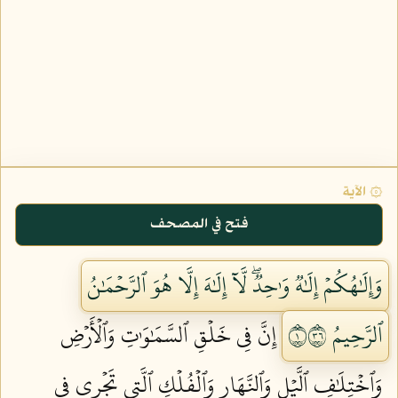
۞ الآية
فتح في المصحف
وَإِلَٰهُكُمۡ إِلَٰهٞ وَٰحِدٞۖ لَّآ إِلَٰهَ إِلَّا هُوَ ٱلرَّحۡمَٰنُ
ٱلرَّحِيمُ ١٦٣
إِنَّ فِي خَلۡقِ ٱلسَّمَٰوَٰتِ وَٱلۡأَرۡضِ
وَٱخۡتِلَٰفِ ٱلَّيۡلِ وَٱلنَّهَارِ وَٱلۡفُلۡكِ ٱلَّتِي تَجۡرِي فِي