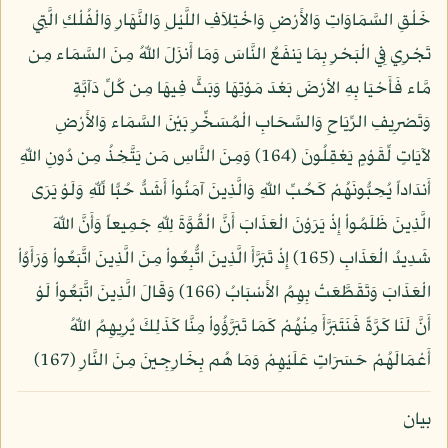
خَلْقِ السَّمَاوَاتِ وَالأَرْضِ وَاخْتِلاَفِ اللَّيْلِ وَالنَّهَارِ وَالْفُلْكِ الَّتِي
تَجْرِي فِي الْبَحْرِ بِمَا يَنفَعُ النَّاسَ وَمَا أَنزَلَ اللّهُ مِنَ السَّمَاء مِن
مَّاء فَأَحْيَا بِهِ الأرْضَ بَعْدَ مَوْتِهَا وَبَثَّ فِيهَا مِن كُلِّ دَآبَّةٍ
وَتَصْرِيفِ الرِّيَاحِ وَالسَّحَابِ الْمُسَخِّرِ بَيْنَ السَّمَاء وَالأَرْضِ
لآيَاتٍ لِّقَوْمٍ يَعْقِلُونَ (164) وَمِنَ النَّاسِ مَن يَتَّخِذُ مِن دُونِ اللّهِ
أَندَاداً يُحِبُّونَهُمْ كَحُبِّ اللّهِ وَالَّذِينَ آمَنُواْ أَشَدُّ حُبًّا لِّلّهِ وَلَوْ يَرَى
الَّذِينَ ظَلَمُواْ إِذْ يَرَوْنَ الْعَذَابَ أَنَّ الْقُوَّةَ لِلّهِ جَمِيعاً وَأَنَّ اللّهَ
شَدِيدُ الْعَذَابِ (165) إِذْ تَبَرَّأَ الَّذِينَ اتُّبِعُواْ مِنَ الَّذِينَ اتَّبَعُواْ وَرَأَوُاْ
الْعَذَابَ وَتَقَطَّعَتْ بِهِمُ الأَسْبَابُ (166) وَقَالَ الَّذِينَ اتَّبَعُواْ لَوْ
أَنَّ لَنَا كَرَّةً فَنَتَبَرَّأَ مِنْهُمْ كَمَا تَبَرَّؤُواْ مِنَّا كَذَلِكَ يُرِيهِمُ اللّهُ
أَعْمَالَهُمْ حَسَرَاتٍ عَلَيْهِمْ وَمَا هُم بِخَارِجِينَ مِنَ النَّارِ (167)
بيان