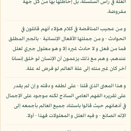
العلة في رأس السلسلة، بل إحاطتها بها من كل جهة
مفروضة.
و من عجيب المناقضة في كلام هؤلاء أنهم قائلون في
الحوادث - و من جملتها الأفعال الإنسانية - بالجبر المطلق
فما من فعل و لا حادث غيره إلا و هو معلول جبري لعلل
عندهم، و هم مع ذلك يزعمون أن الإنسان لو خلق إنسانا
آخر كان غير منته إلى علة العالم لو فرض له علة.
و هذا المعنى الذي قلنا - على لطفه و دقته و إن لم يقدر
على تقريره الفهم العامي الساذج لكنه موجود على الإجمال
في أذهانهم حيث قالوا باستناد جميع العالم بأجمعه إلى
الإله الصانع - و فيه العلل و المعلولات فهذا - أولا.