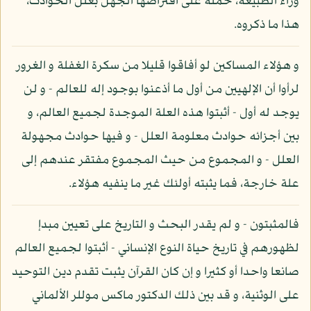
وراء الطبيعة، حمله على افتراضها الجهل بعلل الحوادث،
هذا ما ذكروه.
و هؤلاء المساكين لو أفاقوا قليلا من سكرة الغفلة و الغرور
لرأوا أن الإلهيين من أول ما أذعنوا بوجود إله للعالم - و لن
يوجد له أول - أثبتوا هذه العلة الموجدة لجميع العالم، و
بين أجزائه حوادث معلومة العلل - و فيها حوادث مجهولة
العلل - و المجموع من حيث المجموع مفتقر عندهم إلى
علة خارجة، فما يثبته أولئك غير ما ينفيه هؤلاء.
فالمثبتون - و لم يقدر البحث و التاريخ على تعيين مبدإ
لظهورهم في تاريخ حياة النوع الإنساني - أثبتوا لجميع العالم
صانعا واحدا أو كثيرا و إن كان القرآن يثبت تقدم دين التوحيد
على الوثنية، و قد بين ذلك الدكتور ماكس موللر الألماني