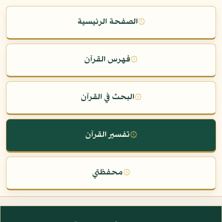
۞
الصفحة الرئيسية
۞
فهرس القرآن
۞
البحث في القرآن
۞
تفسير القرآن
۞
محفظتي