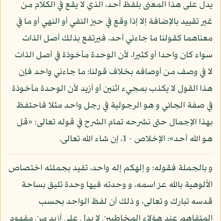
يدل على هذا المعنى بلفظ أحد، الذي لا يقع في الكلام من
غير تقييد بالإضافة إلا إذا وقع في حيز النفي أو النهي أو ما في
معناهما كقولنا ما جاءني أحد، فيرتفع بذلك أصل الذات
سواء كان واحدا أو كثيرا، لأن الوحدة مأخوذة في أصل الذات
لا في وصف من أوصافه بخلاف قولنا: ما جاءني واحد فإن
هذا القول لا يكذب بمجيء اثنين أو أزيد لأن الوحدة مأخوذة
في صفة الجائي و هو الرجولية في رجل واحد مثلا فاحتفظ
بهذا الإجمال حتى نشرحه تمام الشرح في قوله تعالى: «قل
هو الله أحد»: الإخلاص - 1، إن شاء الله تعالى.
و بالجملة فقوله: و إلهكم إله واحد، تفيد بجملته اختصاص
الألوهية بالله عز اسمه، و وحدته فيها وحدة تليق بساحة
قدسه تبارك و تعالى، و ذلك أن لفظ الواحد بحسب
المتفاهم عند هؤلاء المخاطبين لا يدل على أزيد من مفهوم