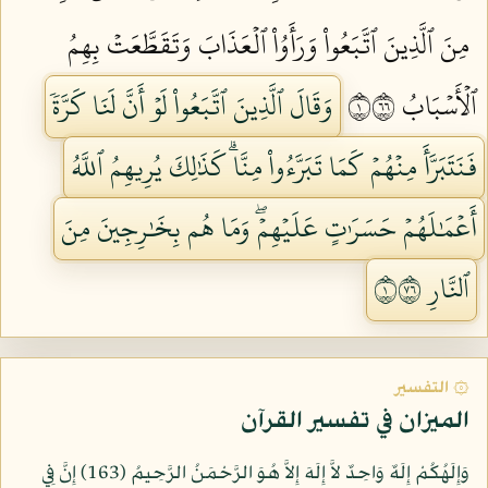
مِنَ ٱلَّذِينَ ٱتَّبَعُواْ وَرَأَوُاْ ٱلۡعَذَابَ وَتَقَطَّعَتۡ بِهِمُ
ٱلۡأَسۡبَابُ ١٦٦
وَقَالَ ٱلَّذِينَ ٱتَّبَعُواْ لَوۡ أَنَّ لَنَا كَرَّةٗ
فَنَتَبَرَّأَ مِنۡهُمۡ كَمَا تَبَرَّءُواْ مِنَّاۗ كَذَٰلِكَ يُرِيهِمُ ٱللَّهُ
أَعۡمَٰلَهُمۡ حَسَرَٰتٍ عَلَيۡهِمۡۖ وَمَا هُم بِخَٰرِجِينَ مِنَ
ٱلنَّارِ ١٦٧
۞ التفسير
الميزان في تفسير القرآن
وَإِلَهُكُمْ إِلَهٌ وَاحِدٌ لاَّ إِلَهَ إِلاَّ هُوَ الرَّحْمَنُ الرَّحِيمُ (163) إِنَّ فِي