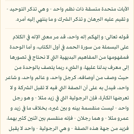
الآيات متحدة متسقة ذات نظم واحد - و هي تذكر التوحيد -
و تقيم عليه البرهان و تذكر الشرك و ما ينتهي إليه أمره.
قوله تعالى: و إلهكم إله واحد، قد مر معنى الإله في الكلام
على البسملة من سورة الحمد في أول الكتاب، و أما الوحدة
فمفهومها من المفاهيم البديهية التي لا نحتاج في تصورها
إلى معرف يدلنا عليها، و الشيء ربما يتصف بالوحدة من
حيث وصف من أوصافه، كرجل واحد، و عالم واحد، و شاعر
واحد، فيدل به على أن الصفة التي فيه لا تقبل الشركة و لا
تعرضها الكثرة، فإن الرجولية التي في زيد مثلا - و هو رجل
واحد - ليست منقسمة بينه و بين غيره، بخلاف ما في زيد و
عمرو مثلا - و هما رجلان - فإنه منقسم بين اثنين كثير بهما،
فزيد من جهة هذه الصفة - و هي الرجولية - واحد لا يقبل