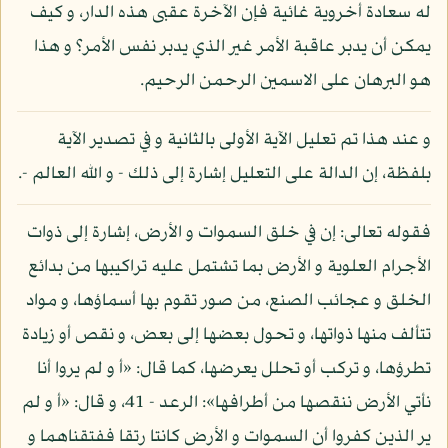
له سعادة أخروية غائية فإن الآخرة عقبى هذه الدار، و كيف
يمكن أن يدبر عاقبة الأمر غير الذي يدبر نفس الأمر؟ و هذا
هو البرهان على الاسمين الرحمن الرحيم.
و عند هذا تم تعليل الآية الأولى بالثانية و في تصدير الآية
بلفظة، إن الدالة على التعليل إشارة إلى ذلك - و الله العالم -.
فقوله تعالى: إن في خلق السموات و الأرض، إشارة إلى ذوات
الأجرام العلوية و الأرض بما تشتمل عليه تراكيبها من بدائع
الخلق و عجائب الصنع، من صور تقوم بها أسماؤها، و مواد
تتألف منها ذواتها، و تحول بعضها إلى بعض، و نقص أو زيادة
تطرؤها، و تركب أو تحلل يعرضها، كما قال: «أ و لم يروا أنا
نأتي الأرض ننقصها من أطرافها»: الرعد - 41، و قال: «أ و لم
ير الذين كفروا أن السموات و الأرض كانتا رتقا ففتقناهما و