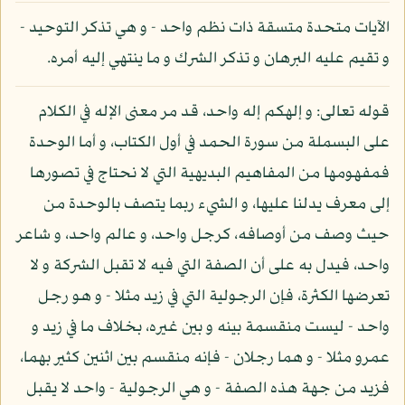
الآيات متحدة متسقة ذات نظم واحد - و هي تذكر التوحيد -
و تقيم عليه البرهان و تذكر الشرك و ما ينتهي إليه أمره.
قوله تعالى: و إلهكم إله واحد، قد مر معنى الإله في الكلام
على البسملة من سورة الحمد في أول الكتاب، و أما الوحدة
فمفهومها من المفاهيم البديهية التي لا نحتاج في تصورها
إلى معرف يدلنا عليها، و الشيء ربما يتصف بالوحدة من
حيث وصف من أوصافه، كرجل واحد، و عالم واحد، و شاعر
واحد، فيدل به على أن الصفة التي فيه لا تقبل الشركة و لا
تعرضها الكثرة، فإن الرجولية التي في زيد مثلا - و هو رجل
واحد - ليست منقسمة بينه و بين غيره، بخلاف ما في زيد و
عمرو مثلا - و هما رجلان - فإنه منقسم بين اثنين كثير بهما،
فزيد من جهة هذه الصفة - و هي الرجولية - واحد لا يقبل