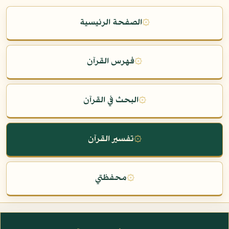
۞
الصفحة الرئيسية
۞
فهرس القرآن
۞
البحث في القرآن
۞
تفسير القرآن
۞
محفظتي