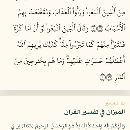
مِنَ ٱلَّذِينَ ٱتَّبَعُواْ وَرَأَوُاْ ٱلۡعَذَابَ وَتَقَطَّعَتۡ بِهِمُ
ٱلۡأَسۡبَابُ ١٦٦
وَقَالَ ٱلَّذِينَ ٱتَّبَعُواْ لَوۡ أَنَّ لَنَا كَرَّةٗ
فَنَتَبَرَّأَ مِنۡهُمۡ كَمَا تَبَرَّءُواْ مِنَّاۗ كَذَٰلِكَ يُرِيهِمُ ٱللَّهُ
أَعۡمَٰلَهُمۡ حَسَرَٰتٍ عَلَيۡهِمۡۖ وَمَا هُم بِخَٰرِجِينَ مِنَ
ٱلنَّارِ ١٦٧
۞ التفسير
الميزان في تفسير القرآن
وَإِلَهُكُمْ إِلَهٌ وَاحِدٌ لاَّ إِلَهَ إِلاَّ هُوَ الرَّحْمَنُ الرَّحِيمُ (163) إِنَّ فِي