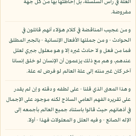
العلة في رأس السلسلة، بل إحاطتها بها من كل جهة
مفروضة.
و من عجيب المناقضة في كلام هؤلاء أنهم قائلون في
الحوادث - و من جملتها الأفعال الإنسانية - بالجبر المطلق
فما من فعل و لا حادث غيره إلا و هو معلول جبري لعلل
عندهم، و هم مع ذلك يزعمون أن الإنسان لو خلق إنسانا
آخر كان غير منته إلى علة العالم لو فرض له علة.
و هذا المعنى الذي قلنا - على لطفه و دقته و إن لم يقدر
على تقريره الفهم العامي الساذج لكنه موجود على الإجمال
في أذهانهم حيث قالوا باستناد جميع العالم بأجمعه إلى
الإله الصانع - و فيه العلل و المعلولات فهذا - أولا.