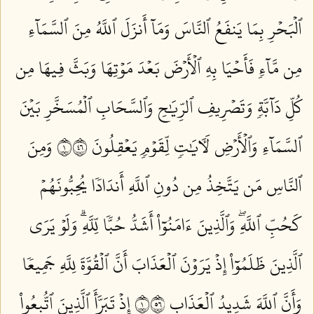
ٱلۡبَحۡرِ بِمَا يَنفَعُ ٱلنَّاسَ وَمَآ أَنزَلَ ٱللَّهُ مِنَ ٱلسَّمَآءِ
مِن مَّآءٖ فَأَحۡيَا بِهِ ٱلۡأَرۡضَ بَعۡدَ مَوۡتِهَا وَبَثَّ فِيهَا مِن
كُلِّ دَآبَّةٖ وَتَصۡرِيفِ ٱلرِّيَٰحِ وَٱلسَّحَابِ ٱلۡمُسَخَّرِ بَيۡنَ
ٱلسَّمَآءِ وَٱلۡأَرۡضِ لَأٓيَٰتٖ لِّقَوۡمٖ يَعۡقِلُونَ ١٦٤
وَمِنَ
ٱلنَّاسِ مَن يَتَّخِذُ مِن دُونِ ٱللَّهِ أَندَادٗا يُحِبُّونَهُمۡ
كَحُبِّ ٱللَّهِۖ وَٱلَّذِينَ ءَامَنُوٓاْ أَشَدُّ حُبّٗا لِّلَّهِۗ وَلَوۡ يَرَى
ٱلَّذِينَ ظَلَمُوٓاْ إِذۡ يَرَوۡنَ ٱلۡعَذَابَ أَنَّ ٱلۡقُوَّةَ لِلَّهِ جَمِيعٗا
وَأَنَّ ٱللَّهَ شَدِيدُ ٱلۡعَذَابِ ١٦٥
إِذۡ تَبَرَّأَ ٱلَّذِينَ ٱتُّبِعُواْ