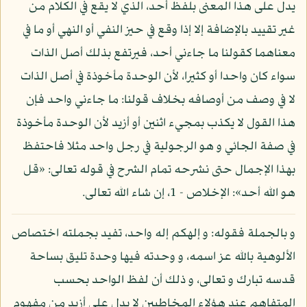
يدل على هذا المعنى بلفظ أحد، الذي لا يقع في الكلام من
غير تقييد بالإضافة إلا إذا وقع في حيز النفي أو النهي أو ما في
معناهما كقولنا ما جاءني أحد، فيرتفع بذلك أصل الذات
سواء كان واحدا أو كثيرا، لأن الوحدة مأخوذة في أصل الذات
لا في وصف من أوصافه بخلاف قولنا: ما جاءني واحد فإن
هذا القول لا يكذب بمجيء اثنين أو أزيد لأن الوحدة مأخوذة
في صفة الجائي و هو الرجولية في رجل واحد مثلا فاحتفظ
بهذا الإجمال حتى نشرحه تمام الشرح في قوله تعالى: «قل
هو الله أحد»: الإخلاص - 1، إن شاء الله تعالى.
و بالجملة فقوله: و إلهكم إله واحد، تفيد بجملته اختصاص
الألوهية بالله عز اسمه، و وحدته فيها وحدة تليق بساحة
قدسه تبارك و تعالى، و ذلك أن لفظ الواحد بحسب
المتفاهم عند هؤلاء المخاطبين لا يدل على أزيد من مفهوم