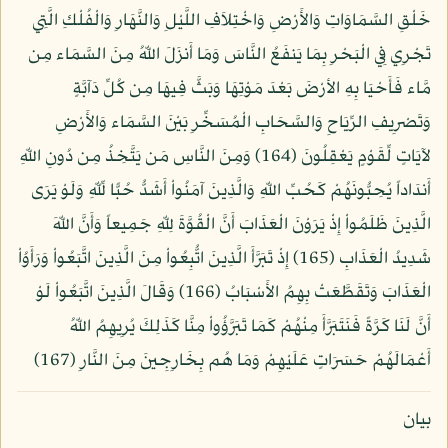
خَلْقِ السَّمَاوَاتِ وَالأَرْضِ وَاخْتِلاَفِ اللَّيْلِ وَالنَّهَارِ وَالْفُلْكِ الَّتِي
تَجْرِي فِي الْبَحْرِ بِمَا يَنفَعُ النَّاسَ وَمَا أَنزَلَ اللّهُ مِنَ السَّمَاء مِن
مَّاء فَأَحْيَا بِهِ الأرْضَ بَعْدَ مَوْتِهَا وَبَثَّ فِيهَا مِن كُلِّ دَآبَّةٍ
وَتَصْرِيفِ الرِّيَاحِ وَالسَّحَابِ الْمُسَخِّرِ بَيْنَ السَّمَاء وَالأَرْضِ
لآيَاتٍ لِّقَوْمٍ يَعْقِلُونَ (164) وَمِنَ النَّاسِ مَن يَتَّخِذُ مِن دُونِ اللّهِ
أَندَاداً يُحِبُّونَهُمْ كَحُبِّ اللّهِ وَالَّذِينَ آمَنُواْ أَشَدُّ حُبًّا لِّلّهِ وَلَوْ يَرَى
الَّذِينَ ظَلَمُواْ إِذْ يَرَوْنَ الْعَذَابَ أَنَّ الْقُوَّةَ لِلّهِ جَمِيعاً وَأَنَّ اللّهَ
شَدِيدُ الْعَذَابِ (165) إِذْ تَبَرَّأَ الَّذِينَ اتُّبِعُواْ مِنَ الَّذِينَ اتَّبَعُواْ وَرَأَوُاْ
الْعَذَابَ وَتَقَطَّعَتْ بِهِمُ الأَسْبَابُ (166) وَقَالَ الَّذِينَ اتَّبَعُواْ لَوْ
أَنَّ لَنَا كَرَّةً فَنَتَبَرَّأَ مِنْهُمْ كَمَا تَبَرَّؤُواْ مِنَّا كَذَلِكَ يُرِيهِمُ اللّهُ
أَعْمَالَهُمْ حَسَرَاتٍ عَلَيْهِمْ وَمَا هُم بِخَارِجِينَ مِنَ النَّارِ (167)
بيان