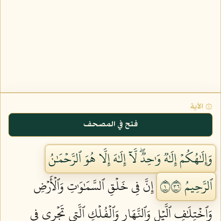
۞ الآية
فتح في المصحف
وَإِلَٰهُكُمۡ إِلَٰهٞ وَٰحِدٞۖ لَّآ إِلَٰهَ إِلَّا هُوَ ٱلرَّحۡمَٰنُ
ٱلرَّحِيمُ ١٦٣
إِنَّ فِي خَلۡقِ ٱلسَّمَٰوَٰتِ وَٱلۡأَرۡضِ
وَٱخۡتِلَٰفِ ٱلَّيۡلِ وَٱلنَّهَارِ وَٱلۡفُلۡكِ ٱلَّتِي تَجۡرِي فِي