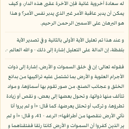
له سعادة أخروية غائية فإن الآخرة عقبى هذه الدار، و كيف
يمكن أن يدبر عاقبة الأمر غير الذي يدبر نفس الأمر؟ و هذا
هو البرهان على الاسمين الرحمن الرحيم.
و عند هذا تم تعليل الآية الأولى بالثانية و في تصدير الآية
بلفظة، إن الدالة على التعليل إشارة إلى ذلك - و الله العالم -.
فقوله تعالى: إن في خلق السموات و الأرض، إشارة إلى ذوات
الأجرام العلوية و الأرض بما تشتمل عليه تراكيبها من بدائع
الخلق و عجائب الصنع، من صور تقوم بها أسماؤها، و مواد
تتألف منها ذواتها، و تحول بعضها إلى بعض، و نقص أو زيادة
تطرؤها، و تركب أو تحلل يعرضها، كما قال: «أ و لم يروا أنا
نأتي الأرض ننقصها من أطرافها»: الرعد - 41، و قال: «أ و لم
ير الذين كفروا أن السموات و الأرض كانتا رتقا ففتقناهما و