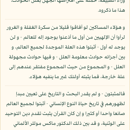
وراء الطبيعة، حمله على افتراضها الجهل بعلل الحوادث،
هذا ما ذكروه.
و هؤلاء المساكين لو أفاقوا قليلا من سكرة الغفلة و الغرور
لرأوا أن الإلهيين من أول ما أذعنوا بوجود إله للعالم - و لن
يوجد له أول - أثبتوا هذه العلة الموجدة لجميع العالم، و
بين أجزائه حوادث معلومة العلل - و فيها حوادث مجهولة
العلل - و المجموع من حيث المجموع مفتقر عندهم إلى
علة خارجة، فما يثبته أولئك غير ما ينفيه هؤلاء.
فالمثبتون - و لم يقدر البحث و التاريخ على تعيين مبدإ
لظهورهم في تاريخ حياة النوع الإنساني - أثبتوا لجميع العالم
صانعا واحدا أو كثيرا و إن كان القرآن يثبت تقدم دين التوحيد
على الوثنية، و قد بين ذلك الدكتور ماكس موللر الألماني