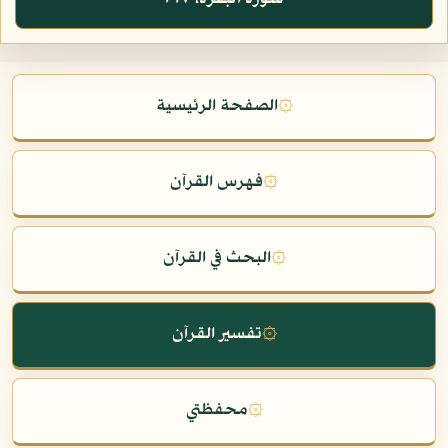
۞
الصفحة الرئيسية
۞
فهرس القرآن
۞
البحث في القرآن
۞
تفسير القرآن
۞
محفظتي