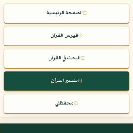
۞
الصفحة الرئيسية
۞
فهرس القرآن
۞
البحث في القرآن
۞
تفسير القرآن
۞
محفظتي