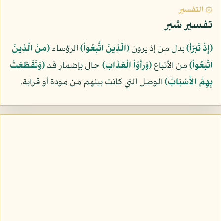
۞ التفسير
تفسير شبر
﴿إِذْ تَبَرَّأَ﴾
بدل من إذ يرون
﴿الَّذِينَ اتُّبِعُواْ﴾
الرؤساء
﴿مِنَ الَّذِينَ
اتَّبَعُواْ﴾
من الأتباع
﴿وَرَأَوُاْ الْعَذَابَ﴾
حال بإضمار قد
﴿وَتَقَطَّعَتْ
بِهِمُ الأَسْبَابُ﴾
الوصل التي كانت بينهم من مودة أو قرابة.