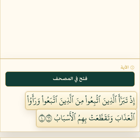
۞ الآية
فتح في المصحف
إِذۡ تَبَرَّأَ ٱلَّذِينَ ٱتُّبِعُواْ مِنَ ٱلَّذِينَ ٱتَّبَعُواْ وَرَأَوُاْ
ٱلۡعَذَابَ وَتَقَطَّعَتۡ بِهِمُ ٱلۡأَسۡبَابُ ١٦٦