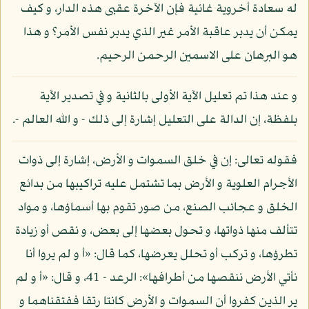
له سعادة أخروية غائية فإن الآخرة عقبى هذه الدار، و كيف
يمكن أن يدبر عاقبة الأمر غير الذي يدبر نفس الأمر؟ و هذا
هو البرهان على الاسمين الرحمن الرحيم.
و عند هذا تم تعليل الآية الأولى بالثانية و في تصدير الآية
بلفظة، إن الدالة على التعليل إشارة إلى ذلك - و الله العالم -.
فقوله تعالى: إن في خلق السموات و الأرض، إشارة إلى ذوات
الأجرام العلوية و الأرض بما تشتمل عليه تراكيبها من بدائع
الخلق و عجائب الصنع، من صور تقوم بها أسماؤها، و مواد
تتألف منها ذواتها، و تحول بعضها إلى بعض، و نقص أو زيادة
تطرؤها، و تركب أو تحلل يعرضها، كما قال: «أ و لم يروا أنا
نأتي الأرض ننقصها من أطرافها»: الرعد - 41، و قال: «أ و لم
ير الذين كفروا أن السموات و الأرض كانتا رتقا ففتقناهما و