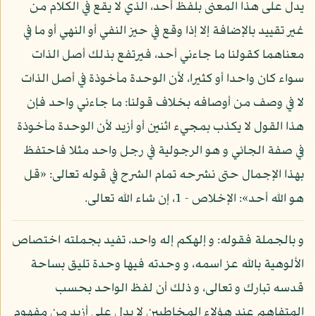
يدل على هذا المعنى بلفظ أحد، الذي لا يقع في الكلام من
غير تقييد بالإضافة إلا إذا وقع في حيز النفي أو النهي أو ما في
معناهما كقولنا ما جاءني أحد، فيرتفع بذلك أصل الذات
سواء كان واحدا أو كثيرا، لأن الوحدة مأخوذة في أصل الذات
لا في وصف من أوصافه بخلاف قولنا: ما جاءني واحد فإن
هذا القول لا يكذب بمجيء اثنين أو أزيد لأن الوحدة مأخوذة
في صفة الجائي و هو الرجولية في رجل واحد مثلا فاحتفظ
بهذا الإجمال حتى نشرحه تمام الشرح في قوله تعالى: «قل
هو الله أحد»: الإخلاص - 1، إن شاء الله تعالى.
و بالجملة فقوله: و إلهكم إله واحد، تفيد بجملته اختصاص
الألوهية بالله عز اسمه، و وحدته فيها وحدة تليق بساحة
قدسه تبارك و تعالى، و ذلك أن لفظ الواحد بحسب
المتفاهم عند هؤلاء المخاطبين لا يدل على أزيد من مفهوم