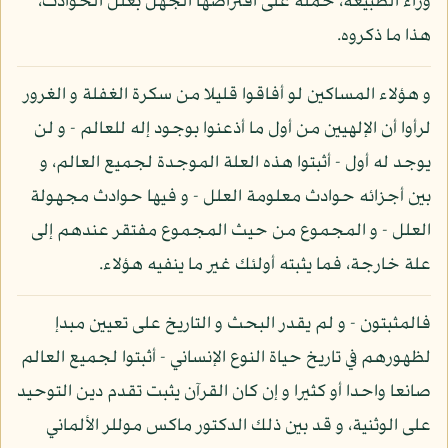
وراء الطبيعة، حمله على افتراضها الجهل بعلل الحوادث،
هذا ما ذكروه.
و هؤلاء المساكين لو أفاقوا قليلا من سكرة الغفلة و الغرور
لرأوا أن الإلهيين من أول ما أذعنوا بوجود إله للعالم - و لن
يوجد له أول - أثبتوا هذه العلة الموجدة لجميع العالم، و
بين أجزائه حوادث معلومة العلل - و فيها حوادث مجهولة
العلل - و المجموع من حيث المجموع مفتقر عندهم إلى
علة خارجة، فما يثبته أولئك غير ما ينفيه هؤلاء.
فالمثبتون - و لم يقدر البحث و التاريخ على تعيين مبدإ
لظهورهم في تاريخ حياة النوع الإنساني - أثبتوا لجميع العالم
صانعا واحدا أو كثيرا و إن كان القرآن يثبت تقدم دين التوحيد
على الوثنية، و قد بين ذلك الدكتور ماكس موللر الألماني