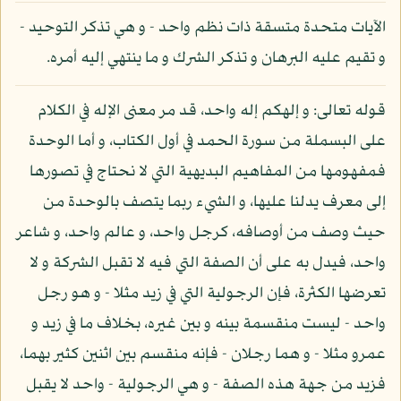
الآيات متحدة متسقة ذات نظم واحد - و هي تذكر التوحيد -
و تقيم عليه البرهان و تذكر الشرك و ما ينتهي إليه أمره.
قوله تعالى: و إلهكم إله واحد، قد مر معنى الإله في الكلام
على البسملة من سورة الحمد في أول الكتاب، و أما الوحدة
فمفهومها من المفاهيم البديهية التي لا نحتاج في تصورها
إلى معرف يدلنا عليها، و الشيء ربما يتصف بالوحدة من
حيث وصف من أوصافه، كرجل واحد، و عالم واحد، و شاعر
واحد، فيدل به على أن الصفة التي فيه لا تقبل الشركة و لا
تعرضها الكثرة، فإن الرجولية التي في زيد مثلا - و هو رجل
واحد - ليست منقسمة بينه و بين غيره، بخلاف ما في زيد و
عمرو مثلا - و هما رجلان - فإنه منقسم بين اثنين كثير بهما،
فزيد من جهة هذه الصفة - و هي الرجولية - واحد لا يقبل