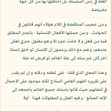
العلة في رأس السلسلة، بل إحاطتها بها من كل جهة
مفروضة.
و من عجيب المناقضة في كلام هؤلاء أنهم قائلون في
الحوادث - و من جملتها الأفعال الإنسانية - بالجبر المطلق
فما من فعل و لا حادث غيره إلا و هو معلول جبري لعلل
عندهم، و هم مع ذلك يزعمون أن الإنسان لو خلق إنسانا
آخر كان غير منته إلى علة العالم لو فرض له علة.
و هذا المعنى الذي قلنا - على لطفه و دقته و إن لم يقدر
على تقريره الفهم العامي الساذج لكنه موجود على الإجمال
في أذهانهم حيث قالوا باستناد جميع العالم بأجمعه إلى
الإله الصانع - و فيه العلل و المعلولات فهذا - أولا.