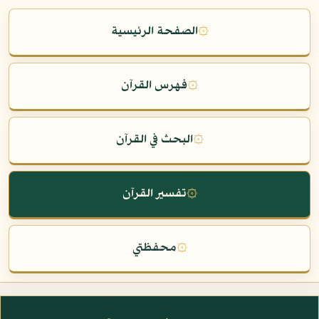
۞
الصفحة الرئيسية
۞
فهرس القرآن
۞
البحث في القرآن
۞
تفسير القرآن
۞
محفظتي