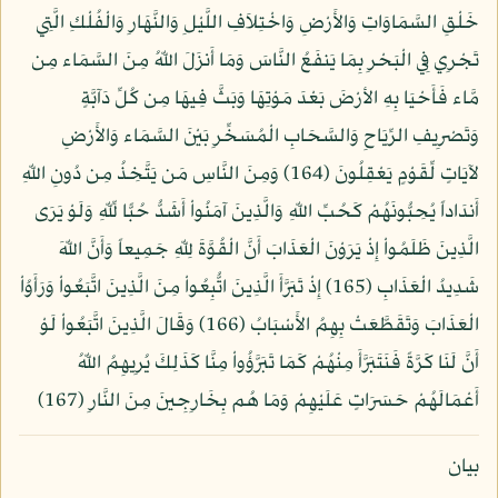
خَلْقِ السَّمَاوَاتِ وَالأَرْضِ وَاخْتِلاَفِ اللَّيْلِ وَالنَّهَارِ وَالْفُلْكِ الَّتِي
تَجْرِي فِي الْبَحْرِ بِمَا يَنفَعُ النَّاسَ وَمَا أَنزَلَ اللّهُ مِنَ السَّمَاء مِن
مَّاء فَأَحْيَا بِهِ الأرْضَ بَعْدَ مَوْتِهَا وَبَثَّ فِيهَا مِن كُلِّ دَآبَّةٍ
وَتَصْرِيفِ الرِّيَاحِ وَالسَّحَابِ الْمُسَخِّرِ بَيْنَ السَّمَاء وَالأَرْضِ
لآيَاتٍ لِّقَوْمٍ يَعْقِلُونَ (164) وَمِنَ النَّاسِ مَن يَتَّخِذُ مِن دُونِ اللّهِ
أَندَاداً يُحِبُّونَهُمْ كَحُبِّ اللّهِ وَالَّذِينَ آمَنُواْ أَشَدُّ حُبًّا لِّلّهِ وَلَوْ يَرَى
الَّذِينَ ظَلَمُواْ إِذْ يَرَوْنَ الْعَذَابَ أَنَّ الْقُوَّةَ لِلّهِ جَمِيعاً وَأَنَّ اللّهَ
شَدِيدُ الْعَذَابِ (165) إِذْ تَبَرَّأَ الَّذِينَ اتُّبِعُواْ مِنَ الَّذِينَ اتَّبَعُواْ وَرَأَوُاْ
الْعَذَابَ وَتَقَطَّعَتْ بِهِمُ الأَسْبَابُ (166) وَقَالَ الَّذِينَ اتَّبَعُواْ لَوْ
أَنَّ لَنَا كَرَّةً فَنَتَبَرَّأَ مِنْهُمْ كَمَا تَبَرَّؤُواْ مِنَّا كَذَلِكَ يُرِيهِمُ اللّهُ
أَعْمَالَهُمْ حَسَرَاتٍ عَلَيْهِمْ وَمَا هُم بِخَارِجِينَ مِنَ النَّارِ (167)
بيان