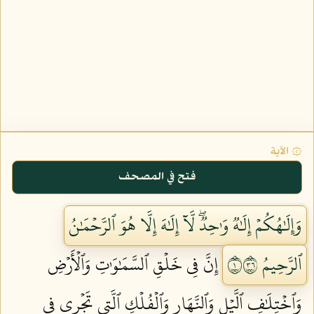
۞ الآية
فتح في المصحف
وَإِلَٰهُكُمۡ إِلَٰهٞ وَٰحِدٞۖ لَّآ إِلَٰهَ إِلَّا هُوَ ٱلرَّحۡمَٰنُ
ٱلرَّحِيمُ ١٦٣
إِنَّ فِي خَلۡقِ ٱلسَّمَٰوَٰتِ وَٱلۡأَرۡضِ
وَٱخۡتِلَٰفِ ٱلَّيۡلِ وَٱلنَّهَارِ وَٱلۡفُلۡكِ ٱلَّتِي تَجۡرِي فِي