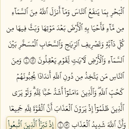
ٱلۡبَحۡرِ بِمَا يَنفَعُ ٱلنَّاسَ وَمَآ أَنزَلَ ٱللَّهُ مِنَ ٱلسَّمَآءِ
مِن مَّآءٖ فَأَحۡيَا بِهِ ٱلۡأَرۡضَ بَعۡدَ مَوۡتِهَا وَبَثَّ فِيهَا مِن
كُلِّ دَآبَّةٖ وَتَصۡرِيفِ ٱلرِّيَٰحِ وَٱلسَّحَابِ ٱلۡمُسَخَّرِ بَيۡنَ
ٱلسَّمَآءِ وَٱلۡأَرۡضِ لَأٓيَٰتٖ لِّقَوۡمٖ يَعۡقِلُونَ ١٦٤
وَمِنَ
ٱلنَّاسِ مَن يَتَّخِذُ مِن دُونِ ٱللَّهِ أَندَادٗا يُحِبُّونَهُمۡ
كَحُبِّ ٱللَّهِۖ وَٱلَّذِينَ ءَامَنُوٓاْ أَشَدُّ حُبّٗا لِّلَّهِۗ وَلَوۡ يَرَى
ٱلَّذِينَ ظَلَمُوٓاْ إِذۡ يَرَوۡنَ ٱلۡعَذَابَ أَنَّ ٱلۡقُوَّةَ لِلَّهِ جَمِيعٗا
وَأَنَّ ٱللَّهَ شَدِيدُ ٱلۡعَذَابِ ١٦٥
إِذۡ تَبَرَّأَ ٱلَّذِينَ ٱتُّبِعُواْ