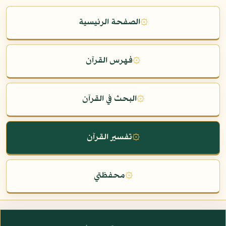
۞
الصفحة الرئيسية
۞
فهرس القرآن
۞
البحث في القرآن
۞
تفسير القرآن
۞
محفظتي