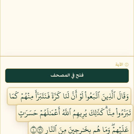
۞ الآية
فتح في المصحف
وَقَالَ ٱلَّذِينَ ٱتَّبَعُواْ لَوۡ أَنَّ لَنَا كَرَّةٗ فَنَتَبَرَّأَ مِنۡهُمۡ كَمَا
تَبَرَّءُواْ مِنَّاۗ كَذَٰلِكَ يُرِيهِمُ ٱللَّهُ أَعۡمَٰلَهُمۡ حَسَرَٰتٍ
عَلَيۡهِمۡۖ وَمَا هُم بِخَٰرِجِينَ مِنَ ٱلنَّارِ ١٦٧