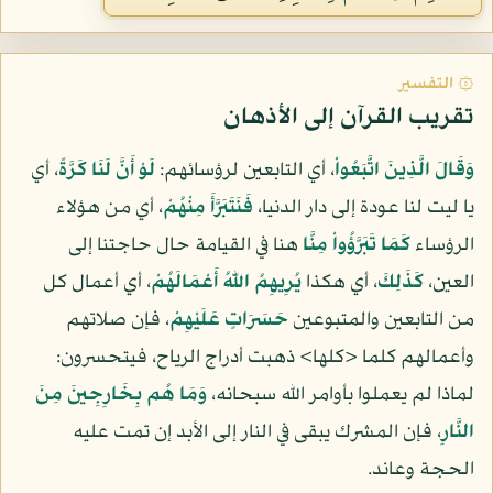
۞ التفسير
تقريب القرآن إلى الأذهان
وَقَالَ الَّذِينَ اتَّبَعُواْ
، أي التابعين لرؤسائهم:
لَوْ أَنَّ لَنَا كَرَّةً
، أي
يا ليت لنا عودة إلى دار الدنيا،
فَنَتَبَرَّأَ مِنْهُمْ
، أي من هؤلاء
الرؤساء
كَمَا تَبَرَّؤُواْ مِنَّا
هنا في القيامة حال حاجتنا إلى
العين،
كَذَلِكَ
، أي هكذا
يُرِيهِمُ اللّهُ أَعْمَالَهُمْ
، أي أعمال كل
من التابعين والمتبوعين
حَسَرَاتٍ عَلَيْهِمْ
، فإن صلاتهم
وأعمالهم كلما <كلها> ذهبت أدراج الرياح، فيتحسرون:
لماذا لم يعملوا بأوامر الله سبحانه،
وَمَا هُم بِخَارِجِينَ مِنَ
النَّارِ
، فإن المشرك يبقى في النار إلى الأبد إن تمت عليه
الحجة وعاند.