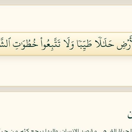
ۡأَرۡضِ حَلَٰلٗا طَيِّبٗا وَلَا تَتَّبِعُواْ خُطُوَٰتِ ٱلشَّي
ن
الحياة التي هي مقصد الإنسان، وإليها يرجع كثير من ح