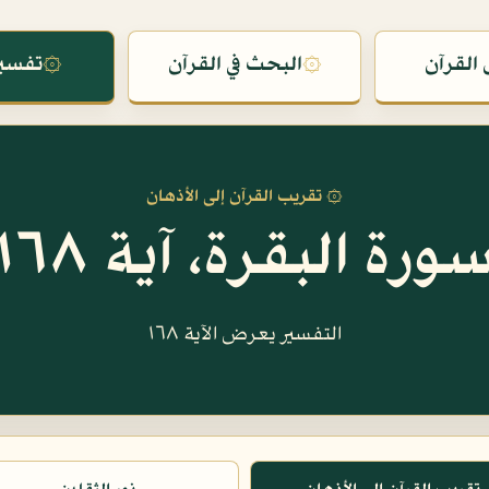
القرآن
۞
البحث في القرآن
۞
تفسير
۞ تقريب القرآن إلى الأذهان
ورة البقرة، آية ١٦٨
التفسير يعرض الآية ١٦٨