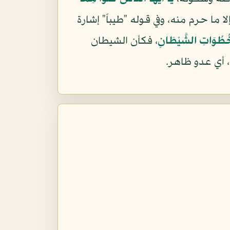
لا ما حرم منه، وفي قوله "طيباً" إشارة
اْ خُطُوَاتِ الشَّيْطَانِ
، فكأن الشيطان
، أي عدو ظاهر.