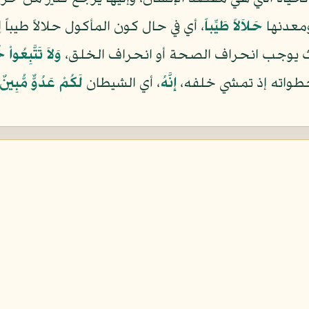
ومعدنها
حَلاَلاً طَيِّباً
، أي في حال كون المأكول حلالاً طيباً إ
ث يوجب انحراف الصحة أو انحراف الخلق،
وَلاَ تَتَّبِعُو
 خطواته إذ تمشي خلفه،
إِنَّهُ
، أي الشيطان
لَكُمْ عَدُوٌّ مُّبِينٌ