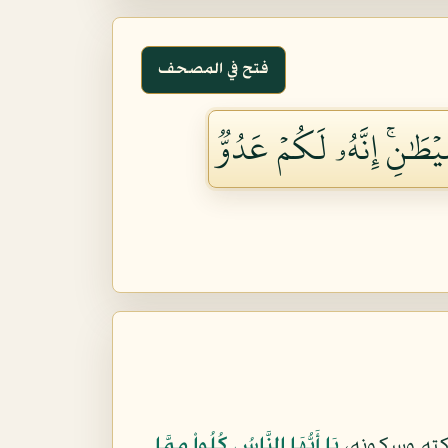
فتح في المصحف
ۡطَٰنِۚ إِنَّهُۥ لَكُمۡ عَدُوّٞ
ركته وسكونه،
يَا أَيُّهَا النَّاسُ كُلُواْ مِمَّا