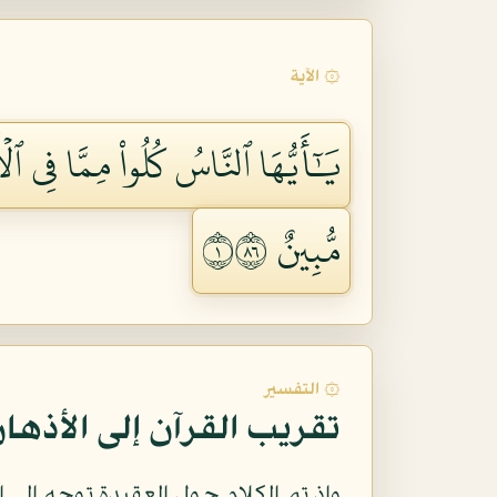
۞ الآية
يَٰٓأَيُّهَا ٱلنَّاسُ كُلُواْ مِمَّا فِي ٱل
مُّبِينٌ ١٦٨
۞ التفسير
تقريب القرآن إلى الأذها
وإذ تم الكلام حول العقيدة توجه إلى 