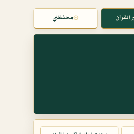
 القرآن
۞
محفظتي