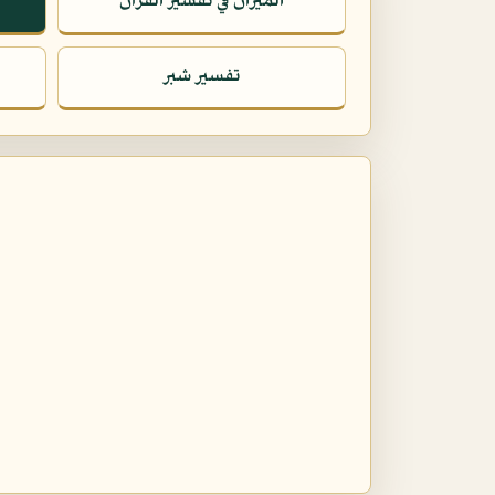
الميزان في تفسير القرآن
تفسير شبر