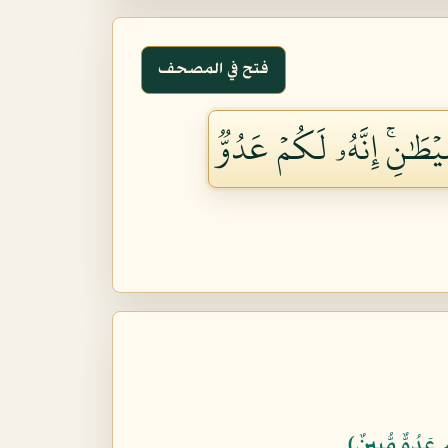
فتح في المصحف
ۡطَٰنِۚ إِنَّهُۥ لَكُمۡ عَدُوّٞ
 عَدُوٌّ مُّبِينٌ﴾