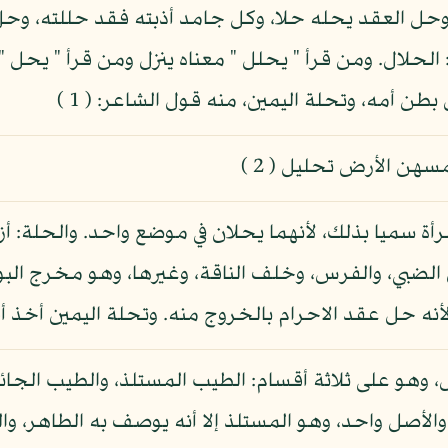
 وحل العقد يحله حلا، وكل جامد أذبته فقد حللته، وحل 
لحلال. ومن قرأ " يحلل " معناه ينزل ومن قرأ " يحل 
 أمه، وتحلة اليمين، منه قول الشاعر: ( 1 )
سهن الأرض تحليل ( 2 )
رأة سميا بذلك، لأنهما يحلان في موضع واحد. والحلة: أزار
 الضبي، والفرس، وخلف الناقة، وغيرها، وهو مخرج البو
ه حل عقد الاحرام بالخروج منه. وتحلة اليمين أخذ أقل
و على ثلاثة أقسام: الطيب المستلذ، والطيب الجائز، 
يبا " ( 3 ) أي طاهرا. والأصل واحد، وهو المستلذ إلا أنه يوصف به ال