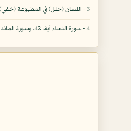
3 - اللسان (حلل) في المطبوعة (خفي) بدل (تحفي) والأصلاب بدل (الاضلاف).
4 - سورة النساء آية: 42، وسورة المائدة آية: 7.