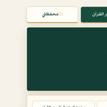
 القرآن
۞
محفظتي