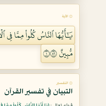
۞ الآية
يَٰٓأَيُّهَا ٱلنَّاسُ كُلُواْ مِمَّا فِي ٱل
مُّبِينٌ ١٦٨
۞ التفسير
التبيان في تفسير القرآن
قوله تعالى:
﴿يَا أَيُّهَا النَّاسُ كُلُواْ مِمَّا فِ