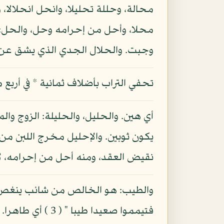
محالة، وحللة تحليلا، وانحل انحلالا،
محلا، وأحل من إحرامه وحل، والحل: ا
وجبت. والحلال الجدي الذي يشق عن بطن
تحفي التراب بأضلاف ثمانية * في أربع م
أي هين. والحليل، والحليلة: الزوج والم
يكون ثوبين. والإحليل مخرج اللبن من
نقيض العقد، ومنه أحل من إحرامه، لأن
والطيب: هو الخالص من شائب ينغص، وه
فتيمموا صعيدا ط