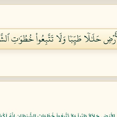
ۡأَرۡضِ حَلَٰلٗا طَيِّبٗا وَلَا تَتَّبِعُواْ خُطُوَٰتِ ٱلشَّي
ي الأَرْضِ حَلاَلاً طَيِّباً وَلاَ تَتَّبِعُواْ خُطُوَاتِ الشَّيْطَانِ إِنَّهُ لَكُمْ