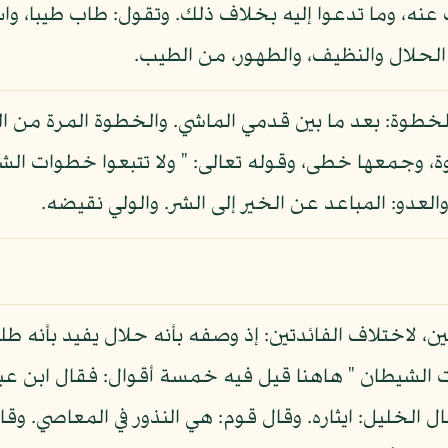
نه، وما تدعوا إليه بخلاف ذلك. وتقول: طاب طيبا، وا
 الحلال والنظيف، والطهور، من الطيب.
خطوة: بعد ما بين قدمي الماشي. والخطوة المرة من ا
جمعها خطى، وقوله تعالى: " ولا تتبعوا خطوات الشيطان "
لعدو: المباعد عن الخير إلى الشر. والولي نقيضه.
ين، لاختلاف الفائدتين: إذ وصفه بأنه حلال يفيد بأنه 
وات الشيطان " هاهنا قيل فيه خمسة أقوال: فقال ابن عب
 الخليل: ايثاره. وقال قوم: هي النذور في المعاصي. وقا