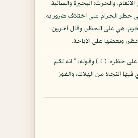
لانعام، والحرث: البحيرة والسائبة
 على حظر الحرام على اختلاف ضرور به،
ل قوم: هي على الحظر. وقال آخرون:
ظر، وبعضها على الإباحة.
قد بينا ما عندنا في ذلك في أصول الفقه إلا أن هذه الآية دالة على إباحة المآكل إلا ما دل الدليل على حظره. ( 4 ) وقوله: " انه لكم
فيها النجاة من الهلاك، والفوز