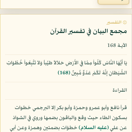
۞ التفسير
مجمع البيان في تفسير القرآن
الآيـة 168
يَا أَيُّهَا النَّاسُ كُلُواْ مِمَّا فِي الأَرْضِ حَلاَلاً طَيِّباً وَلاَ تَتَّبِعُواْ خُطُوَاتِ
الشَّيْطَانِ إِنَّهُ لَكُمْ عَدُوٌّ مُّبِينٌ
﴿168﴾
القراءة
قرأ نافع وأبو عمرو وحمزة وأبو بكر إلا البرجمي خطوات
بسكون الطاء حيث وقع والباقون بضمها وروي في الشواذ
عن علي
(عليه السلام)
خطؤات بضمتين وهمزة وعن أبي