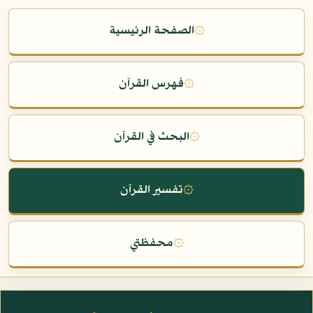
۞
الصفحة الرئيسية
۞
فهرس القرآن
۞
البحث في القرآن
۞
تفسير القرآن
۞
محفظتي