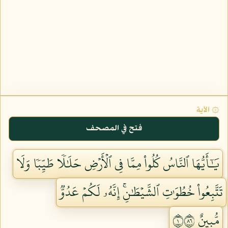
۞ الآية
فتح في المصحف
يَٰٓأَيُّهَا ٱلنَّاسُ كُلُواْ مِمَّا فِي ٱلۡأَرۡضِ حَلَٰلٗا طَيِّبٗا وَلَا
تَتَّبِعُواْ خُطُوَٰتِ ٱلشَّيۡطَٰنِۚ إِنَّهُۥ لَكُمۡ عَدُوّٞ
مُّبِينٌ ١٦٨