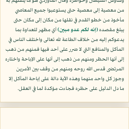
وساوس الشيطان وخواطره وقال الماوردي هو ما ينقلهم به
من معصية إلى معصية حتى يستوعبوا جميع المعاصي
مأخوذ من خطو القدم في نقلها من مكان إلى مكان حتى
يبلغ مقصده
﴿إنه لكم عدو مبين﴾
أي مظهر للعداوة بما
يدعوكم إليه من خلاف الطاعة لله تعالى واختلف الناس في
المأكل والمنافع التي لا ضرر على أحد فيها فمنهم من ذهب
إلى أنها الحظر ومنهم من ذهب إلى أنها على الإباحة واختاره
المرتضى قدس الله روحه ومنهم من وقف بين الأمرين
وجوز كل واحد منهما وهذه الآية دالة على إباحة المأكل إلا
ما دل الدليل على حظره فجاءت مؤكدة لما في العقل.