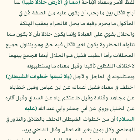
لفظ الأمر ومعناه الإباحة
﴿مما في الأرض حلالا طيبا﴾
لما
أباح الأكل بين ما يجب أن يكون عليه من الصفة لأن في
المأكول ما يحرم وفيه ما يحل فالحرام يعقب الهلكة
والحلال يقوي على العبادة وإنما يكون حلالا بأن لا يكون مما
تناوله الحظر ولا يكون لغير الآكل فيه حق وهو يتناول جميع
المحللات وأما الطيب فقيل هو الحلال أيضا فجمع بينهما
لاختلاف اللفظين تأكيدا وقيل معناه ما يستطيبونه
ويستلذونه في العاجل والآجل
﴿ولا تتبعوا خطوات الشيطان﴾
اختلف في معناه فقيل أعماله عن ابن عباس وقيل خطاياه
عن مجاهد وقتادة وقيل طاعتكم إياه عن السدي وقيل آثاره
عن الخليل وروي عن أبي جعفر وأبي عبد الله
(عليه
السلام)
أن من خطوات الشيطان الحلف بالطلاق والنذور في
المعاصي وكل يمين بغير الله تعالى وقال القاضي يريد