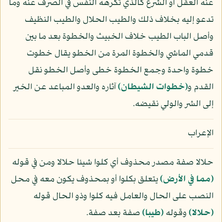
عنه العقل أو الشرع كالذي تكرهه النفس في الصرف عنه وما
تدعو إليه بخلاف ذلك والطيب الحلال والطيب النظيف
وأصل الباب الطيب خلاف الخبيث والخطوة بعد ما بين
قدمي الماشي والخطوة المرة من الخطو يقال خطوت
خطوة واحدة وجمع الخطوة خطى وأصل الخطو نقل
القدم و
﴿خطوات الشيطان﴾
آثاره والعدو المباعد عن الخير
إلى الشر والولي نقيضه.
الإعراب
حلالا صفة مصدر محذوف أي كلوا شيئا حلالا ومن في قوله
﴿مما في الأرض﴾
يتعلق بكلوا أو بمحذوف يكون معه في محل
النصب على الحال والعامل فيه كلوا وذو الحال قوله
﴿حلالا﴾
وقوله
﴿طيبا﴾
صفة بعد صفة.