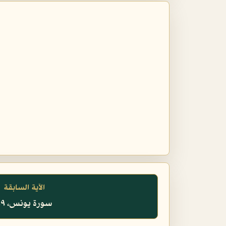
الآية السابقة
سورة يونس، ٩٩