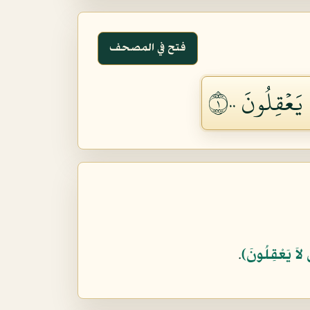
فتح في المصحف
َعۡقِلُونَ ١٠٠
 لاَ يَعْقِلُونَ﴾
.