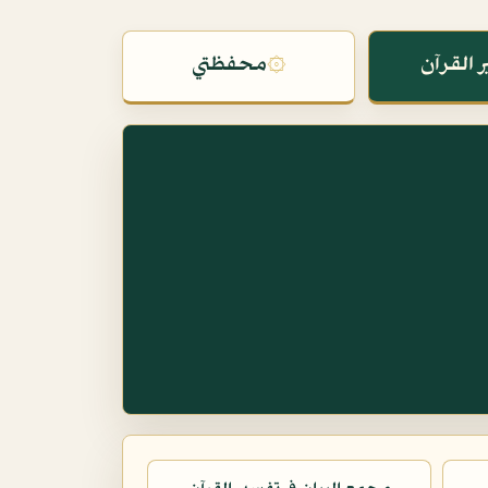
 القرآن
۞
محفظتي