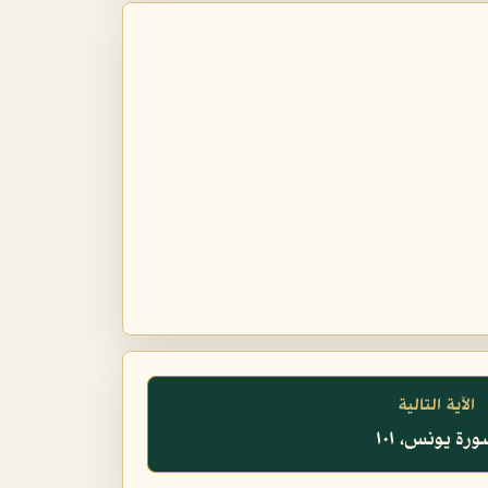
الآية التالية
رة يونس، ١٠١