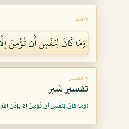
۞ الآية
وَمَا كَانَ لِنَفۡسٍ أَن تُؤۡمِنَ إِلَّا 
۞ التفسير
تفسير شبر
﴿وَمَا كَانَ لِنَفْسٍ أَن تُؤْمِنَ إِلاَّ بِإِذْنِ اللّهِ