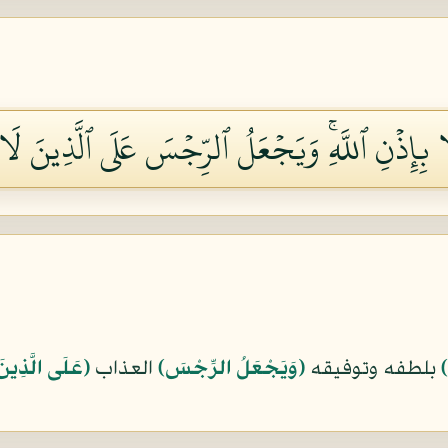
بِإِذۡنِ ٱللَّهِۚ وَيَجۡعَلُ ٱلرِّجۡسَ عَلَى ٱلَّذِينَ لَا ي
﴾
بلطفه وتوفيقه
﴿وَيَجْعَلُ الرِّجْسَ﴾
العذاب
﴿عَلَى الَّذِينَ