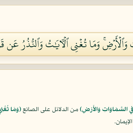
وَٱلۡأَرۡضِۚ وَمَا تُغۡنِي ٱلۡأٓيَٰتُ وَٱلنُّذُرُ عَن قَوۡمٖ
ِي السَّمَاوَاتِ وَالأَرْضِ﴾
من الدلائل على الصانع
﴿وَمَا تُغْنِي
الإيمان.