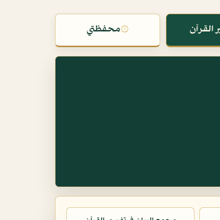
 القرآن
۞
محفظتي