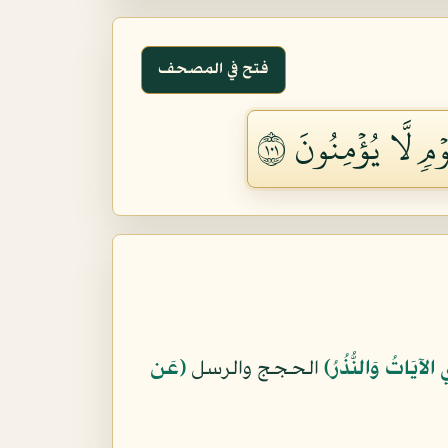
فتح في المصحف
 لَّا يُؤۡمِنُونَ ١٠١
 الآيَاتُ وَالنُّذُرُ﴾
الحجج والرسل
﴿عَن