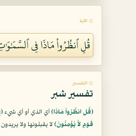
۞ الآية
قُلِ ٱنظُرُواْ مَاذَا فِي ٱلسَّمَٰوَٰتِ 
۞ التفسير
تفسير شبر
﴿قُلِ انظُرُواْ مَاذَا﴾
أي الذي أو أي شيء
﴿ف
قَوْمٍ لاَّ يُؤْمِنُونَ﴾
لا يقبلونها ولا يريدون 