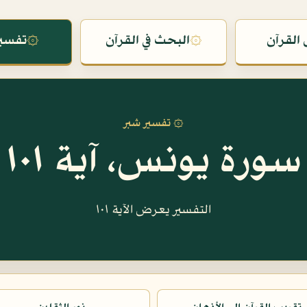
القرآن
۞
البحث في القرآن
۞
تفسير
۞ تفسير شبر
سورة يونس، آية ١٠١
التفسير يعرض الآية ١٠١