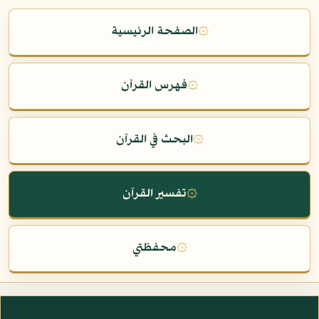
۞
الصفحة الرئيسية
۞
فهرس القرآن
۞
البحث في القرآن
۞
تفسير القرآن
۞
محفظتي