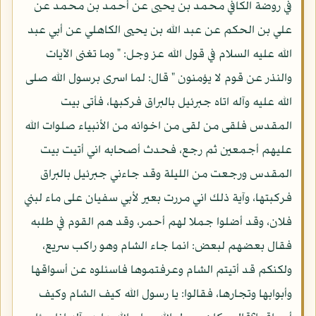
في روضة الكافي محمد بن يحيى عن أحمد بن محمد عن
علي بن الحكم عن عبد الله بن يحيى الكاهلي عن أبي عبد
الله عليه السلام في قول الله عز وجل: " وما تغنى الآيات
والنذر عن قوم لا يؤمنون " قال: لما اسرى برسول الله صلى
الله عليه وآله اتاه جبرئيل بالبراق فركبها، فأتى بيت
المقدس فلقى من لقى من اخوانه من الأنبياء صلوات الله
عليهم أجمعين ثم رجع، فحدث أصحابه اني أتيت بيت
المقدس ورجعت من الليلة وقد جاءني جبرئيل بالبراق
فركبتها، وآية ذلك اني مررت بعير لأبي سفيان على ماء لبني
فلان، وقد أضلوا جملا لهم أحمر، وقد هم القوم في طلبه
فقال بعضهم لبعض: انما جاء الشام وهو راكب سريع،
ولكنكم قد أتيتم الشام وعرفتموها فاسئلوه عن أسواقها
وأبوابها وتجارها، فقالوا: يا رسول الله كيف الشام وكيف