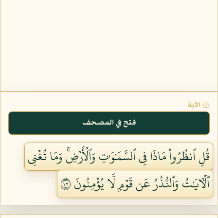
۞ الآية
فتح في المصحف
قُلِ ٱنظُرُواْ مَاذَا فِي ٱلسَّمَٰوَٰتِ وَٱلۡأَرۡضِۚ وَمَا تُغۡنِي
ٱلۡأٓيَٰتُ وَٱلنُّذُرُ عَن قَوۡمٖ لَّا يُؤۡمِنُونَ ١٠١