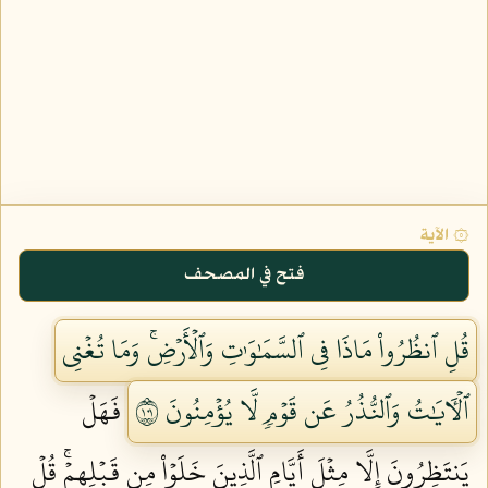
۞ الآية
فتح في المصحف
قُلِ ٱنظُرُواْ مَاذَا فِي ٱلسَّمَٰوَٰتِ وَٱلۡأَرۡضِۚ وَمَا تُغۡنِي
ٱلۡأٓيَٰتُ وَٱلنُّذُرُ عَن قَوۡمٖ لَّا يُؤۡمِنُونَ ١٠١
فَهَلۡ
يَنتَظِرُونَ إِلَّا مِثۡلَ أَيَّامِ ٱلَّذِينَ خَلَوۡاْ مِن قَبۡلِهِمۡۚ قُلۡ