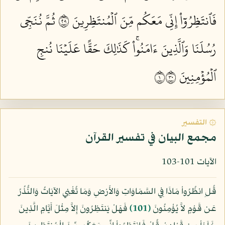
فَٱنتَظِرُوٓاْ إِنِّي مَعَكُم مِّنَ ٱلۡمُنتَظِرِينَ ١٠٢
ثُمَّ نُنَجِّي
رُسُلَنَا وَٱلَّذِينَ ءَامَنُواْۚ كَذَٰلِكَ حَقًّا عَلَيۡنَا نُنجِ
ٱلۡمُؤۡمِنِينَ ١٠٣
۞ التفسير
مجمع البيان في تفسير القرآن
الآيات 101-103
قُلِ انظُرُواْ مَاذَا فِي السَّمَاوَاتِ وَالأَرْضِ وَمَا تُغْنِي الآيَاتُ وَالنُّذُرُ
عَن قَوْمٍ لاَّ يُؤْمِنُونَ
﴿101﴾
فَهَلْ يَنتَظِرُونَ إِلاَّ مِثْلَ أَيَّامِ الَّذِينَ