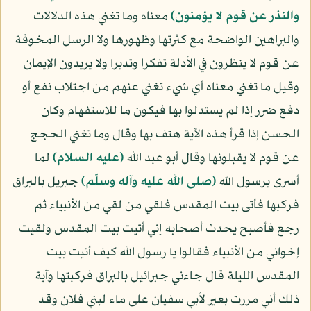
والنذر عن قوم لا يؤمنون﴾
معناه وما تغني هذه الدلالات
والبراهين الواضحة مع كثرتها وظهورها ولا الرسل المخوفة
عن قوم لا ينظرون في الأدلة تفكرا وتدبرا ولا يريدون الإيمان
وقيل ما تغني معناه أي شيء تغني عنهم من اجتلاب نفع أو
دفع ضرر إذا لم يستدلوا بها فيكون ما للاستفهام وكان
الحسن إذا قرأ هذه الآية هتف بها وقال وما تغني الحجج
عن قوم لا يقبلونها وقال أبو عبد الله
(عليه السلام)
لما
أسرى برسول الله
(صلى الله عليه وآله وسلّم)
جبريل بالبراق
فركبها فأتى بيت المقدس فلقي من لقي من الأنبياء ثم
رجع فأصبح يحدث أصحابه إني أتيت بيت المقدس ولقيت
إخواني من الأنبياء فقالوا يا رسول الله كيف أتيت بيت
المقدس الليلة قال جاءني جبرائيل بالبراق فركبتها وآية
ذلك أني مررت بعير لأبي سفيان على ماء لبني فلان وقد