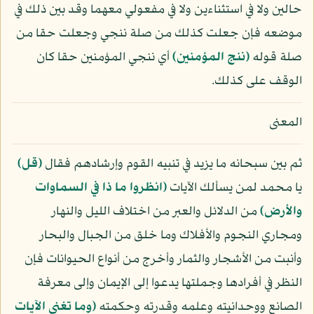
حالين ولا في استثناءين ولا في مفعولي معهما وقد بين ذلك في
موضعه فإن جعلت كذلك من صلة ننجي وجعلت حقا من
صلة قوله
﴿ننج المؤمنين﴾
أي ننجي المؤمنين حقا كان
الوقف على كذلك.
المعنى
ثم بين سبحانه ما يزيد في تنبيه القوم وإرشادهم فقال
﴿قل﴾
يا محمد لمن يسألك الآيات
﴿انظروا ما ذا في السماوات
والأرض﴾
من الدلائل والعبر من اختلاف الليل والنهار
ومجاري النجوم والأفلاك وما خلق من الجبال والبحار
وأنبت من الأشجار والثمار وأخرج من أنواع الحيوانات فإن
النظر في أفرادها وجملتها يدعوا إلى الإيمان وإلى معرفة
الصانع ووحدانيته وعلمه وقدرته وحكمته
﴿وما تغني الآيات