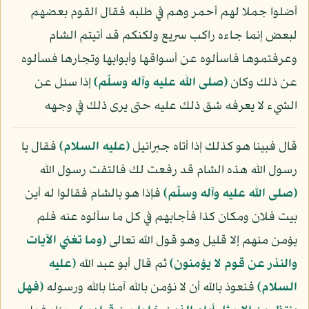
أضلوا جملا لهم أحمر وهم في طلبه فقال القوم بعضهم
لبعض إنما جاءه راكب سريع ولكنكم قد أتيتم الشام
وعرفتموها فاسألوه عن أسواقها وأبوابها وتجارها فسألوه
عن ذلك وكان
(صلى الله عليه وآله وسلّم)
إذا سئل عن
الشيء لا يعرفه شق ذلك عليه حتى يرى ذلك في وجهه
قال فبينا هو كذلك إذا أتاه جبرائيل
(عليه السلام)
فقال يا
رسول الله هذه الشام قد رفعت لك فالتفت رسول الله
(صلى الله عليه وآله وسلّم)
فإذا هو بالشام فقالوا له أين
بيت فلان ومكان كذا فأجابهم في كل ما سألوه عنه فلم
يؤمن منهم إلا قليل وهو قول الله تعالى
﴿وما تغني الآيات
والنذر عن قوم لا يؤمنون﴾
ثم قال أبو عبد الله
(عليه
السلام)
فنعوذ بالله أن لا نؤمن بالله آمنا بالله ورسوله
﴿فهل