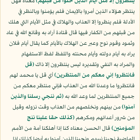
ينتظرون إلا مثل أيام الذين خلوا من قبلهم﴾
معناه فهل
ينتظر هؤلاء الذين أمروا بالإيمان فلم يؤمنوا وبالنظر في
الأدلة فلم ينظروا إلا العذاب والهلاك في مثل الأيام التي هلك
من قبلهم من الكفار فيها قال قتادة أراد به وقائع الله في عاد
وثمود وقوم نوح وعبر عن الهلاك بالأيام كما يقال أيام فلان
يراد به أيام دولته وأيام محنته واللفظ لفظ الاستفهام
والمراد به النفي وتقديره ليس ينتظرون إلا ذاك
﴿قل
فانتظروا إني معكم من المنتظرين﴾
أي قل يا محمد لهم
فانتظروا ما وعدنا الله من العذاب فإني منتظر معكم من
جميع المنتظرين لما وعد الله به
﴿ثم ننجي رسلنا والذين
آمنوا﴾
من بينهم ونخلصهم من العذاب وقت نزوله وقيل
من شرور أعدائهم ومكرهم
﴿كذلك حقا علينا ننج
المؤمنين﴾
قال الحسن معناه كنا إذا أهلكنا أمة من الأمم
الماضية نجينا نبيهم ونجينا الذين آمنوا به أيضا كذلك إذا