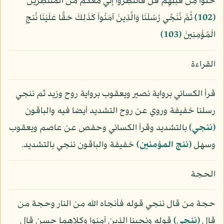
خَلَوْاْ مِن قَبْلِهِمْ قُلْ فَانتَظِرُواْ إِنِّي مَعَكُم مِّنَ الْمُنتَظِرِينَ
﴿102﴾
ثُمَّ نُنَجِّي رُسُلَنَا وَالَّذِينَ آمَنُواْ كَذَلِكَ حَقًّا عَلَيْنَا نُنجِ
الْمُؤْمِنِينَ
﴿103﴾
القراءة
قرأ الكسائي برواية نصير ويعقوب برواية روح وزيد ثم ننجي
رسلنا خفيفة وروي عن روح التشديد أيضا فيه والباقون
﴿ننجي﴾
بالتشديد وقرأ الكسائي وحفص عن عاصم ويعقوب
وسهل
﴿ننج المؤمنين﴾
خفيفة والباقون ننجي بالتشديد.
الحجة
حجة من قال ننجي قوله فأنجاه الله من النار وحجة من
قال
﴿ننجي﴾
قوله ونجينا الذين آمنوا وكلاهما حسن قال