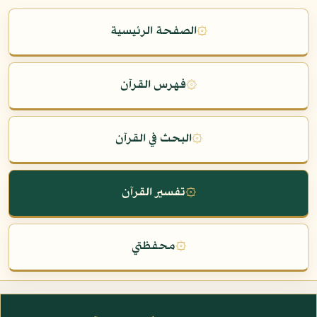
۞
الصفحة الرئيسية
۞
فهرس القرآن
۞
البحث في القرآن
۞
تفسير القرآن
۞
محفظتي