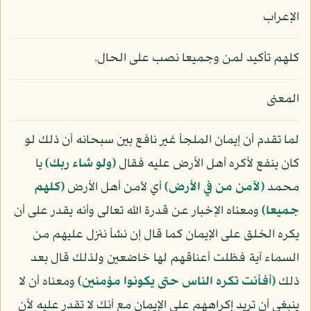
الإعراب
كلهم تأكيد لمن وجميعا نصب على الحال.
المعنى
لما تقدم أن إيمان الملجأ غير نافع بين سبحانه أن ذلك لو
كان ينفع لأكره أهل الأرض عليه فقال
﴿ولو شاء ربك﴾
يا
محمد
﴿لآمن من في الأرض﴾
أي لآمن أهل الأرض
﴿كلهم
جميعا﴾
ومعناه الإخبار عن قدرة الله تعالى وأنه يقدر على أن
يكره الخلق على الإيمان كما قال إن نشأ ننزل عليهم من
السماء آية فظلت أعناقهم لها خاضعين ولذلك قال بعد
ذلك
﴿أفأنت تكره الناس حتى يكونوا مؤمنين﴾
ومعناه أن لا
ينبغي أن تريد إكراههم على الإيمان مع أنك لا تقدر عليه لأن