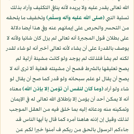
الله تعالى يقدر عليه ولا يريده لأنه ينافي التكليف وأراد بذلك
تسلية النبي
(صلى الله عليه وآله وسلّم)
وتخفيف ما يلحقه
من التحسر والحرص على إيمانهم عنه وفي هذا أيضا دلالة
على بطلان قول المجبرة أنه تعالى لم يزل كان شائيا ولأنه لا
يوصف بالقدرة على أن يشاء لأنه تعالى أخبر أنه لو شاء لقدر
لكنه لم يشأ فلذلك لم يوجد ولو كانت مشيئة أزلية لم
يصح تعليقها بالشرط فصح أن مشيئته فعلية ألا ترى أنه لا
يصح أن يقال لو علم سبحانه ولو قدر كما صح أن يقال لو
شاء ولو أراد
﴿وما كان لنفس أن تؤمن إلا بإذن الله﴾
معناه
أنه لا يمكن أحد أن يؤمن إلا بإطلاق الله تعالى له في الإيمان
وتمكينه منه ودعائه إليه بما خلق فيه من العقل الموجب
لذلك وقيل إن إذنه هاهنا أمره كما قال يا أيها الناس قد
جاءكم الرسول بالحق من ربكم ف آمنوا خيرا لكم عن