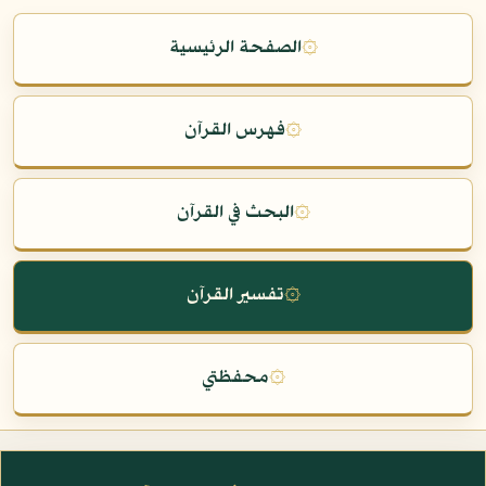
۞
الصفحة الرئيسية
۞
فهرس القرآن
۞
البحث في القرآن
۞
تفسير القرآن
۞
محفظتي