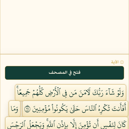
۞ الآية
فتح في المصحف
وَلَوۡ شَآءَ رَبُّكَ لَأٓمَنَ مَن فِي ٱلۡأَرۡضِ كُلُّهُمۡ جَمِيعًاۚ
أَفَأَنتَ تُكۡرِهُ ٱلنَّاسَ حَتَّىٰ يَكُونُواْ مُؤۡمِنِينَ ٩٩
وَمَا
كَانَ لِنَفۡسٍ أَن تُؤۡمِنَ إِلَّا بِإِذۡنِ ٱللَّهِۚ وَيَجۡعَلُ ٱلرِّجۡسَ