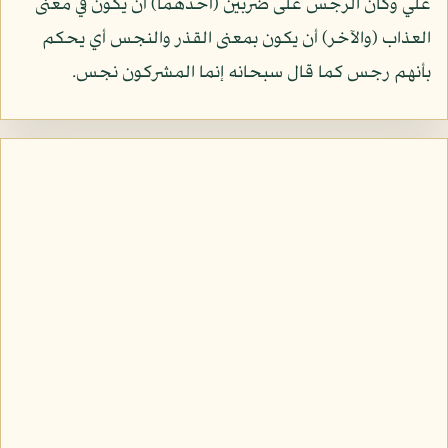
علي وكان الرجس على ضربين (أحدهما) أن يكون في معنى
العذاب (والآخر) أن يكون بمعنى القذر والنجس أي يحكم
بأنهم رجس كما قال سبحانه إنما المشركون نجس.