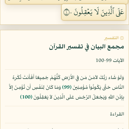
عَلَى ٱلَّذِينَ لَا يَعۡقِلُونَ ١٠٠
۞ التفسير
مجمع البيان في تفسير القرآن
الآيات 99-100
وَلَوْ شَاء رَبُّكَ لآمَنَ مَن فِي الأَرْضِ كُلُّهُمْ جَمِيعًا أَفَأَنتَ تُكْرِهُ
النَّاسَ حَتَّى يَكُونُواْ مُؤْمِنِينَ
﴿99﴾
وَمَا كَانَ لِنَفْسٍ أَن تُؤْمِنَ إِلاَّ
بِإِذْنِ اللّهِ وَيَجْعَلُ الرِّجْسَ عَلَى الَّذِينَ لاَ يَعْقِلُونَ
﴿100﴾
القراءة