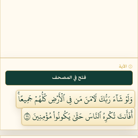
۞ الآية
فتح في المصحف
وَلَوۡ شَآءَ رَبُّكَ لَأٓمَنَ مَن فِي ٱلۡأَرۡضِ كُلُّهُمۡ جَمِيعًاۚ
أَفَأَنتَ تُكۡرِهُ ٱلنَّاسَ حَتَّىٰ يَكُونُواْ مُؤۡمِنِينَ ٩٩