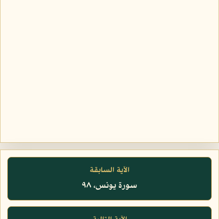
الآية السابقة
سورة يونس، ٩٨