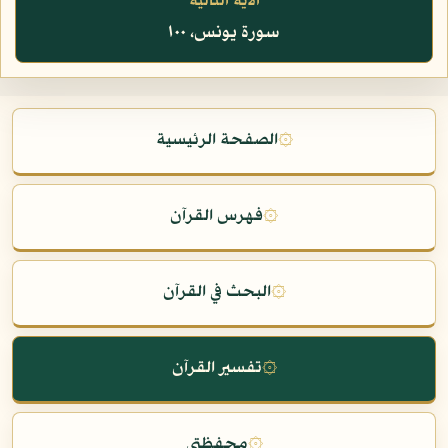
الآية التالية
سورة يونس، ١٠٠
۞
الصفحة الرئيسية
۞
فهرس القرآن
۞
البحث في القرآن
۞
تفسير القرآن
۞
محفظتي