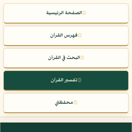
۞
الصفحة الرئيسية
۞
فهرس القرآن
۞
البحث في القرآن
۞
تفسير القرآن
۞
محفظتي