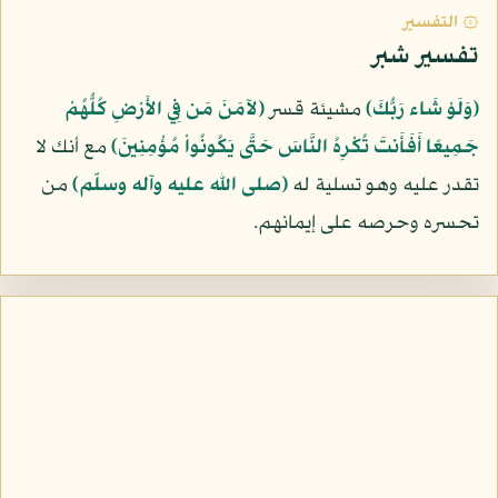
۞ التفسير
تفسير شبر
﴿وَلَوْ شَاء رَبُّكَ﴾
مشيئة قسر
﴿لآمَنَ مَن فِي الأَرْضِ كُلُّهُمْ
جَمِيعًا أَفَأَنتَ تُكْرِهُ النَّاسَ حَتَّى يَكُونُواْ مُؤْمِنِينَ﴾
مع أنك لا
تقدر عليه وهو تسلية له
(صلى الله عليه وآله وسلّم)
من
تحسره وحرصه على إيمانهم.