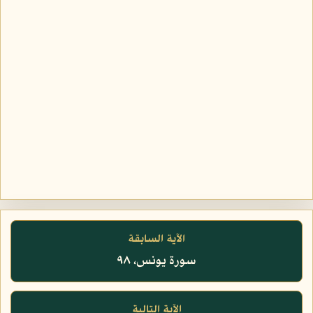
الآية السابقة
سورة يونس، ٩٨
الآية التالية