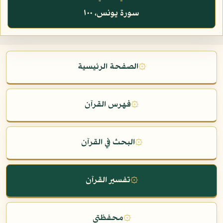
سورة يونس، ١٠٠
۞
الصفحة الرئيسية
۞
فهرس القرآن
۞
البحث في القرآن
۞
تفسير القرآن
۞
محفظتي