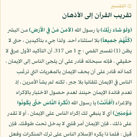
۞ التفسير
تقريب القرآن إلى الأذهان
(وَلَوْ شاءَ رَبُّكَ)
يا رسول الله
(لَآمَنَ مَنْ فِي الْأَرْضِ)
من البشر
(كُلُّهُمْ جَمِيعاً)
بلا استثناء أحد. ولذا جيء بتأكيدين ، حتى لا
يظن (1) تفسير القمي : ج 1 ص 317. أن التأكيد الأول عرفي لا
حقيقي ، فإنه سبحانه قادر على أن يلجئ الناس إلى الإيمان ،
كما أنه قادر على أن يحف الإيمان بالمغريات التي ترغّب
الناس في الإيمان تلقائيا بلا جبر ، لكنه لم يشأ الأمرين ، إذ
تعدم فائدة الإيمان حينئذ لعدم حصول الاختبار بالإكراه
والإغراء
(أَفَأَنْتَ)
يا رسول الله
(تُكْرِهُ النَّاسَ حَتَّى يَكُونُوا
مُؤْمِنِينَ)
أي لا ينبغي لك إكراه الناس على الإيمان ، أو لا تقدر
على ذلك ، فإن الإيمان أمر قلبي لا يدخل تحت طوقك. فإن
قيل : فلما ذا يكره الإسلام الناس على ترك المنكرات وفعل