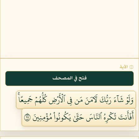
۞ الآية
فتح في المصحف
وَلَوۡ شَآءَ رَبُّكَ لَأٓمَنَ مَن فِي ٱلۡأَرۡضِ كُلُّهُمۡ جَمِيعًاۚ
أَفَأَنتَ تُكۡرِهُ ٱلنَّاسَ حَتَّىٰ يَكُونُواْ مُؤۡمِنِينَ ٩٩