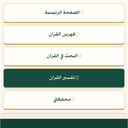
۞
الصفحة الرئيسية
۞
فهرس القرآن
۞
البحث في القرآن
۞
تفسير القرآن
۞
محفظتي