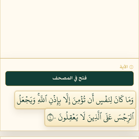
۞ الآية
فتح في المصحف
وَمَا كَانَ لِنَفۡسٍ أَن تُؤۡمِنَ إِلَّا بِإِذۡنِ ٱللَّهِۚ وَيَجۡعَلُ
ٱلرِّجۡسَ عَلَى ٱلَّذِينَ لَا يَعۡقِلُونَ ١٠٠