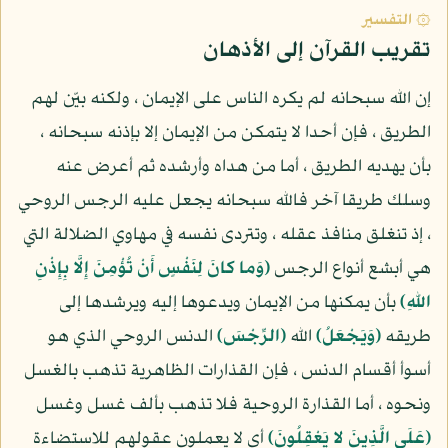
۞ التفسير
تقريب القرآن إلى الأذهان
إن الله سبحانه لم يكره الناس على الإيمان ، ولكنه بيّن لهم
الطريق ، فإن أحدا لا يتمكن من الإيمان إلا بإذنه سبحانه ،
بأن يهديه الطريق ، أما من هداه وأرشده ثم أعرض عنه
وسلك طريقا آخر فالله سبحانه يجعل عليه الرجس الروحي
، إذ تنغلق منافذ عقله ، وتتردى نفسه في مهاوي الضلالة التي
هي أبشع أنواع الرجس
(وَما كانَ لِنَفْسٍ أَنْ تُؤْمِنَ إِلَّا بِإِذْنِ
اللهِ)
بأن يمكنها من الإيمان ويدعوها إليه ويرشدها إلى
طريقه
(وَيَجْعَلُ)
الله
(الرِّجْسَ)
الدنس الروحي الذي هو
أسوأ أقسام الدنس ، فإن القذارات الظاهرية تذهب بالغسل
ونحوه ، أما القذارة الروحية فلا تذهب بألف غسل وغسل
(عَلَى الَّذِينَ لا يَعْقِلُونَ)
أي لا يعملون عقولهم للاستضاءة