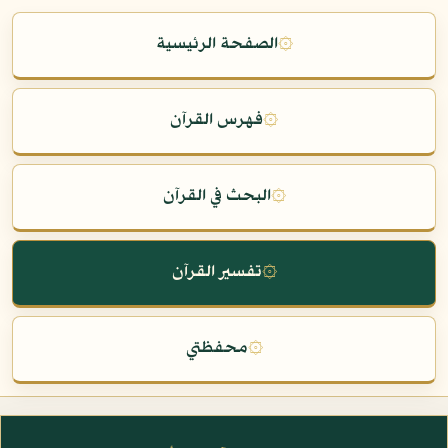
۞
الصفحة الرئيسية
۞
فهرس القرآن
۞
البحث في القرآن
۞
تفسير القرآن
۞
محفظتي